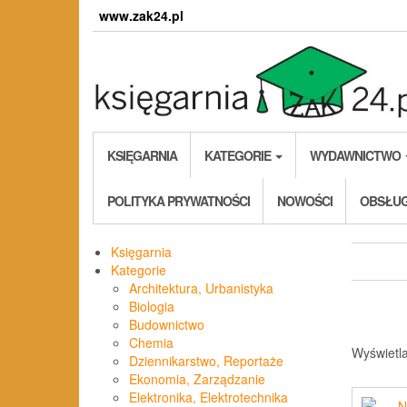
Skip
www.zak24.pl
to
the
content
KSIĘGARNIA
KATEGORIE
WYDAWNICTWO
POLITYKA PRYWATNOŚCI
NOWOŚCI
OBSŁUG
Księgarnia
Kategorie
Architektura, Urbanistyka
Biologia
Budownictwo
Chemia
Wyświetl
Dziennikarstwo, Reportaże
Ekonomia, Zarządzanie
Elektronika, Elektrotechnika