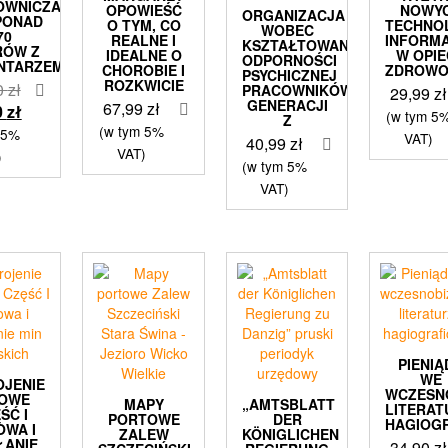
OWNICZA
OPOWIEŚĆ
NOWY
ORGANIZACJA
 PONAD
O TYM, CO
TECHNOL
WOBEC
70
REALNE I
INFORM
KSZTAŁTOWANIA
RÓW Z
IDEALNE O
W OPIE
ODPORNOŚCI
NTARZEM
CHOROBIE I
ZDROWO
PSYCHICZNEJ
ROZKWICIE
Pierwotna
0
zł
PRACOWNIKÓW
29,99
zł
GENERACJI
67,99
zł
cena
Aktualna
0
zł
(w tym 5
Z
wynosiła:
cena
(w tym 5%
 5%
VAT)
40,99
zł
409,50 zł.
wynosi:
VAT)
)
(w tym 5%
299,90 zł.
VAT)
PIENIĄ
WE
OJENIE
WCZESN
NOWE
MAPY
„AMTSBLATT
LITERAT
ŚĆ I
PORTOWE
DER
HAGIOG
OWA I
ZALEW
KÖNIGLICHEN
ŁANIE
34,90
zł