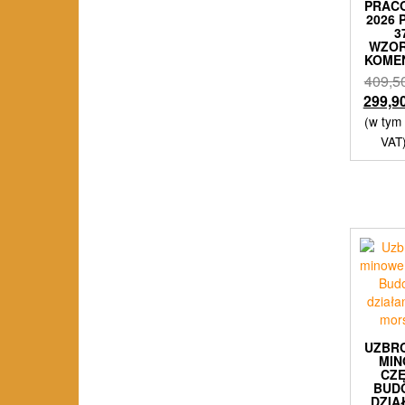
PRAC
2026
3
WZO
KOME
409,5
299,9
(w tym
VAT
UZBR
MI
CZĘ
BUD
DZIA