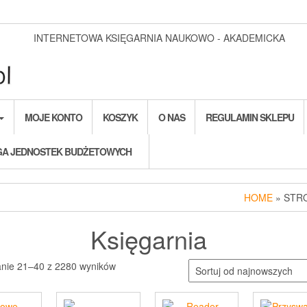
INTERNETOWA KSIĘGARNIA NAUKOWO - AKADEMICKA
MOJE KONTO
KOSZYK
O NAS
REGULAMIN SKLEPU
A JEDNOSTEK BUDŻETOWYCH
HOME
» STR
Księgarnia
Posortowane
anie 21–40 z 2280 wyników
według
najnowszych