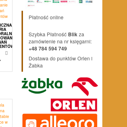
Płatność online
ICZNA
RIA
Szybka Płatność
Blik
za
ORALNA
TOWANIE
zamówienie na nr księgarni:
WAŃ
ENTÓW
+48 784 594 749
Dostawa do punktów Orlen i
%
Żabka