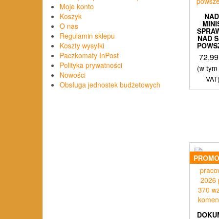
Moje konto
NA
Koszyk
MIN
O nas
SPRAW
Regulamin sklepu
NAD 
POWS
Koszty wysyłki
Paczkomaty InPost
72,9
Polityka prywatności
(w tym
Nowości
VAT
Obsługa jednostek budżetowych
PROMO
DOKU