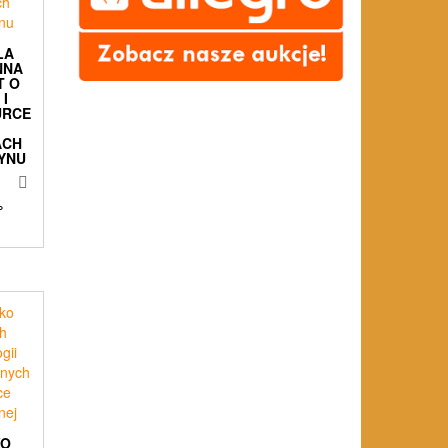
LA
NNA
T O
 I
URCE
ACH
YNU
%
KO