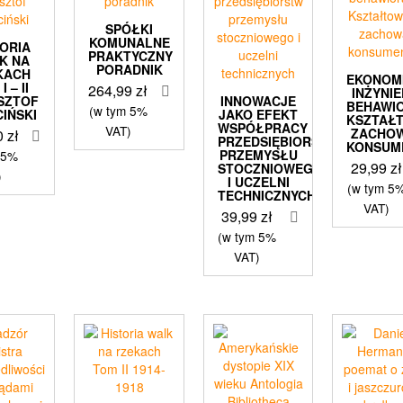
SPÓŁKI
KOMUNALNE
TORIA
PRAKTYCZNY
K NA
PORADNIK
KACH
EKONOM
I – II
264,99
zł
INŻYNIE
SZTOF
INNOWACJE
BEHAWI
(w tym 5%
CIŃSKI
JAKO EFEKT
KSZTAŁ
WSPÓŁPRACY
VAT)
ZACHO
0
zł
PRZEDSIĘBIORSTW
KONSUM
PRZEMYSŁU
 5%
29,99
zł
STOCZNIOWEGO
)
I UCZELNI
(w tym 5
TECHNICZNYCH
VAT)
39,99
zł
(w tym 5%
VAT)