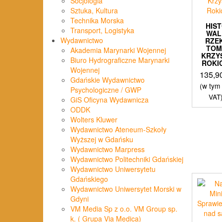
Socjologia
Sztuka, Kultura
Technika Morska
HIS
Transport, Logistyka
WAL
Wydawnictwo
RZE
TOM 
Akademia Marynarki Wojennej
KRZY
Biuro Hydrograficzne Marynarki
ROKI
Wojennej
135,9
Gdańskie Wydawnictwo
(w tym
Psychologiczne / GWP
VAT
GiS Oficyna Wydawnicza
ODDK
Wolters Kluwer
Wydawnictwo Ateneum-Szkoły
Wyższej w Gdańsku
Wydawnictwo Marpress
Wydawnictwo Politechniki Gdańskiej
Wydawnictwo Uniwersytetu
Gdańskiego
Wydawnictwo Uniwersytet Morski w
Gdyni
VM Media Sp z o.o. VM Group sp.
k. ( Grupa Via Medica)