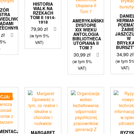
HISTORIA
WALK NA
DZÓR
RZEKACH
ISTRA
DANIE
TOM II 1914-
IEDLIWOŚCI
HERMA
AMERYKAŃSKIE
1918
SĄDAMI
POEMA
DYSTOPIE
ZECHNYMI
79,90
zł
ŻABIE
XIX WIEKU
JASZCZ
ANTOLOGIA
9
zł
(w tym 5%
W
BIBLIOTHECA
 5%
VAT)
BRYŁK
UTOPIANA II
BURSZT
TOM 7
)
34,90
zł
30,99
zł
(w tym 5
(w tym 5%
VAT)
VAT)
CJA!
MENTACJA
MARGARET
RYZY