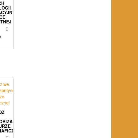
CH
OGII
ACYJNYCH
CE
TNEJ
%
DZ
OBIZANTYŃSKIEJ
URZE
RAFICZNEJ