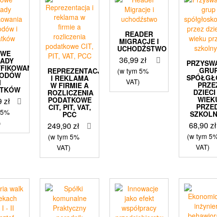
READER
MIGRACJE I
UCHODŹSTWO
OWE
36,99
zł
SADY
PRZYSW
FIKOWANIA
GRU
REPREZENTACJA
(w tym 5%
HODÓW
SPÓŁGŁ
I REKLAMA
VAT)
I
PRZE
W FIRMIE A
ATKÓW
DZIECI
ROZLICZENIA
WIEK
PODATKOWE
9
zł
PRZED
CIT, PIT, VAT,
 5%
SZKOL
PCC
)
68,90
zł
249,90
zł
(w tym 5
(w tym 5%
VAT)
VAT)