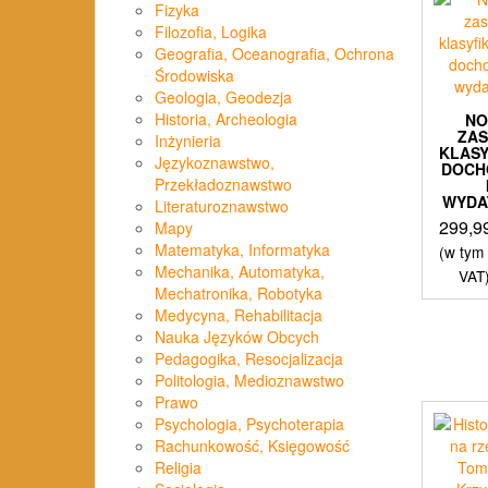
Fizyka
Filozofia, Logika
Geografia, Oceanografia, Ochrona
Środowiska
Geologia, Geodezja
Historia, Archeologia
N
ZA
Inżynieria
KLASY
Językoznawstwo,
DOC
Przekładoznawstwo
WYD
Literaturoznawstwo
299,9
Mapy
Matematyka, Informatyka
(w tym
Mechanika, Automatyka,
VAT
Mechatronika, Robotyka
Medycyna, Rehabilitacja
Nauka Języków Obcych
Pedagogika, Resocjalizacja
Politologia, Medioznawstwo
Prawo
Psychologia, Psychoterapia
Rachunkowość, Księgowość
Religia