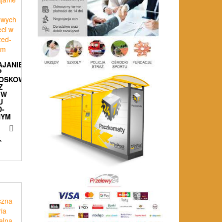
AJANIE
P
OSKOWYCH
Z
 W
U
­
NYM
%