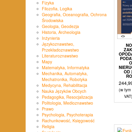
Fizyka
Filozofia, Logika
Geografia, Oceanografia, Ochrona
Środowiska
Geologia, Geodezja
Historia, Archeologia
Inżynieria
Językoznawstwo,
N
ZA
Przekładoznawstwo
OPOD
Literaturoznawstwo
PODA
Mapy
NIER
Matematyka, Informatyka
OD 
Mechanika, Automatyka,
R
Mechatronika, Robotyka
244,9
Medycyna, Rehabilitacja
(w tym
Nauka Języków Obcych
VAT
Pedagogika, Resocjalizacja
Politologia, Medioznawstwo
Prawo
Psychologia, Psychoterapia
Rachunkowość, Księgowość
Religia