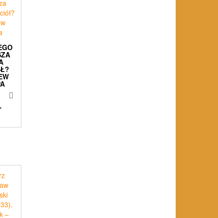
EGO
SZA
A
ÓŁ?
IEW
PA
%