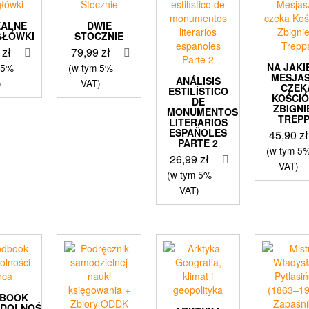
EALNE
DWIE
GŁÓWKI
STOCZNIE
0
zł
79,99
zł
NA JAKI
 5%
(w tym 5%
MESJA
ANÁLISIS
)
VAT)
CZEK
ESTILÍSTICO
KOŚCI
DE
ZBIGN
MONUMENTOS
TREP
LITERARIOS
ESPAÑOLES
45,90
zł
PARTE 2
(w tym 5
26,99
zł
VAT)
(w tym 5%
VAT)
DBOOK
YDOLNOŚCI