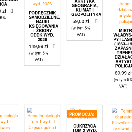
ARKTYKA
RCA
GEOGRAFIA,
KLIMAT I
0
zł
PODRĘCZNIK
GEOPOLITYKA
SAMODZIELNEJ
 5%
59,00
zł
NAUKI
)
KSIĘGOWANIA
(w tym 5%
+ ZBIORY
MIST
VAT)
ODDK WYD.
WŁADYS
2026
PYTLASI
(1863–19
149,99
zł
ZAPAŚNI
TRENER
(w tym 5%
DZIAŁAC
VAT)
ARTYST
POLICJ
89,99
zł
(w tym 5
VAT)
PROMOCJA!
CUKRZYCA
TOM 2 WYD.