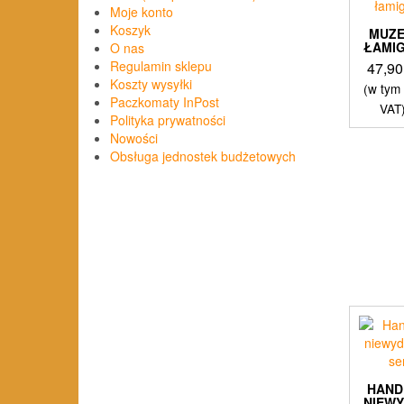
Moje konto
Koszyk
MUZ
ŁAMI
O nas
Regulamin sklepu
47,9
Koszty wysyłki
(w tym
Paczkomaty InPost
VAT
Polityka prywatności
Nowości
Obsługa jednostek budżetowych
HAN
NIEW