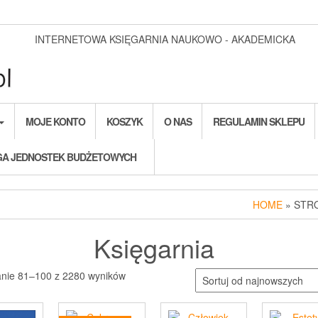
INTERNETOWA KSIĘGARNIA NAUKOWO - AKADEMICKA
MOJE KONTO
KOSZYK
O NAS
REGULAMIN SKLEPU
A JEDNOSTEK BUDŻETOWYCH
HOME
» STR
Księgarnia
Posortowane
anie 81–100 z 2280 wyników
według
najnowszych