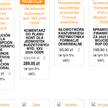
PROMOCJA!
SŁOWOTWÓRSTWO
SPRAWO
KOMENTARZ
KASZUBSKIEGO
FINANS
DO PLANU
UCIÓN
PRZYMIOTNIKA
ZA 2025
KONT DLA
 LA
FORMACJE
WOJCI
JEDNOSTEK
IPCIÓN
DEWERBALNE
RUP O
BUDŻETOWYCH
OGRÁFICA
WYD. XXV
30,90
zł
199,90
z
DE
2026 ODDK
UNOS
(w tym 5%
(w tym 5
TIVOS
Pierwotna
399,00
zł
VAT)
VAT)
DE
cena
Aktualna
289,00
zł
ACIÓN
PORAL
wynosiła:
cena
(w tym 5%
9
zł
399,00 zł.
wynosi:
VAT)
289,00 zł.
 5%
)