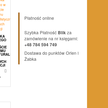
Płatność online
Szybka Płatność
Blik
za
YKA
zamówienie na nr księgarni:
EGO
+48 784 594 749
ŚCIE
OMU
Dostawa do punktów Orlen i
TURALISTYCZNEGO
Żabka
YCH
CJI
%