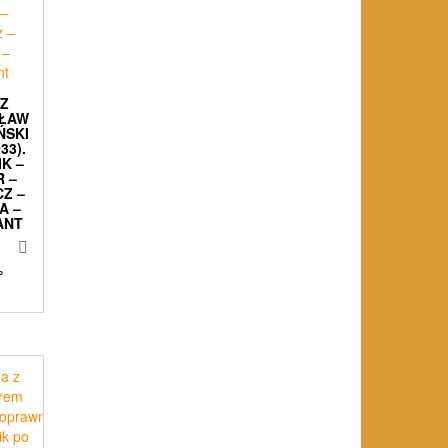
RZ
ŁAW
ŃSKI
33).
K –
 –
Z –
A –
ANT
%