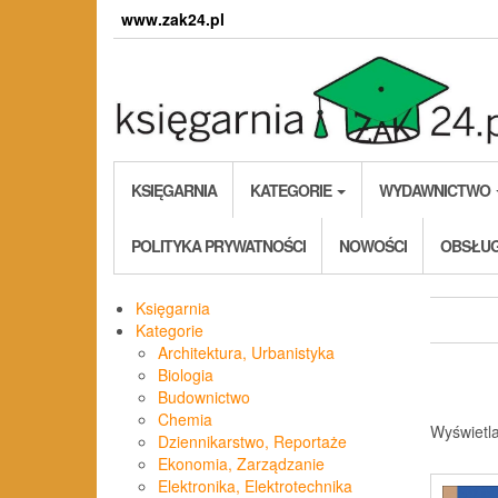
Skip
www.zak24.pl
to
the
content
KSIĘGARNIA
KATEGORIE
WYDAWNICTWO
POLITYKA PRYWATNOŚCI
NOWOŚCI
OBSŁUG
Księgarnia
Kategorie
Architektura, Urbanistyka
Biologia
Budownictwo
Chemia
Wyświetl
Dziennikarstwo, Reportaże
Ekonomia, Zarządzanie
Elektronika, Elektrotechnika