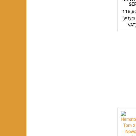
SE
119,9
(w tym
VAT