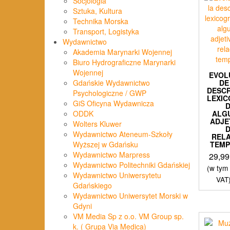
Socjologia
Sztuka, Kultura
Technika Morska
Transport, Logistyka
Wydawnictwo
Akademia Marynarki Wojennej
Biuro Hydrograficzne Marynarki
Wojennej
EVOL
DE
Gdańskie Wydawnictwo
DESCR
Psychologiczne / GWP
LEXIC
GiS Oficyna Wydawnicza
ALG
ODDK
ADJE
Wolters Kluwer
Wydawnictwo Ateneum-Szkoły
REL
TEM
Wyższej w Gdańsku
Wydawnictwo Marpress
29,9
Wydawnictwo Politechniki Gdańskiej
(w tym
Wydawnictwo Uniwersytetu
VAT
Gdańskiego
Wydawnictwo Uniwersytet Morski w
Gdyni
VM Media Sp z o.o. VM Group sp.
k. ( Grupa Via Medica)