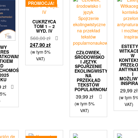
PROMOCJA!
CUKRZYCA
TOM 1 – 2
WYD. IV
Pierwotna
560,00
zł
cena
Aktualna
247,90
zł
ESTET
OWY
wynosiła:
cena
WITKAC
KRES
(w tym 5%
CZŁOWIEK,
W
ATKOWANIA
ŚRODOWISKO
560,00 zł.
wynosi:
VAT)
KONTEK
TKIEM
I JĘZYK
247,90 zł.
PRZEŁ
OD
SPOJRZENIE
ANTYNA
UCHOMOŚCI
EKOLINGWISTYCZNE
I
2025
NA
MOŻLIW
OKU
PRZEKŁAD
INSPIRA
TEKSTÓW
9
zł
POPULARNONAUKOWYCH
29,99
zł
 5%
39,99
zł
(w tym 5
)
(w tym 5%
VAT)
VAT)