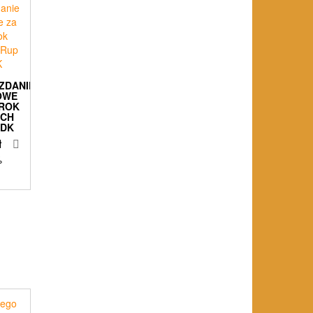
ZDANIE
OWE
 ROK
ECH
DDK
ł
%