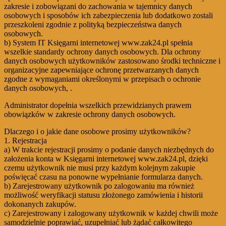
zakresie i zobowiązani do zachowania w tajemnicy danych
osobowych i sposobów ich zabezpieczenia lub dodatkowo zostali
przeszkoleni zgodnie z polityką bezpieczeństwa danych
osobowych.
b) System IT Księgarni internetowej www.zak24.pl spełnia
wszelkie standardy ochrony danych osobowych. Dla ochrony
danych osobowych użytkowników zastosowano środki techniczne i
organizacyjne zapewniające ochronę przetwarzanych danych
zgodne z wymaganiami określonymi w przepisach o ochronie
danych osobowych, .
Administrator dopełnia wszelkich przewidzianych prawem
obowiązków w zakresie ochrony danych osobowych.
Dlaczego i o jakie dane osobowe prosimy użytkowników?
1. Rejestracja
a) W trakcie rejestracji prosimy o podanie danych niezbędnych do
założenia konta w Księgarni internetowej www.zak24.pl, dzięki
czemu użytkownik nie musi przy każdym kolejnym zakupie
poświęcać czasu na ponowne wypełnianie formularza danych.
b) Zarejestrowany użytkownik po zalogowaniu ma również
możliwość weryfikacji statusu złożonego zamówienia i historii
dokonanych zakupów.
c) Zarejestrowany i zalogowany użytkownik w każdej chwili może
samodzielnie poprawiać, uzupełniać lub żądać całkowitego