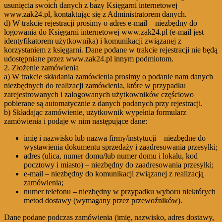
usunięcia swoich danych z bazy Księgarni internetowej
www.zak24.pl, kontaktując się z Administratorem danych.
d) W trakcie rejestracji prosimy o adres e-mail – niezbędny do
logowania do Księgarni internetowej www.zak24.pl (e-mail jest
identyfikatorem użytkownika) i komunikacji związanej z
korzystaniem z księgarni. Dane podane w trakcie rejestracji nie będą
udostępniane przez www.zak24.pl innym podmiotom.
2. Złożenie zamówienia
a) W trakcie składania zamówienia prosimy o podanie nam danych
niezbędnych do realizacji zamówienia, które w przypadku
zarejestrowanych i zalogowanych użytkowników częściowo
pobierane są automatycznie z danych podanych przy rejestracji.
b) Składając zamówienie, użytkownik wypełnia formularz
zamówienia i podaje w nim następujące dane:
imię i nazwisko lub nazwa firmy/instytucji – niezbędne do
wystawienia dokumentu sprzedaży i zaadresowania przesyłki;
adres (ulica, numer domu/lub numer domu i lokalu, kod
pocztowy i miasto) – niezbędny do zaadresowania przesyłki;
e-mail – niezbędny do komunikacji związanej z realizacją
zamówienia;
numer telefonu – niezbędny w przypadku wyboru niektórych
metod dostawy (wymagany przez przewoźników).
Dane podane podczas zamówienia (imię, nazwisko, adres dostawy,