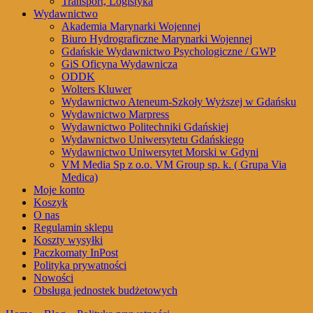
Transport, Logistyka
Wydawnictwo
Akademia Marynarki Wojennej
Biuro Hydrograficzne Marynarki Wojennej
Gdańskie Wydawnictwo Psychologiczne / GWP
GiS Oficyna Wydawnicza
ODDK
Wolters Kluwer
Wydawnictwo Ateneum-Szkoły Wyższej w Gdańsku
Wydawnictwo Marpress
Wydawnictwo Politechniki Gdańskiej
Wydawnictwo Uniwersytetu Gdańskiego
Wydawnictwo Uniwersytet Morski w Gdyni
VM Media Sp z o.o. VM Group sp. k. ( Grupa Via
Medica)
Moje konto
Koszyk
O nas
Regulamin sklepu
Koszty wysyłki
Paczkomaty InPost
Polityka prywatności
Nowości
Obsługa jednostek budżetowych