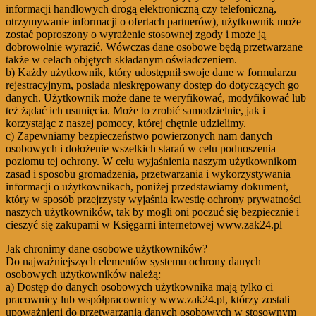
informacji handlowych drogą elektroniczną czy telefoniczną,
otrzymywanie informacji o ofertach partnerów), użytkownik może
zostać poproszony o wyrażenie stosownej zgody i może ją
dobrowolnie wyrazić. Wówczas dane osobowe będą przetwarzane
także w celach objętych składanym oświadczeniem.
b) Każdy użytkownik, który udostępnił swoje dane w formularzu
rejestracyjnym, posiada nieskrępowany dostęp do dotyczących go
danych. Użytkownik może dane te weryfikować, modyfikować lub
też żądać ich usunięcia. Może to zrobić samodzielnie, jak i
korzystając z naszej pomocy, której chętnie udzielimy.
c) Zapewniamy bezpieczeństwo powierzonych nam danych
osobowych i dołożenie wszelkich starań w celu podnoszenia
poziomu tej ochrony. W celu wyjaśnienia naszym użytkownikom
zasad i sposobu gromadzenia, przetwarzania i wykorzystywania
informacji o użytkownikach, poniżej przedstawiamy dokument,
który w sposób przejrzysty wyjaśnia kwestię ochrony prywatności
naszych użytkowników, tak by mogli oni poczuć się bezpiecznie i
cieszyć się zakupami w Księgarni internetowej www.zak24.pl
Jak chronimy dane osobowe użytkowników?
Do najważniejszych elementów systemu ochrony danych
osobowych użytkowników należą:
a) Dostęp do danych osobowych użytkownika mają tylko ci
pracownicy lub współpracownicy www.zak24.pl, którzy zostali
upoważnieni do przetwarzania danych osobowych w stosownym