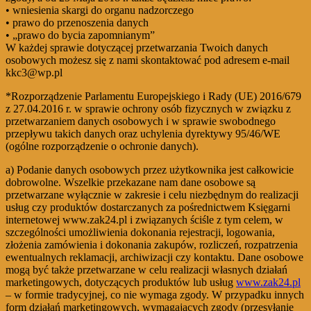
• wniesienia skargi do organu nadzorczego
• prawo do przenoszenia danych
• „prawo do bycia zapomnianym”
W każdej sprawie dotyczącej przetwarzania Twoich danych
osobowych możesz się z nami skontaktować pod adresem e-mail
kkc3@wp.pl
*Rozporządzenie Parlamentu Europejskiego i Rady (UE) 2016/679
z 27.04.2016 r. w sprawie ochrony osób fizycznych w związku z
przetwarzaniem danych osobowych i w sprawie swobodnego
przepływu takich danych oraz uchylenia dyrektywy 95/46/WE
(ogólne rozporządzenie o ochronie danych).
a) Podanie danych osobowych przez użytkownika jest całkowicie
dobrowolne. Wszelkie przekazane nam dane osobowe są
przetwarzane wyłącznie w zakresie i celu niezbędnym do realizacji
usług czy produktów dostarczanych za pośrednictwem Księgarni
internetowej www.zak24.pl i związanych ściśle z tym celem, w
szczególności umożliwienia dokonania rejestracji, logowania,
złożenia zamówienia i dokonania zakupów, rozliczeń, rozpatrzenia
ewentualnych reklamacji, archiwizacji czy kontaktu. Dane osobowe
mogą być także przetwarzane w celu realizacji własnych działań
marketingowych, dotyczących produktów lub usług
www.zak24.pl
– w formie tradycyjnej, co nie wymaga zgody. W przypadku innych
form działań marketingowych, wymagających zgody (przesyłanie