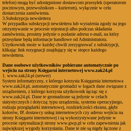
telefon) mogą być udostępnione dostawcom przesyłek (operatorom
pocztowym, przewoźnikom – kurierom), wyłącznie w celu
dostarczenia zamówienia.
3.Subskrypcja newslettera
W przypadku subskrypcji newslettera lub wyrażenia zgody na jego
otrzymywanie w procesie rejestracji albo podczas składania
zamówienia, prosimy jedynie o podanie adresu e-mail, na który
przesyłane będą informacje handlowe od Administratora.
Użytkownik może w każdej chwili zrezygnować z subskrypcji,
klikając link rezygnacji znajdujący się w stopce każdego
newslettera.
Dane osobowe użytkowników pobierane automatycznie po
wejściu na strony Księgarni internetowej www.zak24.pl
1. www.zak24.pl (serwer)
System informatyczny, z którego korzysta Księgarnia internetowa
www.zak24.pl, automatycznie gromadzi w logach dane związane z
urządzeniem, z którego korzysta użytkownik łącząc się z
www.zak24.pl. Dane te gromadzone są jedynie w celach
statystycznych i dotyczą: typu urządzenia, systemu operacyjnego,
rodzaju przeglądarki internetowej, rozdzielczości ekranu, głębi
kolorów, IP, dostawcy usług internetowych czy adresu wejścia na
strony Księgarni internetowej i są wykorzystywane jedynie w
procesie optymalizacji strony www.gwp.pl w celu zapewnienia jak
największej wygody korzystania. Dane te nie są nigdy łączone z