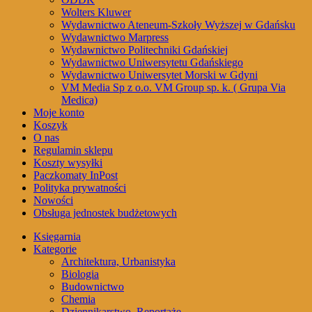
Wolters Kluwer
Wydawnictwo Ateneum-Szkoły Wyższej w Gdańsku
Wydawnictwo Marpress
Wydawnictwo Politechniki Gdańskiej
Wydawnictwo Uniwersytetu Gdańskiego
Wydawnictwo Uniwersytet Morski w Gdyni
VM Media Sp z o.o. VM Group sp. k. ( Grupa Via
Medica)
Moje konto
Koszyk
O nas
Regulamin sklepu
Koszty wysyłki
Paczkomaty InPost
Polityka prywatności
Nowości
Obsługa jednostek budżetowych
Księgarnia
Kategorie
Architektura, Urbanistyka
Biologia
Budownictwo
Chemia
Dziennikarstwo, Reportaże