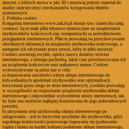
danymi, o których mowa w pkt. III i stanowią jedynie materiał do
analizy statystycznej i mechanizmów korygowania błędów
systemowych.
2. Polityka cookies
Księgarnia internetowa www.zak24.pl stosuje tzw. ciasteczka (ang.
cookies). Są to małe pliki tekstowe umieszczane na urządzeniach
użytkowników końcowych (np. komputerach) za pośrednictwem
przeglądarek internetowych. Pliki te pozwalają na przechowywanie
określonych informacji na urządzeniu użytkownika końcowego, a
następnie ich odczytanie przez serwis, który te pliki stworzył.
Cookies zawierają zwykle, oprócz nazwy domeny serwisu
internetowego, z którego pochodzą, także czas przechowywania ich
na urządzeniu końcowym oraz unikatowy numer. Cookies
wykorzystywane są przez nas w celu:
a) dopasowania zawartości witryn sklepu internetowego do
indywidualnych upodobań użytkownika oraz optymalizacji
korzystania przez niego ze stron internetowych, (cookies pozwalają
w szczególności na rozpoznanie urządzenia użytkownika sklepu
internetowego i odpowiednie wyświetlenie strony internetowej, tak
by była ona możliwie najlepiej dostosowana do jego jednostkowych
potrzeb),
b) utrzymania sesji użytkownika sklepu internetowego po
zalogowaniu – jest to niezwykle przydatne dla użytkownika, gdyż
zapobiega konieczności ponownego logowania się (podawania
loginu i hasła) na każdej kolejnej podstronie sklepu internetowego,