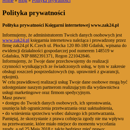
Home
»
Blog
»
Polityka prywatności
Polityka prywatności
Polityka prywatności Księgarni internetowej www.zak24.pl
Informujemy, że administratorem Twoich danych osobowych jest
www.zak24.pl
księgarnia internetowa należąca i prowadzony przez
firmę zak24.pl K.Czech ul. Płocka 120 80-180 Gdańsk, wpisana do
ewidencji działalności gospodarczej pod numerem 148519 w
Gdańsku, NIP 8882391371, Regon 221042846.
Informujemy, że Twoje dane przechowujemy do realizacji
czynności wynikających ze świadczonych usług, w tym w zakresie
obsługi roszczeń posprzedażowych (np. uprawnień z gwarancji,
rękojmi).
W celu prawidłowej realizacji usług Twoje dane osobowe mogą być
udostępniane naszym partnerom realizującym dla wydawnictwa
usługi marketingowe oraz firmom spedycyjnym.
Masz prawo:
• dostępu do Twoich danych osobowych, ich sprostowania,
usunięcia lub ograniczenia przetwarzania oraz uaktualnienia,
• do wniesienia sprzeciwu wobec dalszego ich przetwarzania.
Pamiętaj, że skorzystanie z prawa cofnięcia zgody nie ma wpływu
na przetwarzanie, które miało miejsce do momentu wycofania
zgody, a od 25 Maja 2018 r. także będziesz mieć prawo: