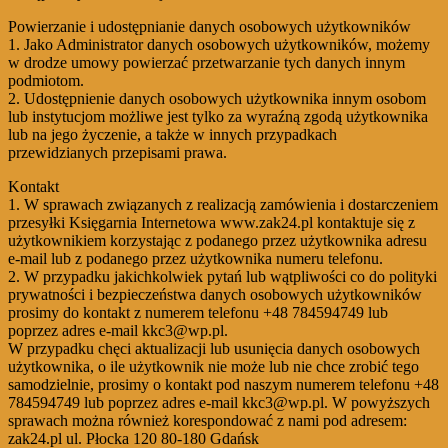
Powierzanie i udostępnianie danych osobowych użytkowników
1. Jako Administrator danych osobowych użytkowników, możemy
w drodze umowy powierzać przetwarzanie tych danych innym
podmiotom.
2. Udostępnienie danych osobowych użytkownika innym osobom
lub instytucjom możliwe jest tylko za wyraźną zgodą użytkownika
lub na jego życzenie, a także w innych przypadkach
przewidzianych przepisami prawa.
Kontakt
1. W sprawach związanych z realizacją zamówienia i dostarczeniem
przesyłki Księgarnia Internetowa www.zak24.pl kontaktuje się z
użytkownikiem korzystając z podanego przez użytkownika adresu
e-mail lub z podanego przez użytkownika numeru telefonu.
2. W przypadku jakichkolwiek pytań lub wątpliwości co do polityki
prywatności i bezpieczeństwa danych osobowych użytkowników
prosimy do kontakt z numerem telefonu +48 784594749 lub
poprzez adres e-mail kkc3@wp.pl.
W przypadku chęci aktualizacji lub usunięcia danych osobowych
użytkownika, o ile użytkownik nie może lub nie chce zrobić tego
samodzielnie, prosimy o kontakt pod naszym numerem telefonu +48
784594749 lub poprzez adres e-mail kkc3@wp.pl. W powyższych
sprawach można również korespondować z nami pod adresem:
zak24.pl ul. Płocka 120 80-180 Gdańsk