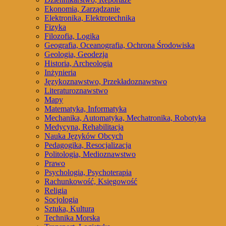
Ekonomia, Zarządzanie
Elektronika, Elektrotechnika
Fizyka
Filozofia, Logika
Geografia, Oceanografia, Ochrona Środowiska
Geologia, Geodezja
Historia, Archeologia
Inżynieria
Językoznawstwo, Przekładoznawstwo
Literaturoznawstwo
Mapy
Matematyka, Informatyka
Mechanika, Automatyka, Mechatronika, Robotyka
Medycyna, Rehabilitacja
Nauka Języków Obcych
Pedagogika, Resocjalizacja
Politologia, Medioznawstwo
Prawo
Psychologia, Psychoterapia
Rachunkowość, Księgowość
Religia
Socjologia
Sztuka, Kultura
Technika Morska