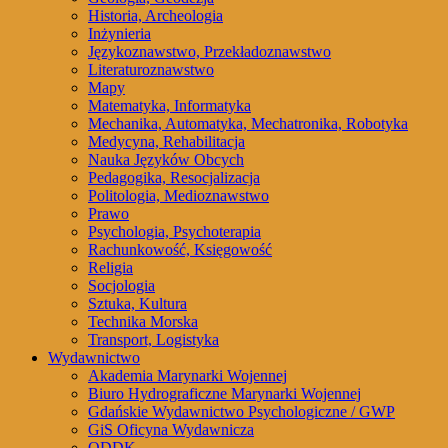
Historia, Archeologia
Inżynieria
Językoznawstwo, Przekładoznawstwo
Literaturoznawstwo
Mapy
Matematyka, Informatyka
Mechanika, Automatyka, Mechatronika, Robotyka
Medycyna, Rehabilitacja
Nauka Języków Obcych
Pedagogika, Resocjalizacja
Politologia, Medioznawstwo
Prawo
Psychologia, Psychoterapia
Rachunkowość, Księgowość
Religia
Socjologia
Sztuka, Kultura
Technika Morska
Transport, Logistyka
Wydawnictwo
Akademia Marynarki Wojennej
Biuro Hydrograficzne Marynarki Wojennej
Gdańskie Wydawnictwo Psychologiczne / GWP
GiS Oficyna Wydawnicza
ODDK