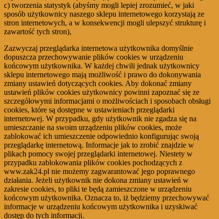
c) tworzenia statystyk (abyśmy mogli lepiej zrozumieć, w jaki
sposób użytkownicy naszego sklepu internetowego korzystają ze
stron internetowych, a w konsekwencji mogli ulepszyć strukturę i
zawartość tych stron),
Zazwyczaj przeglądarka internetowa użytkownika domyślnie
dopuszcza przechowywanie plików cookies w urządzeniu
końcowym użytkownika. W każdej chwili jednak użytkownicy
sklepu internetowego mają możliwość i prawo do dokonywania
zmiany ustawień dotyczących cookies. Aby dokonać zmiany
ustawień plików cookies użytkownicy powinni zapoznać się ze
szczegółowymi informacjami o możliwościach i sposobach obsługi
cookies, które są dostępne w ustawieniach przeglądarki
internetowej. W przypadku, gdy użytkownik nie zgadza się na
umieszczanie na swoim urządzeniu plików cookies, może
zablokować ich umieszczenie odpowiednio konfigurując swoją
przeglądarkę internetową. Informacje jak to zrobić znajdzie w
plikach pomocy swojej przeglądarki internetowej. Niestety w
przypadku zablokowania plików cookies pochodzących z
www.zak24.pl nie możemy zagwarantować jego poprawnego
działania. Jeżeli użytkownik nie dokona zmiany ustawień w
zakresie cookies, to pliki te będą zamieszczone w urządzeniu
końcowym użytkownika. Oznacza to, iż będziemy przechowywać
informacje w urządzeniu końcowym użytkownika i uzyskiwać
dostęp do tych informacji.