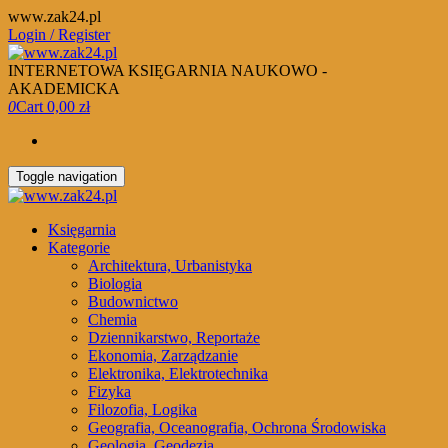
Skip
www.zak24.pl
to
Login / Register
the
content
INTERNETOWA KSIĘGARNIA NAUKOWO -
AKADEMICKA
0
Cart
0,00 zł
Toggle navigation
Księgarnia
Kategorie
Architektura, Urbanistyka
Biologia
Budownictwo
Chemia
Dziennikarstwo, Reportaże
Ekonomia, Zarządzanie
Elektronika, Elektrotechnika
Fizyka
Filozofia, Logika
Geografia, Oceanografia, Ochrona Środowiska
Geologia, Geodezja