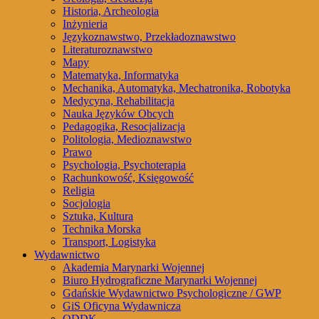
Historia, Archeologia
Inżynieria
Językoznawstwo, Przekładoznawstwo
Literaturoznawstwo
Mapy
Matematyka, Informatyka
Mechanika, Automatyka, Mechatronika, Robotyka
Medycyna, Rehabilitacja
Nauka Języków Obcych
Pedagogika, Resocjalizacja
Politologia, Medioznawstwo
Prawo
Psychologia, Psychoterapia
Rachunkowość, Księgowość
Religia
Socjologia
Sztuka, Kultura
Technika Morska
Transport, Logistyka
Wydawnictwo
Akademia Marynarki Wojennej
Biuro Hydrograficzne Marynarki Wojennej
Gdańskie Wydawnictwo Psychologiczne / GWP
GiS Oficyna Wydawnicza
ODDK