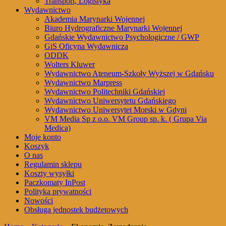
Transport, Logistyka
Wydawnictwo
Akademia Marynarki Wojennej
Biuro Hydrograficzne Marynarki Wojennej
Gdańskie Wydawnictwo Psychologiczne / GWP
GiS Oficyna Wydawnicza
ODDK
Wolters Kluwer
Wydawnictwo Ateneum-Szkoły Wyższej w Gdańsku
Wydawnictwo Marpress
Wydawnictwo Politechniki Gdańskiej
Wydawnictwo Uniwersytetu Gdańskiego
Wydawnictwo Uniwersytet Morski w Gdyni
VM Media Sp z o.o. VM Group sp. k. ( Grupa Via
Medica)
Moje konto
Koszyk
O nas
Regulamin sklepu
Koszty wysyłki
Paczkomaty InPost
Polityka prywatności
Nowości
Obsługa jednostek budżetowych