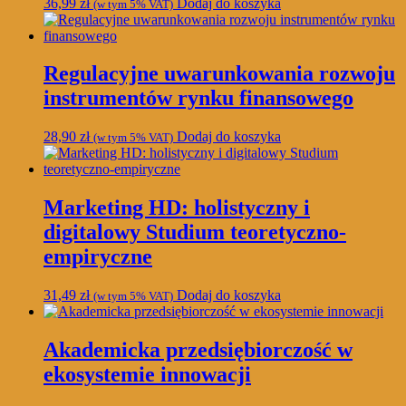
36,99
zł
Dodaj do koszyka
(w tym 5% VAT)
Regulacyjne uwarunkowania rozwoju
instrumentów rynku finansowego
28,90
zł
Dodaj do koszyka
(w tym 5% VAT)
Marketing HD: holistyczny i
digitalowy Studium teoretyczno-
empiryczne
31,49
zł
Dodaj do koszyka
(w tym 5% VAT)
Akademicka przedsiębiorczość w
ekosystemie innowacji