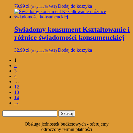
79,99
zł
Dodaj do koszyka
(w tym 5% VAT)
Świadomy konsument Kształtowanie i
różnice świadomości konsumenckiej
32,90
zł
Dodaj do koszyka
(w tym 5% VAT)
1
2
3
4
…
12
13
14
→
Szukaj:
Obsługa jednostek budżetowych - oferujemy
odroczony termin płatności