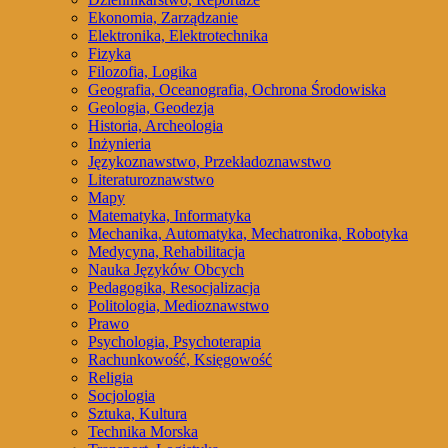
Ekonomia, Zarządzanie
Elektronika, Elektrotechnika
Fizyka
Filozofia, Logika
Geografia, Oceanografia, Ochrona Środowiska
Geologia, Geodezja
Historia, Archeologia
Inżynieria
Językoznawstwo, Przekładoznawstwo
Literaturoznawstwo
Mapy
Matematyka, Informatyka
Mechanika, Automatyka, Mechatronika, Robotyka
Medycyna, Rehabilitacja
Nauka Języków Obcych
Pedagogika, Resocjalizacja
Politologia, Medioznawstwo
Prawo
Psychologia, Psychoterapia
Rachunkowość, Księgowość
Religia
Socjologia
Sztuka, Kultura
Technika Morska