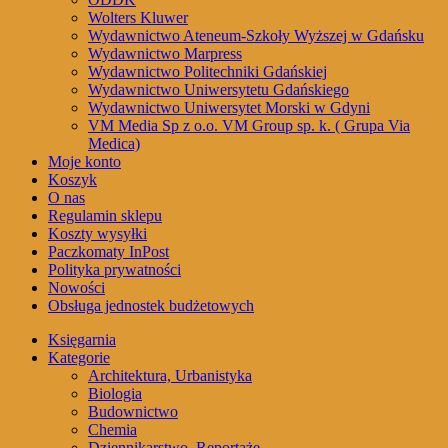
Wolters Kluwer
Wydawnictwo Ateneum-Szkoły Wyższej w Gdańsku
Wydawnictwo Marpress
Wydawnictwo Politechniki Gdańskiej
Wydawnictwo Uniwersytetu Gdańskiego
Wydawnictwo Uniwersytet Morski w Gdyni
VM Media Sp z o.o. VM Group sp. k. ( Grupa Via
Medica)
Moje konto
Koszyk
O nas
Regulamin sklepu
Koszty wysyłki
Paczkomaty InPost
Polityka prywatności
Nowości
Obsługa jednostek budżetowych
Księgarnia
Kategorie
Architektura, Urbanistyka
Biologia
Budownictwo
Chemia
Dziennikarstwo, Reportaże