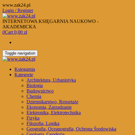
Skip
www.zak24.pl
to
Login / Register
the
content
INTERNETOWA KSIĘGARNIA NAUKOWO -
AKADEMICKA
0
Cart
0,00 zł
Toggle navigation
Księgarnia
Kategorie
Architektura, Urbanistyka
Biologia
Budownictwo
Chemia
Dziennikarstwo, Reportaże
Ekonomia, Zarządzanie
Elektronika, Elektrotechnika
Fizyka
Filozofia, Logika
Geografia, Oceanografia, Ochrona Środowiska
Geologia, Geodezja