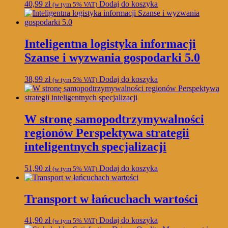
40,99
zł
Dodaj do koszyka
(w tym 5% VAT)
Inteligentna logistyka informacji
Szanse i wyzwania gospodarki 5.0
38,99
zł
Dodaj do koszyka
(w tym 5% VAT)
W stronę samopodtrzymywalności
regionów Perspektywa strategii
inteligentnych specjalizacji
51,90
zł
Dodaj do koszyka
(w tym 5% VAT)
Transport w łańcuchach wartości
41,90
zł
Dodaj do koszyka
(w tym 5% VAT)