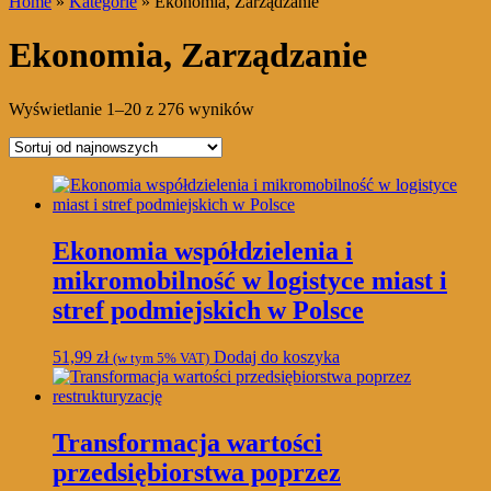
Home
»
Kategorie
» Ekonomia, Zarządzanie
Ekonomia, Zarządzanie
Posortowane
Wyświetlanie 1–20 z 276 wyników
według
najnowszych
Ekonomia współdzielenia i
mikromobilność w logistyce miast i
stref podmiejskich w Polsce
51,99
zł
Dodaj do koszyka
(w tym 5% VAT)
Transformacja wartości
przedsiębiorstwa poprzez