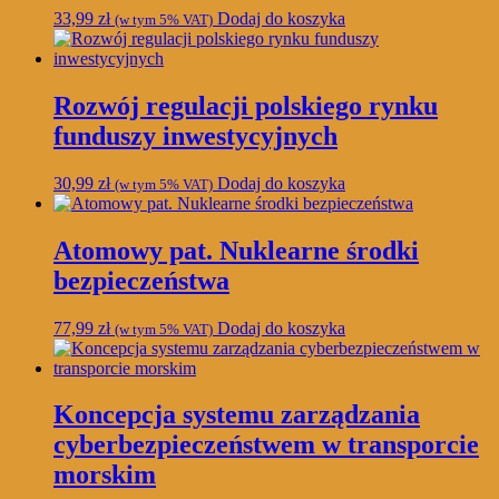
33,99
zł
Dodaj do koszyka
(w tym 5% VAT)
Rozwój regulacji polskiego rynku
funduszy inwestycyjnych
30,99
zł
Dodaj do koszyka
(w tym 5% VAT)
Atomowy pat. Nuklearne środki
bezpieczeństwa
77,99
zł
Dodaj do koszyka
(w tym 5% VAT)
Koncepcja systemu zarządzania
cyberbezpieczeństwem w transporcie
morskim