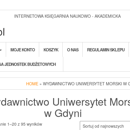
INTERNETOWA KSIĘGARNIA NAUKOWO - AKADEMICKA
MOJE KONTO
KOSZYK
O NAS
REGULAMIN SKLEPU
A JEDNOSTEK BUDŻETOWYCH
HOME
» WYDAWNICTWO UNIWERSYTET MORSKI W 
dawnictwo Uniwersytet Mors
w Gdyni
Posortowane
anie 1–20 z 95 wyników
według