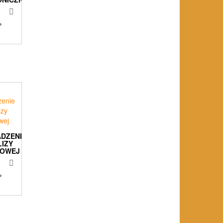
%
DZENIE
IZY
OWEJ
%