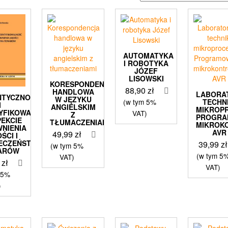
najnowszych
AUTOMATYKA
I ROBOTYKA
JÓZEF
LISOWSKI
KORESPONDENCJA
88,90
zł
HANDLOWA
LABORA
NTYCZNOŚĆ
W JĘZYKU
(w tym 5%
TECHNI
I
ANGIELSKIM
MIKROP
TYFIKOWALNOŚĆ
VAT)
Z
PROGRA
PEKCIE
TŁUMACZENIAMI
MIKROK
NIENIA
AVR
49,99
zł
ŚCI I
IECZEŃSTWA
39,99
zł
(w tym 5%
ARÓW
(w tym 5
VAT)
0
zł
VAT)
 5%
)