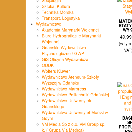
Socjologia
Sztuka, Kultura
Technika Morska
Transport, Logistyka
MATE
Wydawnictwo
STAT
Akademia Marynarki Wojennej
WY
Biuro Hydrograficzne Marynarki
49,9
Wojennej
(w tym
Gdańskie Wydawnictwo
VAT
Psychologiczne / GWP
GiS Oficyna Wydawnicza
ODDK
Wolters Kluwer
Wydawnictwo Ateneum-Szkoły
Wyższej w Gdańsku
Wydawnictwo Marpress
Wydawnictwo Politechniki Gdańskiej
Wydawnictwo Uniwersytetu
Gdańskiego
Wydawnictwo Uniwersytet Morski w
BAS
Gdyni
S
VM Media Sp z o.o. VM Group sp.
PROP
k. ( Grupa Via Medica)
PAR