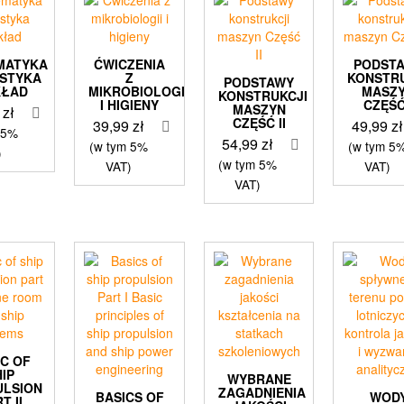
MATYKA
ĆWICZENIA
PODST
YSTYKA
Z
KONSTR
PODSTAWY
KŁAD
MIKROBIOLOGII
MASZ
KONSTRUKCJI
I HIGIENY
CZĘŚĆ
MASZYN
9
zł
CZĘŚĆ II
39,99
zł
49,99
zł
 5%
54,99
zł
(w tym 5%
(w tym 5
)
(w tym 5%
VAT)
VAT)
VAT)
IC OF
HIP
WYBRANE
ULSION
ZAGADNIENIA
BASICS OF
WOD
T II