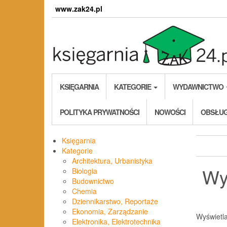
Skip
www.zak24.pl
to
the
content
KSIĘGARNIA
KATEGORIE
WYDAWNICTWO
POLITYKA PRYWATNOŚCI
NOWOŚCI
OBSŁUG
Księgarnia
Kategorie
Architektura, Urbanistyka
Wy
Biologia
Budownictwo
Chemia
Dziennikarstwo, Reportaże
Ekonomia, Zarządzanie
Wyświetl
Elektronika, Elektrotechnika