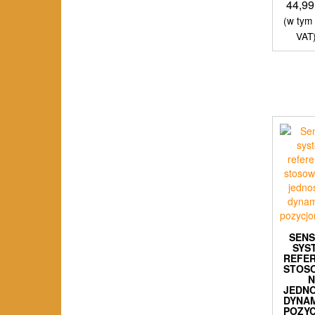
44,9
(w tym
VAT
SENS
SYS
REFE
STOS
JEDN
DYNAM
POZY