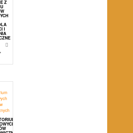
E Z
NU
ÓW
ZYCH
OLA
I I
NIA
CZNE
%
TORIUM
OWYCH
ÓW
ONICZNYCH