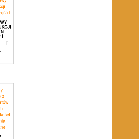
AWY
UKCJI
YN
 I
%
Y