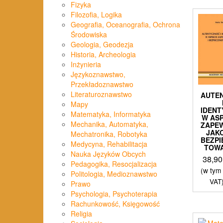
Fizyka
Filozofia, Logika
Geografia, Oceanografia, Ochrona
Środowiska
Geologia, Geodezja
Historia, Archeologia
Inżynieria
Językoznawstwo,
Przekładoznawstwo
Literaturoznawstwo
AUTE
Mapy
IDEN
Matematyka, Informatyka
W AS
Mechanika, Automatyka,
ZAPEW
JAKO
Mechatronika, Robotyka
BEZP
Medycyna, Rehabilitacja
TOW
Nauka Języków Obcych
38,9
Pedagogika, Resocjalizacja
(w tym
Politologia, Medioznawstwo
VAT
Prawo
Psychologia, Psychoterapia
Rachunkowość, Księgowość
Religia