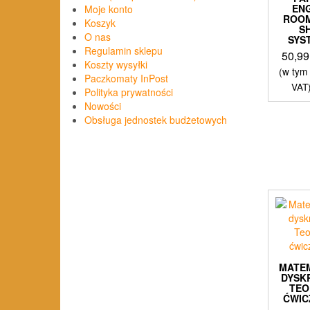
EN
Moje konto
ROO
Koszyk
S
O nas
SYS
Regulamin sklepu
50,9
Koszty wysyłki
(w tym
Paczkomaty InPost
VAT
Polityka prywatności
Nowości
Obsługa jednostek budżetowych
MATE
DYSK
TEO
ĆWIC