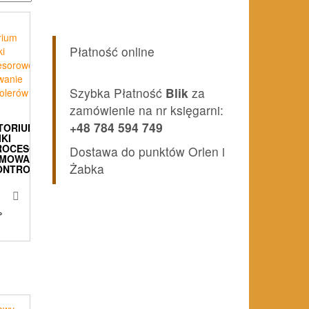
Płatność online
Szybka Płatność
Blik
za
zamówienie na nr księgarni:
+48 784 594 749
TORIUM
KI
ROCESOROWEJ
Dostawa do punktów Orlen i
MOWANIE
Żabka
ONTROLERÓW
%