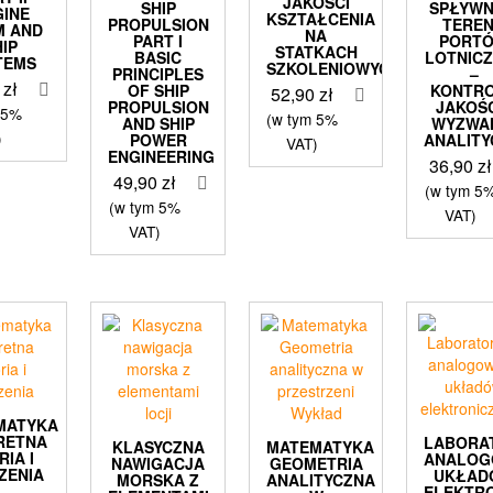
JAKOŚCI
SHIP
SPŁYWN
GINE
KSZTAŁCENIA
PROPULSION
TERE
M AND
NA
PART I
PORT
HIP
STATKACH
BASIC
LOTNIC
TEMS
SZKOLENIOWYCH
PRINCIPLES
–
9
zł
OF SHIP
KONTR
52,90
zł
PROPULSION
JAKOŚC
 5%
(w tym 5%
AND SHIP
WYZWA
)
POWER
ANALITY
VAT)
ENGINEERING
36,90
zł
49,90
zł
(w tym 5
(w tym 5%
VAT)
VAT)
MATYKA
RETNA
LABORA
KLASYCZNA
MATEMATYKA
RIA I
ANALOG
NAWIGACJA
GEOMETRIA
ZENIA
UKŁAD
MORSKA Z
ANALITYCZNA
ELEKTR