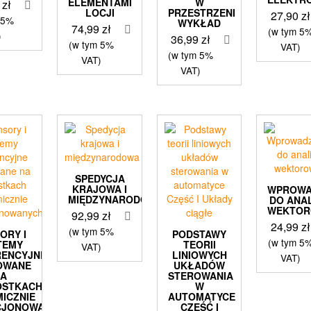
ELEMENTAMI
W
9
zł
LOCJI
PRZESTRZENI
27,90
zł
 5%
WYKŁAD
74,99
zł
(w tym 5
)
36,99
zł
(w tym 5%
VAT)
(w tym 5%
VAT)
VAT)
SPEDYCJA
KRAJOWA I
WPROWA
MIĘDZYNARODOWA
DO ANAL
WEKTOR
92,99
zł
24,99
zł
(w tym 5%
ORY I
PODSTAWY
(w tym 5
TEMY
TEORII
VAT)
RENCYJNE
LINIOWYCH
VAT)
OWANE
UKŁADÓW
NA
STEROWANIA
OSTKACH
W
ICZNIE
AUTOMATYCE
CJONOWANYCH
CZĘŚĆ I