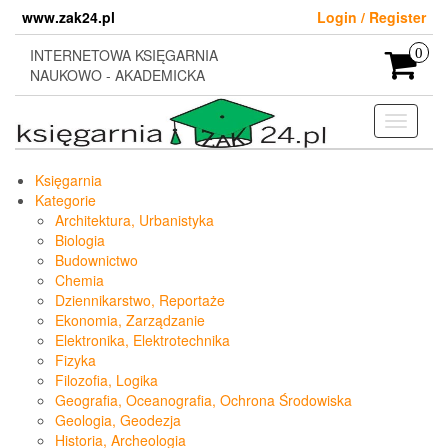
Skip
www.zak24.pl
Login / Register
to
the
INTERNETOWA KSIĘGARNIA
0
content
NAUKOWO - AKADEMICKA
Toggle
navigati
Księgarnia
Kategorie
Architektura, Urbanistyka
Biologia
Budownictwo
Chemia
Dziennikarstwo, Reportaże
Ekonomia, Zarządzanie
Elektronika, Elektrotechnika
Fizyka
Filozofia, Logika
Geografia, Oceanografia, Ochrona Środowiska
Geologia, Geodezja
Historia, Archeologia