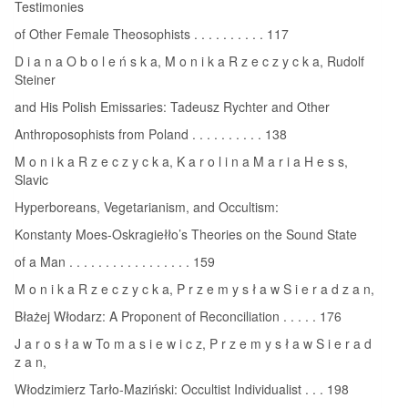
Testimonies
of Other Female Theosophists . . . . . . . . . . 117
D i a n a O b o l e ń s k a, M o n i k a R z e c z y c k a, Rudolf
Steiner
and His Polish Emissaries: Tadeusz Rychter and Other
Anthroposophists from Poland . . . . . . . . . . 138
M o n i k a R z e c z y c k a, K a r o l i n a M a r i a H e s s,
Slavic
Hyperboreans, Vegetarianism, and Occultism:
Konstanty Moes-Oskragiełło’s Theories on the Sound State
of a Man . . . . . . . . . . . . . . . . . 159
M o n i k a R z e c z y c k a, P r z e m y s ł a w S i e r a d z a n,
Błażej Włodarz: A Proponent of Reconciliation . . . . . 176
J a r o s ł a w To m a s i e w i c z, P r z e m y s ł a w S i e r a d
z a n,
Włodzimierz Tarło-Maziński: Occultist Individualist . . . 198