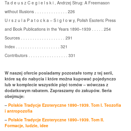
Ta d e u s z C e g i e l s k i , Andrzej Strug: A Freemason
without Illusions . . . . . . . . . . . . . . 226
U r s z u l a P a t o c k a – S i g ł o w y, Polish Esoteric Press
and Book Publications in the Years 1890–1939 . . . . . 254
Sources . . . . . . . . . . . . . . . . . . . 291
Index . . . . . . . . . . . . . . . . . . . 321
Contributors . . . . . . . . . . . . . . . . . 331
W naszej ofercie posiadamy pozostałe tomy z tej serii,
które są do nabycia i które można kupować pojedynczo
lub w komplecie wszystkie pięć tomów – wówczas z
dodatkowym rabatem. Zapraszamy do zakupów. Seria
obejmuje:
–
Polskie Tradycje Ezoteryczne 1890–1939. Tom I. Teozofia
i antropozofia
–
Polskie Tradycje Ezoteryczne 1890–1939. Tom II.
Formacje, ludzie, idee