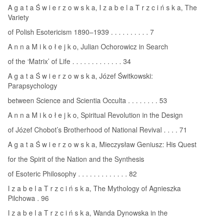
A g a t a Ś w i e r z o w s k a, I z a b e l a T r z c i ń s k a, The
Variety
of Polish Esotericism 1890–1939 . . . . . . . . . . 7
A n n a M i k o ł e j k o, Julian Ochorowicz in Search
of the ‘Matrix’ of Life . . . . . . . . . . . . . 34
A g a t a Ś w i e r z o w s k a, Józef Świtkowski:
Parapsychology
between Science and Scientia Occulta . . . . . . . . 53
A n n a M i k o ł e j k o, Spiritual Revolution in the Design
of Józef Chobot’s Brotherhood of National Revival . . . . 71
A g a t a Ś w i e r z o w s k a, Mieczysław Geniusz: His Quest
for the Spirit of the Nation and the Synthesis
of Esoteric Philosophy . . . . . . . . . . . . . 82
I z a b e l a T r z c i ń s k a, The Mythology of Agnieszka
Pilchowa . 96
I z a b e l a T r z c i ń s k a, Wanda Dynowska in the