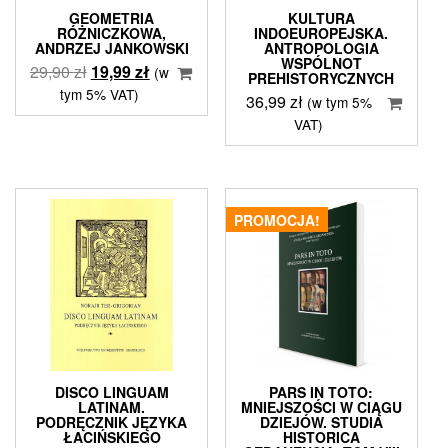
GEOMETRIA
KULTURA
RÓŻNICZKOWA,
INDOEUROPEJSKA.
ANDRZEJ JANKOWSKI
ANTROPOLOGIA
WSPÓLNOT
Pierwotna
Aktualna
29,90
zł
19,99
zł
(w
PREHISTORYCZNYCH
cena
cena
tym 5% VAT)
36,99
zł
(w tym 5%
wynosiła:
wynosi:
VAT)
29,90 zł.
19,99 zł.
PROMOCJA!
DISCO LINGUAM
PARS IN TOTO:
LATINAM.
MNIEJSZOŚCI W CIĄGU
PODRĘCZNIK JĘZYKA
DZIEJÓW. STUDIA
ŁACIŃSKIEGO
HISTORICA