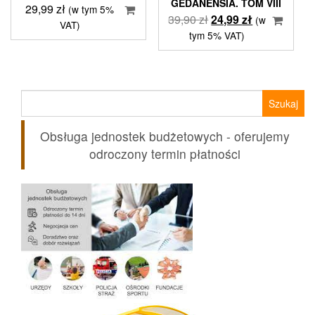
GEDANENSIA. TOM VIII
29,99
zł
(w tym 5%
Pierwotna
Aktualna
39,90
zł
24,99
zł
(w
VAT)
cena
cena
tym 5% VAT)
wynosiła:
wynosi:
39,90 zł.
24,99 zł.
Szukaj:
Obsługa jednostek budżetowych - oferujemy
odroczony termin płatności