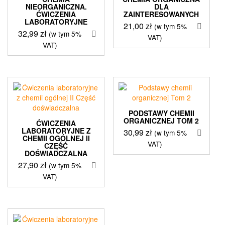
NIEORGANICZNA.
DLA
ĆWICZENIA
ZAINTERESOWANYCH
LABORATORYJNE
21,00
zł
(w tym 5%
32,99
zł
(w tym 5%
VAT)
VAT)
PODSTAWY CHEMII
ORGANICZNEJ TOM 2
ĆWICZENIA
LABORATORYJNE Z
30,99
zł
(w tym 5%
CHEMII OGÓLNEJ II
VAT)
CZĘŚĆ
DOŚWIADCZALNA
27,90
zł
(w tym 5%
VAT)