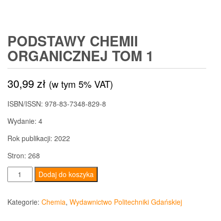
PODSTAWY CHEMII
ORGANICZNEJ TOM 1
30,99
zł
(w tym 5% VAT)
ISBN/ISSN:
978-83-7348-829-8
Wydanie:
4
Rok publikacji:
2022
Stron:
268
ilość
Dodaj do koszyka
Podstawy
chemii
Kategorie:
Chemia
,
Wydawnictwo Politechniki Gdańskiej
organicznej