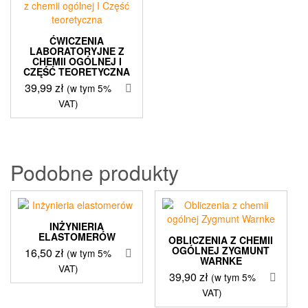
ĆWICZENIA
LABORATORYJNE Z
CHEMII OGÓLNEJ I
CZĘŚĆ TEORETYCZNA
39,99
zł
(w tym 5%
VAT)
Podobne produkty
INŻYNIERIA
ELASTOMERÓW
OBLICZENIA Z CHEMII
OGÓLNEJ ZYGMUNT
16,50
zł
(w tym 5%
WARNKE
VAT)
39,90
zł
(w tym 5%
VAT)