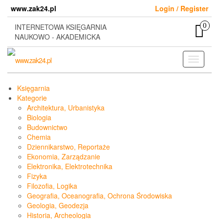
Skip
www.zak24.pl
Login / Register
to
the
0
INTERNETOWA KSIĘGARNIA
content
NAUKOWO - AKADEMICKA
Toggle
navigati
Księgarnia
Kategorie
Architektura, Urbanistyka
Biologia
Budownictwo
Chemia
Dziennikarstwo, Reportaże
Ekonomia, Zarządzanie
Elektronika, Elektrotechnika
Fizyka
Filozofia, Logika
Geografia, Oceanografia, Ochrona Środowiska
Geologia, Geodezja
Historia, Archeologia