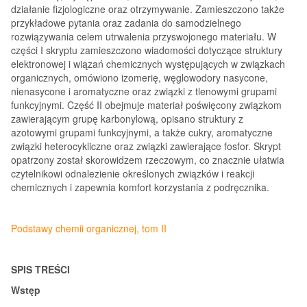
działanie fizjologiczne oraz otrzymywanie. Zamieszczono także
przykładowe pytania oraz zadania do samodzielnego
rozwiązywania celem utrwalenia przyswojonego materiału. W
części I skryptu zamieszczono wiadomości dotyczące struktury
elektronowej i wiązań chemicznych występujących w związkach
organicznych, omówiono izomerię, węglowodory nasycone,
nienasycone i aromatyczne oraz związki z tlenowymi grupami
funkcyjnymi. Część II obejmuje materiał poświęcony związkom
zawierającym grupę karbonylową, opisano struktury z
azotowymi grupami funkcyjnymi, a także cukry, aromatyczne
związki heterocykliczne oraz związki zawierające fosfor. Skrypt
opatrzony został skorowidzem rzeczowym, co znacznie ułatwia
czytelnikowi odnalezienie określonych związków i reakcji
chemicznych i zapewnia komfort korzystania z podręcznika.
Podstawy chemii organicznej, tom II
SPIS TREŚCI
Wstęp