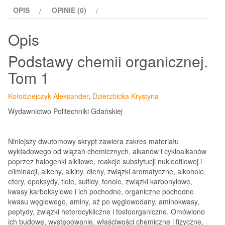
Tom
OPIS
OPINIE (0)
1
Opis
Podstawy chemii organicznej.
Tom 1
Kołodziejczyk Aleksander
,
Dzierzbicka Krystyna
Wydawnictwo Politechniki Gdańskiej
Niniejszy dwutomowy skrypt zawiera zakres materiału
wykładowego od wiązań chemicznych, alkanów i cykloalkanów
poprzez halogenki alkilowe, reakcje substytucji nukleofilowej i
eliminacji, alkeny, alkiny, dieny, związki aromatyczne, alkohole,
etery, epoksydy, tiole, sulfidy, fenole, związki karbonylowe,
kwasy karboksylowe i ich pochodne, organiczne pochodne
kwasu węglowego, aminy, aż po węglowodany, aminokwasy,
peptydy, związki heterocykliczne i fosfoorganiczne. Omówiono
ich budowę, występowanie, właściwości chemiczne i fizyczne,