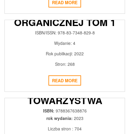
READ MORE
PODSTAWY CHEMII
ORGANICZNEJ TOM 1
2018-02-27
ADMIN3992
0
ISBN/ISSN:
978-83-7348-829-8
Wydanie:
4
Rok publikacji:
2022
Stron:
268
KARDIOLOGIA
PODRĘCZNIK
READ MORE
POLSKIEGO
TOWARZYSTWA
KARDIOLOGICZNEGO
ISBN:
9788367638876
WYDANIE II
rok wydania:
2023
Liczba stron : 704
2023-11-22
ADMIN3992
0