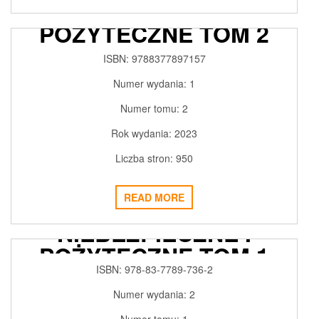
NIEBEZPIECZNE I
POŻYTECZNE TOM 2
ZWIĄZKI ORGANICZNE
ISBN:
9788377897157
2024-02-22
ADMIN3992
0
Numer wydania:
1
Numer tomu:
2
Rok wydania:
2023
Liczba stron:
950
READ MORE
SUBSTANCJE GROŹNE,
NIEBEZPIECZNE I
POŻYTECZNE TOM 1
ISBN:
978-83-7789-736-2
2019-09-09
ADMIN3992
0
Numer wydania:
2