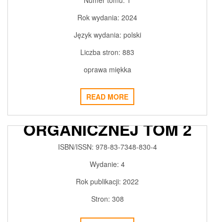
Numer tomu:
1
Rok wydania:
2024
Język wydania:
polski
Liczba stron:
883
oprawa miękka
READ MORE
PODSTAWY CHEMII
ORGANICZNEJ TOM 2
2018-02-27
ADMIN3992
0
ISBN/ISSN:
978-83-7348-830-4
Wydanie:
4
Rok publikacji:
2022
Stron:
308