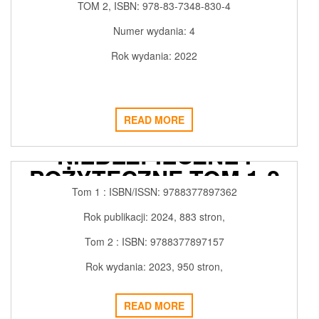
TOM 2,
ISBN:
978-83-7348-830-4
Numer wydania:
4
Rok wydania:
2022
READ MORE
SUBSTANCJE GROŹNE
NIEBEZPIECZNE I
POŻYTECZNE TOM 1-2
Tom 1 : ISBN/ISSN:
9788377897362
2024-02-27
ADMIN3992
0
Rok publikacji:
2024, 883 stron,
Tom 2 :
ISBN:
9788377897157
Rok wydania:
2023, 950 stron,
SUBSTANCJE GROŹNE
READ MORE