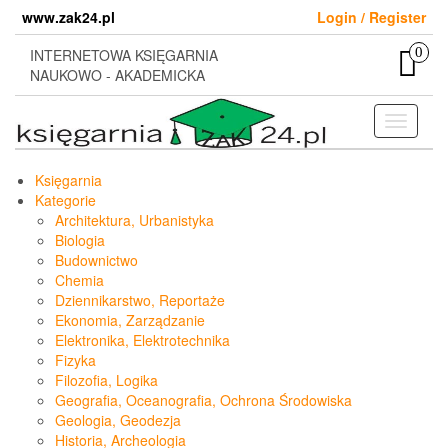
Skip
www.zak24.pl
Login / Register
to
the
0
INTERNETOWA KSIĘGARNIA
content
NAUKOWO - AKADEMICKA
Toggle
navigati
Księgarnia
Kategorie
Architektura, Urbanistyka
Biologia
Budownictwo
Chemia
Dziennikarstwo, Reportaże
Ekonomia, Zarządzanie
Elektronika, Elektrotechnika
Fizyka
Filozofia, Logika
Geografia, Oceanografia, Ochrona Środowiska
Geologia, Geodezja
Historia, Archeologia