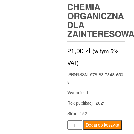
CHEMIA
ORGANICZNA
DLA
ZAINTERESOW
21,00
zł
(w tym 5%
VAT)
ISBN/ISSN:
978-83-7348-650-
8
Wydanie:
1
Rok publikacji:
2021
Stron:
152
ilość
Dodaj do koszyka
Chemia