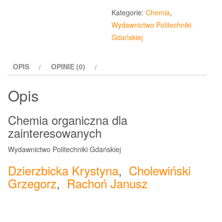
organiczna
Kategorie:
Chemia
,
dla
Wydawnictwo Politechniki
zainteresowanych
Gdańskiej
OPIS
OPINIE (0)
Opis
Chemia organiczna dla
zainteresowanych
Wydawnictwo Politechniki Gdańskiej
Dzierzbicka Krystyna
,
Cholewiński
Grzegorz
,
Rachoń Janusz