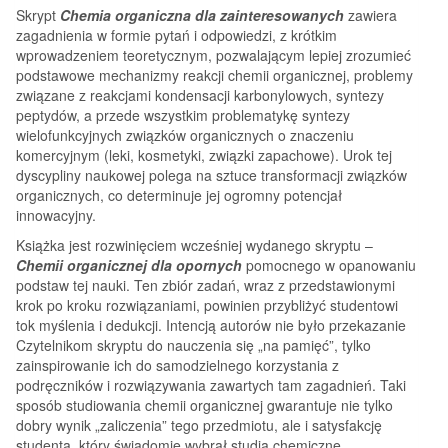
Skrypt
Chemia organiczna dla zainteresowanych
zawiera
zagadnienia w formie pytań i odpowiedzi, z krótkim
wprowadzeniem teoretycznym, pozwalającym lepiej zrozumieć
podstawowe mechanizmy reakcji chemii organicznej, problemy
związane z reakcjami kondensacji karbonylowych, syntezy
peptydów, a przede wszystkim problematykę syntezy
wielofunkcyjnych związków organicznych o znaczeniu
komercyjnym (leki, kosmetyki, związki zapachowe). Urok tej
dyscypliny naukowej polega na sztuce transformacji związków
organicznych, co determinuje jej ogromny potencjał
innowacyjny.
Książka jest rozwinięciem wcześniej wydanego skryptu –
Chemii organicznej dla opornych
pomocnego w opanowaniu
podstaw tej nauki. Ten zbiór zadań, wraz z przedstawionymi
krok po kroku rozwiązaniami, powinien przybliżyć studentowi
tok myślenia i dedukcji. Intencją autorów nie było przekazanie
Czytelnikom skryptu do nauczenia się „na pamięć”, tylko
zainspirowanie ich do samodzielnego korzystania z
podręczników i rozwiązywania zawartych tam zagadnień. Taki
sposób studiowania chemii organicznej gwarantuje nie tylko
dobry wynik „zaliczenia” tego przedmiotu, ale i satysfakcję
studenta, który świadomie wybrał studia chemiczne.