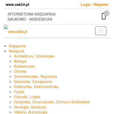
Skip
www.zak24.pl
Login / Register
to
the
0
INTERNETOWA KSIĘGARNIA
content
NAUKOWO - AKADEMICKA
Toggle
navigati
Księgarnia
Kategorie
Architektura, Urbanistyka
Biologia
Budownictwo
Chemia
Dziennikarstwo, Reportaże
Ekonomia, Zarządzanie
Elektronika, Elektrotechnika
Fizyka
Filozofia, Logika
Geografia, Oceanografia, Ochrona Środowiska
Geologia, Geodezja
Historia, Archeologia