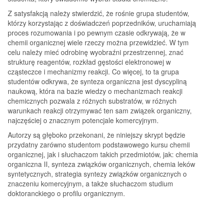
Z satysfakcją należy stwierdzić, że rośnie grupa studentów,
którzy korzystając z doświadczeń poprzedników, uruchamiają
proces rozumowania i po pewnym czasie odkrywają, że w
chemii organicznej wiele rzeczy można przewidzieć. W tym
celu należy mieć odrobinę wyobraźni przestrzennej, znać
strukturę reagentów, rozkład gęstości elektronowej w
cząsteczce i mechanizmy reakcji. Co więcej, to ta grupa
studentów odkrywa, że synteza organiczna jest dyscypliną
naukową, która na bazie wiedzy o mechanizmach reakcji
chemicznych pozwala z różnych substratów, w różnych
warunkach reakcji otrzymywać ten sam związek organiczny,
najczęściej o znacznym potencjale komercyjnym.
Autorzy są głęboko przekonani, że niniejszy skrypt będzie
przydatny zarówno studentom podstawowego kursu chemii
organicznej, jak i słuchaczom takich przedmiotów, jak: chemia
organiczna II, synteza związków organicznych, chemia leków
syntetycznych, strategia syntezy związków organicznych o
znaczeniu komercyjnym, a także słuchaczom studium
doktoranckiego o profilu organicznym.