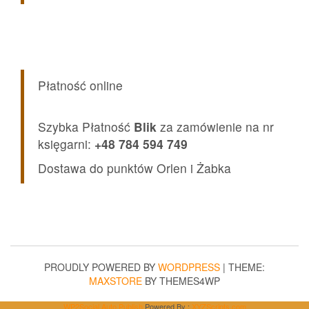
Płatność online
Szybka Płatność
Blik
za zamówienie na nr
księgarni:
+48 784 594 749
Dostawa do punktów Orlen i Żabka
PROUDLY POWERED BY
WORDPRESS
|
THEME:
MAXSTORE
BY THEMES4WP
WP2Social Auto Publish
Powered By :
XYZScripts.com