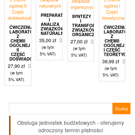
PREPARATYKA
SYNTEZY
I
I
ANALIZA
TRANSFORMACJE
ĆWICZENIA
ĆWICZENIA
ZWIĄZKÓW
ZWIĄZKÓW
LABORATORYJNE
LABORATORY
NATURALNYCH
ORGANICZNYCH
Z
Z
35,00
zł
CHEMII
CHEMII
27,00
zł
OGÓLNEJ
OGÓLNEJ
(w tym
(w tym
II
I CZĘŚĆ
5% VAT)
CZĘŚĆ
TEORETYCZNA
5% VAT)
DOŚWIADCZALNA
39,99
zł
27,90
zł
(w tym
(w tym
5% VAT)
5% VAT)
Szukaj:
Obsługa jednostek budżetowych - oferujemy
odroczony termin płatności