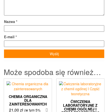
Nazwa
*
E-mail
*
Może spodoba się również…
CHEMIA ORGANICZNA
DLA
ĆWICZENIA
ZAINTERESOWANYCH
LABORATORYJNE Z
CHEMII OGÓLNEJ I
21,00
zł
(w tym 5%