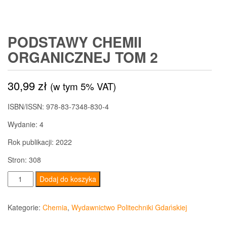
PODSTAWY CHEMII
ORGANICZNEJ TOM 2
30,99
zł
(w tym 5% VAT)
ISBN/ISSN:
978-83-7348-830-4
Wydanie:
4
Rok publikacji:
2022
Stron:
308
ilość
Dodaj do koszyka
Podstawy
chemii
Kategorie:
Chemia
,
Wydawnictwo Politechniki Gdańskiej
organicznej