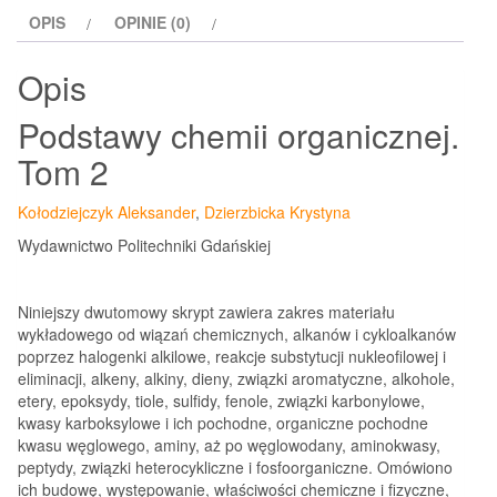
Tom
OPIS
OPINIE (0)
2
Opis
Podstawy chemii organicznej.
Tom 2
Kołodziejczyk Aleksander
,
Dzierzbicka Krystyna
Wydawnictwo Politechniki Gdańskiej
Niniejszy dwutomowy skrypt zawiera zakres materiału
wykładowego od wiązań chemicznych, alkanów i cykloalkanów
poprzez halogenki alkilowe, reakcje substytucji nukleofilowej i
eliminacji, alkeny, alkiny, dieny, związki aromatyczne, alkohole,
etery, epoksydy, tiole, sulfidy, fenole, związki karbonylowe,
kwasy karboksylowe i ich pochodne, organiczne pochodne
kwasu węglowego, aminy, aż po węglowodany, aminokwasy,
peptydy, związki heterocykliczne i fosfoorganiczne. Omówiono
ich budowę, występowanie, właściwości chemiczne i fizyczne,