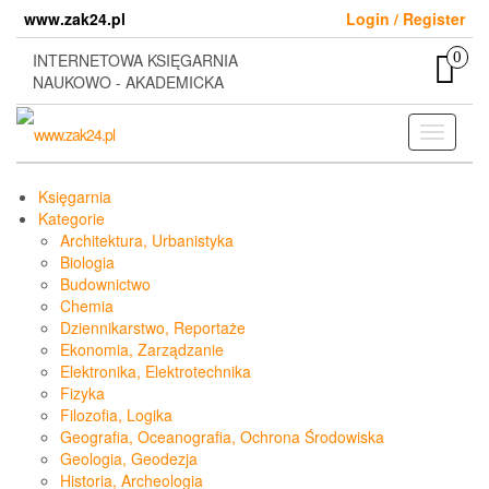
Skip
www.zak24.pl
Login / Register
to
the
0
INTERNETOWA KSIĘGARNIA
content
NAUKOWO - AKADEMICKA
Toggle
navigati
Księgarnia
Kategorie
Architektura, Urbanistyka
Biologia
Budownictwo
Chemia
Dziennikarstwo, Reportaże
Ekonomia, Zarządzanie
Elektronika, Elektrotechnika
Fizyka
Filozofia, Logika
Geografia, Oceanografia, Ochrona Środowiska
Geologia, Geodezja
Historia, Archeologia