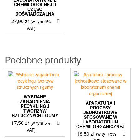
CHEMII OGÓLNEJ II
CZĘŚĆ
DOŚWIADCZALNA
27,90
zł
(w tym 5%
VAT)
Podobne produkty
WYBRANE
ZAGADNIENIA
APARATURA I
RECYKLINGU
PROCESY
TWORZYW
JEDNOSTKOWE
SZTUCZNYCH I GUMY
STOSOWANE W
LABORATORIUM
17,50
zł
(w tym 5%
CHEMII ORGANICZNEJ
VAT)
18,50
zł
(w tym 5%