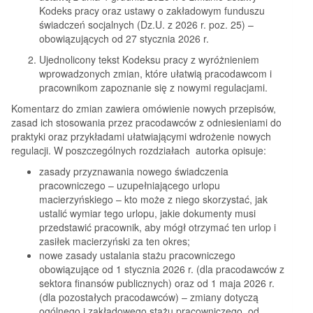
Kodeks pracy oraz ustawy o zakładowym funduszu
świadczeń socjalnych (Dz.U. z 2026 r. poz. 25) –
obowiązujących od 27 stycznia 2026 r.
Ujednolicony tekst Kodeksu pracy z wyróżnieniem
wprowadzonych zmian, które ułatwią pracodawcom i
pracownikom zapoznanie się z nowymi regulacjami.
Komentarz do zmian zawiera omówienie nowych przepisów,
zasad ich stosowania przez pracodawców z odniesieniami do
praktyki oraz przykładami ułatwiającymi wdrożenie nowych
regulacji. W poszczególnych rozdziałach autorka opisuje:
zasady przyznawania nowego świadczenia
pracowniczego – uzupełniającego urlopu
macierzyńskiego – kto może z niego skorzystać, jak
ustalić wymiar tego urlopu, jakie dokumenty musi
przedstawić pracownik, aby mógł otrzymać ten urlop i
zasiłek macierzyński za ten okres;
nowe zasady ustalania stażu pracowniczego
obowiązujące od 1 stycznia 2026 r. (dla pracodawców z
sektora finansów publicznych) oraz od 1 maja 2026 r.
(dla pozostałych pracodawców) – zmiany dotyczą
ogólnego i zakładowego stażu pracowniczego, od