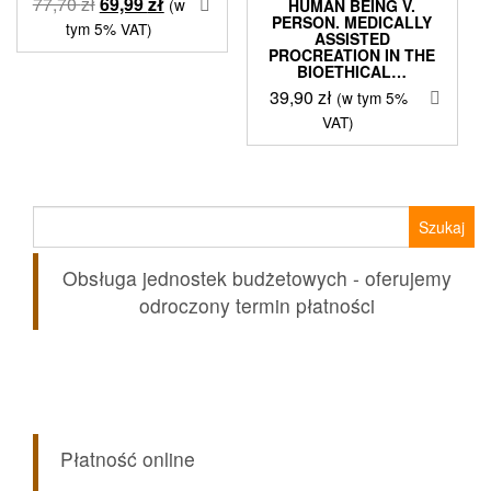
Pierwotna
Aktualna
77,70
zł
69,99
zł
(w
HUMAN BEING V.
PERSON. MEDICALLY
cena
cena
tym 5% VAT)
ASSISTED
wynosiła:
wynosi:
PROCREATION IN THE
BIOETHICAL…
77,70 zł.
69,99 zł.
39,90
zł
(w tym 5%
VAT)
Szukaj:
Obsługa jednostek budżetowych - oferujemy
odroczony termin płatności
Płatność online