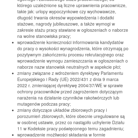
którego uzależnione są liczne uprawnienia pracownicze,
takie jak: urlopy wypoczynkowe czy wychowawcze,
długość trwania okresów wypowiedzenia i dodatki
stażowe, nagrody jubileuszowe, a także wymogi w
zakresie stażu pracy stawiane w ogłoszeniach o naborze
na wolne stanowiska pracy;
wprowadzenie konieczności informowania kandydatów
do pracy o wysokości wynagrodzenia, które otrzymają po
pozytywnym zakończeniu procesu rekrutacyjnego oraz
wprowadzenie wymogu zamieszczania w ogłoszeniach o
naborze nazw stanowisk neutralnych w aspekcie płci;
zmiany związane z wdrożeniem dyrektywy Parlamentu
Europejskiego i Rady (UE) 2022/431 z dnia 9 marca
2022 r. zmieniającej dyrektywę 2004/37/WE w sprawie
ochrony pracowników przed zagrożeniem dotyczącym
narażenia na działanie czynników rakotwórczych lub
mutagenów podczas pracy;
zmiany dotyczące układów zbiorowych pracy i
porozumień zbiorowych, które obecnie uregulowane są
w osobnej ustawie, przez co nastąpiło uchylenie Działu
11 w Kodeksie pracy poświęconego temu zagadnieniu;
wprowadzenie możliwości składania w formie