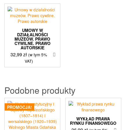
UMOWY W
DZIAŁALNOŚCI
MUZEÓW. PRAWO
CYWILNE. PRAWO
AUTORSKIE
32,99
zł
(w tym 5%
VAT)
Podobne produkty
PROMOCJA!
WYKŁAD PRAWA
RYNKU FINANSOWEGO
26,99
zł
(w tym 5%