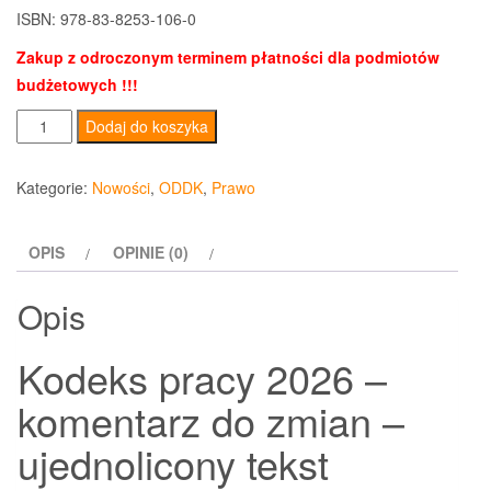
ISBN: 978-83-8253-106-0
Zakup z odroczonym terminem płatności dla podmiotów
budżetowych !!!
ilość
Dodaj do koszyka
Kodeks
pracy
Kategorie:
Nowości
,
ODDK
,
Prawo
2026
Komentarz
OPIS
OPINIE (0)
do
zmian
Opis
–
ujednolicony
Kodeks pracy 2026 –
tekst
ustawy
komentarz do zmian –
ujednolicony tekst