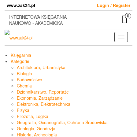
Skip
www.zak24.pl
Login / Register
to
the
0
INTERNETOWA KSIĘGARNIA
content
NAUKOWO - AKADEMICKA
Toggle
navigati
Księgarnia
Kategorie
Architektura, Urbanistyka
Biologia
Budownictwo
Chemia
Dziennikarstwo, Reportaże
Ekonomia, Zarządzanie
Elektronika, Elektrotechnika
Fizyka
Filozofia, Logika
Geografia, Oceanografia, Ochrona Środowiska
Geologia, Geodezja
Historia, Archeologia