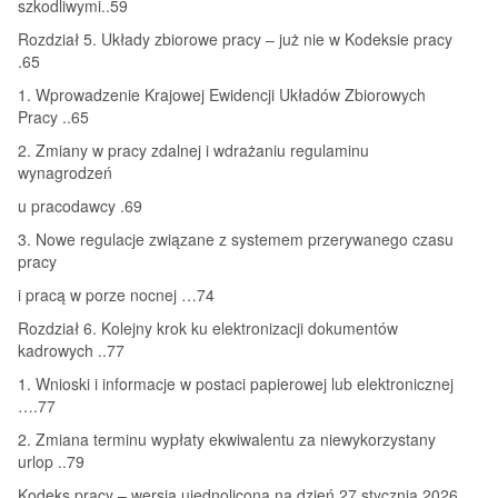
szkodliwymi..59
Rozdział 5. Układy zbiorowe pracy – już nie w Kodeksie pracy
.65
1. Wprowadzenie Krajowej Ewidencji Układów Zbiorowych
Pracy ..65
2. Zmiany w pracy zdalnej i wdrażaniu regulaminu
wynagrodzeń
u pracodawcy .69
3. Nowe regulacje związane z systemem przerywanego czasu
pracy
i pracą w porze nocnej …74
Rozdział 6. Kolejny krok ku elektronizacji dokumentów
kadrowych ..77
1. Wnioski i informacje w postaci papierowej lub elektronicznej
….77
2. Zmiana terminu wypłaty ekwiwalentu za niewykorzystany
urlop ..79
Kodeks pracy – wersja ujednolicona na dzień 27 stycznia 2026