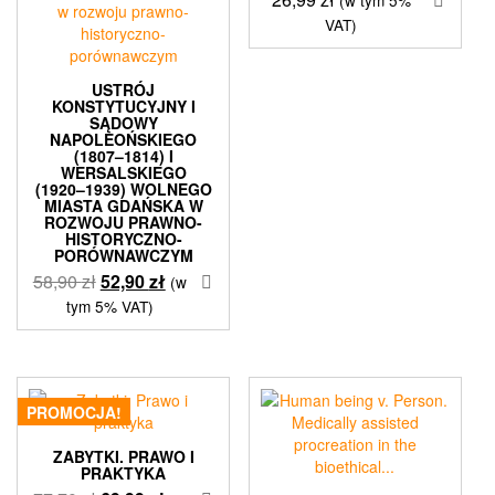
VAT)
USTRÓJ
KONSTYTUCYJNY I
SĄDOWY
NAPOLEOŃSKIEGO
(1807–1814) I
WERSALSKIEGO
(1920–1939) WOLNEGO
MIASTA GDAŃSKA W
ROZWOJU PRAWNO-
HISTORYCZNO-
PORÓWNAWCZYM
Pierwotna
Aktualna
58,90
zł
52,90
zł
(w
cena
cena
tym 5% VAT)
wynosiła:
wynosi:
58,90 zł.
52,90 zł.
PROMOCJA!
ZABYTKI. PRAWO I
PRAKTYKA