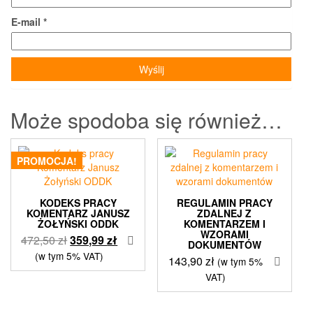
E-mail
*
Może spodoba się również…
PROMOCJA!
KODEKS PRACY
REGULAMIN PRACY
KOMENTARZ JANUSZ
ZDALNEJ Z
ŻOŁYŃSKI ODDK
KOMENTARZEM I
WZORAMI
Pierwotna
Aktualna
472,50
zł
359,99
zł
DOKUMENTÓW
cena
cena
(w tym 5% VAT)
143,90
zł
(w tym 5%
wynosiła:
wynosi:
VAT)
472,50 zł.
359,99 zł.