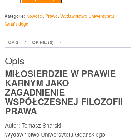
Miłosierdzie
w
Kategorie:
Nowości
,
Prawo
,
Wydawnictwo Uniwersytetu
prawie
Gdańskiego
karnym
jako
OPIS
OPINIE (0)
zagadnienie
współczesnej
Opis
filozofii
prawa
MIŁOSIERDZIE W PRAWIE
KARNYM JAKO
ZAGADNIENIE
WSPÓŁCZESNEJ FILOZOFII
PRAWA
Autor: Tomasz Snarski
Wydawnictwo Uniwersytetu Gdańskiego