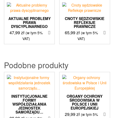
AKTUALNE PROBLEMY
CNOTY SĘDZIOWSKIE
PRAWA
REFLEKSJE
DYSCYPLINARNEGO
PRAWNICZE
47,99
zł
65,99
zł
(w tym 5%
(w tym 5%
VAT)
VAT)
Podobne produkty
INSTYTUCJONALNE
ORGANY OCHRONY
FORMY
ŚRODOWISKA W
WSPÓŁDZIAŁANIA
POLSCE I UNII
JEDNOSTEK
EUROPEJSKIEJ
SAMORZĄDU…
29,99
zł
(w tym 5%