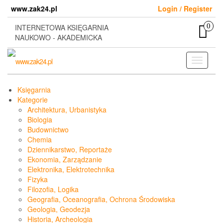
Skip
www.zak24.pl
Login / Register
to
the
0
INTERNETOWA KSIĘGARNIA
content
NAUKOWO - AKADEMICKA
Toggle
navigati
Księgarnia
Kategorie
Architektura, Urbanistyka
Biologia
Budownictwo
Chemia
Dziennikarstwo, Reportaże
Ekonomia, Zarządzanie
Elektronika, Elektrotechnika
Fizyka
Filozofia, Logika
Geografia, Oceanografia, Ochrona Środowiska
Geologia, Geodezja
Historia, Archeologia