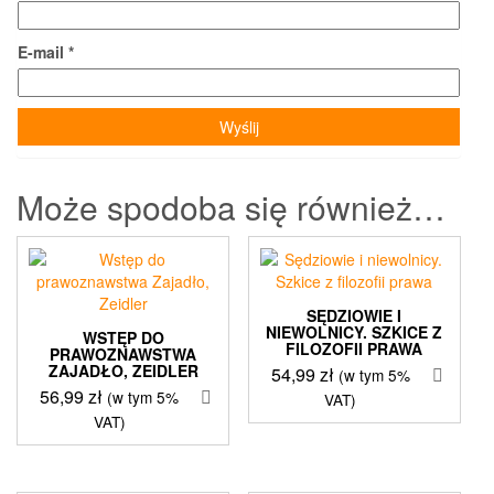
E-mail
*
Może spodoba się również…
SĘDZIOWIE I
NIEWOLNICY. SZKICE Z
WSTĘP DO
FILOZOFII PRAWA
PRAWOZNAWSTWA
ZAJADŁO, ZEIDLER
54,99
zł
(w tym 5%
56,99
zł
(w tym 5%
VAT)
VAT)