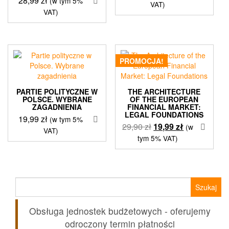
28,99
zł
(w tym 5%
VAT)
VAT)
PROMOCJA!
PARTIE POLITYCZNE W
THE ARCHITECTURE
POLSCE. WYBRANE
OF THE EUROPEAN
ZAGADNIENIA
FINANCIAL MARKET:
LEGAL FOUNDATIONS
19,99
zł
(w tym 5%
Pierwotna
Aktualna
29,90
zł
19,99
zł
(w
VAT)
cena
cena
tym 5% VAT)
wynosiła:
wynosi:
29,90 zł.
19,99 zł.
Szukaj:
Obsługa jednostek budżetowych - oferujemy
odroczony termin płatności