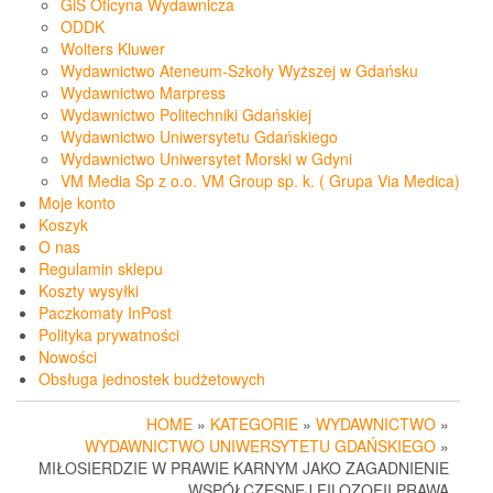
GiS Oficyna Wydawnicza
ODDK
Wolters Kluwer
Wydawnictwo Ateneum-Szkoły Wyższej w Gdańsku
Wydawnictwo Marpress
Wydawnictwo Politechniki Gdańskiej
Wydawnictwo Uniwersytetu Gdańskiego
Wydawnictwo Uniwersytet Morski w Gdyni
VM Media Sp z o.o. VM Group sp. k. ( Grupa Via Medica)
Moje konto
Koszyk
O nas
Regulamin sklepu
Koszty wysyłki
Paczkomaty InPost
Polityka prywatności
Nowości
Obsługa jednostek budżetowych
HOME
»
KATEGORIE
»
WYDAWNICTWO
»
WYDAWNICTWO UNIWERSYTETU GDAŃSKIEGO
»
MIŁOSIERDZIE W PRAWIE KARNYM JAKO ZAGADNIENIE
WSPÓŁCZESNEJ FILOZOFII PRAWA