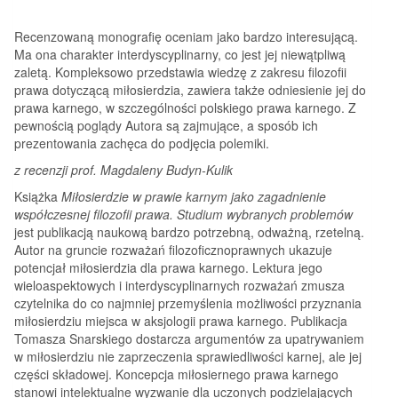
Recenzowaną monografię oceniam jako bardzo interesującą.
Ma ona charakter interdyscyplinarny, co jest jej niewątpliwą
zaletą. Kompleksowo przedstawia wiedzę z zakresu filozofii
prawa dotyczącą miłosierdzia, zawiera także odniesienie jej do
prawa karnego, w szczególności polskiego prawa karnego. Z
pewnością poglądy Autora są zajmujące, a sposób ich
prezentowania zachęca do podjęcia polemiki.
z recenzji prof. Magdaleny Budyn-Kulik
Książka
Miłosierdzie w prawie karnym jako zagadnienie
współczesnej filozofii prawa. Studium wybranych problemów
jest publikacją naukową bardzo potrzebną, odważną, rzetelną.
Autor na gruncie rozważań filozoficznoprawnych ukazuje
potencjał miłosierdzia dla prawa karnego. Lektura jego
wieloaspektowych i interdyscyplinarnych rozważań zmusza
czytelnika do co najmniej przemyślenia możliwości przyznania
miłosierdziu miejsca w aksjologii prawa karnego. Publikacja
Tomasza Snarskiego dostarcza argumentów za upatrywaniem
w miłosierdziu nie zaprzeczenia sprawiedliwości karnej, ale jej
części składowej. Koncepcja miłosiernego prawa karnego
stanowi intelektualne wyzwanie dla uczonych podzielających