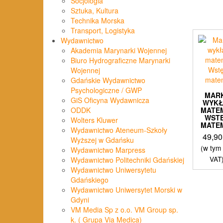
Socjologia
Sztuka, Kultura
Technika Morska
Transport, Logistyka
Wydawnictwo
Akademia Marynarki Wojennej
Biuro Hydrograficzne Marynarki
Wojennej
Gdańskie Wydawnictwo
Psychologiczne / GWP
MAR
GiS Oficyna Wydawnicza
WYKŁ
MATE
ODDK
WST
Wolters Kluwer
MATE
Wydawnictwo Ateneum-Szkoły
49,9
Wyższej w Gdańsku
(w tym
Wydawnictwo Marpress
VAT
Wydawnictwo Politechniki Gdańskiej
Wydawnictwo Uniwersytetu
Gdańskiego
Wydawnictwo Uniwersytet Morski w
Gdyni
VM Media Sp z o.o. VM Group sp.
k. ( Grupa Via Medica)