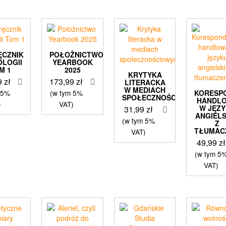
ĘCZNIK
POŁOŻNICTWO
OLOGII
YEARBOOK
M 1
2025
KRYTYKA
9
zł
173,99
zł
LITERACKA
W MEDIACH
 5%
(w tym 5%
KORESP
SPOŁECZNOŚCIOWYCH
HANDL
)
VAT)
W JĘZ
31,99
zł
ANGIEL
(w tym 5%
Z
TŁUMAC
VAT)
49,99
zł
(w tym 5
VAT)