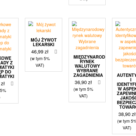
MÓJ ŻYWOT
LEKARSKI
46,99
zł
MIĘDZYNARODOWY
KOWE
(w tym 5%
RYNEK
ADY Z
VAT)
WALUTOWY
MATYKI
WYBRANE
ĘP DO
ZAGADNIENIA
AUTENT
MATYKI
I
36,90
zł
0
zł
IDENTY
W ASPEK
(w tym 5%
 5%
ZAPEWNI
VAT)
)
JAKOŚC
BEZPIE
TOWAR
38,90
zł
(w tym 5
VAT)