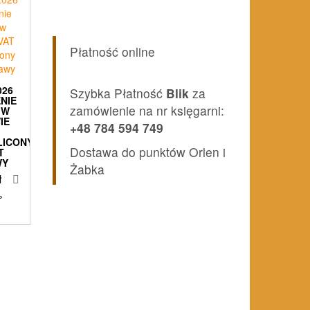
Płatność online
026
Szybka Płatność
Blik
za
NIE
zamówienie na nr księgarni:
 W
IE
+48 784 594 749
LICONY
Dostawa do punktów Orlen i
T
WY
Żabka
ł
%