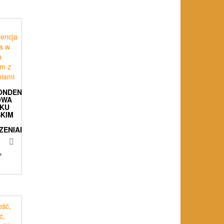
ONDENCJA
OWA
YKU
SKIM
ZENIAMI
%