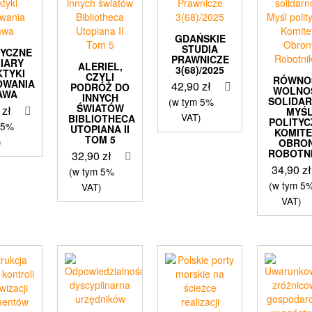
GDAŃSKIE
STUDIA
TYCZNE
PRAWNICZE
IARY
ALERIEL,
3(68)/2025
KTYKI
CZYLI
RÓWNO
OWANIA
42,90
zł
PODRÓŻ DO
WOLNO
AWA
INNYCH
SOLIDA
(w tym 5%
ŚWIATÓW
9
zł
MYŚ
VAT)
BIBLIOTHECA
POLITY
 5%
UTOPIANA II
KOMIT
TOM 5
)
OBRO
ROBOTN
32,90
zł
34,90
zł
(w tym 5%
(w tym 5
VAT)
VAT)