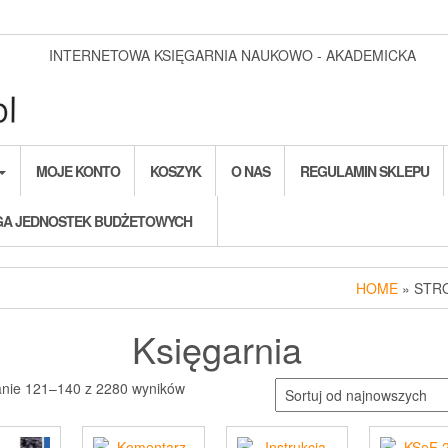
INTERNETOWA KSIĘGARNIA NAUKOWO - AKADEMICKA
MOJE KONTO
KOSZYK
O NAS
REGULAMIN SKLEPU
A JEDNOSTEK BUDŻETOWYCH
HOME
» STR
Księgarnia
Posortowane
anie 121–140 z 2280 wyników
według
najnowszych