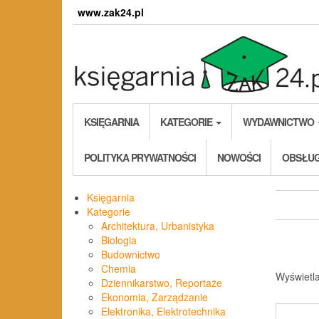
Skip
www.zak24.pl
to
the
content
KSIĘGARNIA
KATEGORIE
WYDAWNICTWO
POLITYKA PRYWATNOŚCI
NOWOŚCI
OBSŁUG
Księgarnia
Kategorie
Architektura, Urbanistyka
Biologia
Budownictwo
Chemia
Wyświetl
Dziennikarstwo, Reportaże
Ekonomia, Zarządzanie
Elektronika, Elektrotechnika