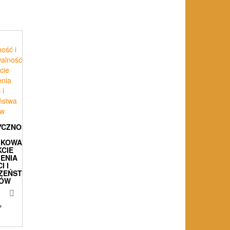
YCZNOŚĆ
FIKOWALNOŚĆ
CIE
ENIA
I I
CZEŃSTWA
ÓW
%