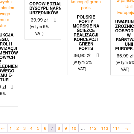
ODPOWIEDZIALNOŚĆ
DYSCYPLINARNA
URZĘDNIKÓW
POLSKIE
39,99
zł
PORTY
UWARUN
MORSKIE NA
ZRÓŻNI
(w tym 5%
ŚCIEŻCE
GOSPOD
VAT)
RUKCJA
REALIZACJI
W
EGU,
KONCEPCJI
PAŃSTW
ROLI I
GREEN
UNII
WIZACJI
PORTS
EUROPEJ
MENTÓW
36,90
zł
66,99
zł
GOWYCH
Z
(w tym 5%
(w tym 5
LĘDNIENIEM
VAT)
VAT)
OWEGO
EMU E-
KTUR
9
zł
 5%
)
←
1
2
3
4
5
6
7
8
9
10
…
112
113
114
→