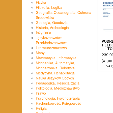
Fizyka
Filozofia, Logika
Geografia, Oceanografia, Ochrona
Środowiska
Geologia, Geodezja
Historia, Archeologia
Inżynieria
Językoznawstwo,
PODR
Przekładoznawstwo
FLEB
Literaturoznawstwo
TO
Mapy
239,9
Matematyka, Informatyka
(w tym
Mechanika, Automatyka,
VAT
Mechatronika, Robotyka
Medycyna, Rehabilitacja
Nauka Języków Obcych
Pedagogika, Resocjalizacja
Politologia, Medioznawstwo
Prawo
Psychologia, Psychoterapia
Rachunkowość, Księgowość
Religia