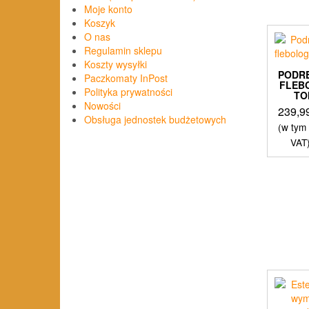
Moje konto
Koszyk
O nas
Regulamin sklepu
Koszty wysyłki
PODR
Paczkomaty InPost
FLEB
Polityka prywatności
TO
Nowości
239,9
Obsługa jednostek budżetowych
(w tym
VAT