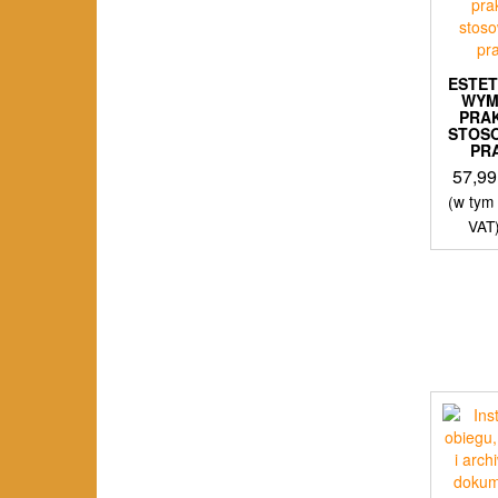
ESTE
WYM
PRA
STOS
PR
57,9
(w tym
VAT