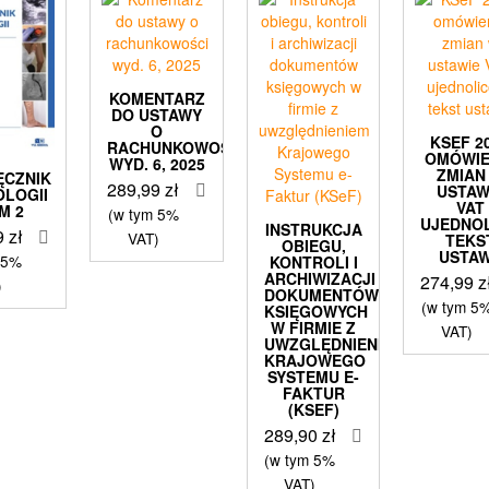
KOMENTARZ
DO USTAWY
O
KSEF 2
RACHUNKOWOŚCI
OMÓWIE
WYD. 6, 2025
ZMIAN
ĘCZNIK
289,99
zł
USTAW
OLOGII
VAT
M 2
(w tym 5%
UJEDNO
INSTRUKCJA
9
zł
VAT)
TEKS
OBIEGU,
USTA
 5%
KONTROLI I
ARCHIWIZACJI
274,99
z
)
DOKUMENTÓW
(w tym 5
KSIĘGOWYCH
W FIRMIE Z
VAT)
UWZGLĘDNIENIEM
KRAJOWEGO
SYSTEMU E-
FAKTUR
(KSEF)
289,90
zł
(w tym 5%
VAT)