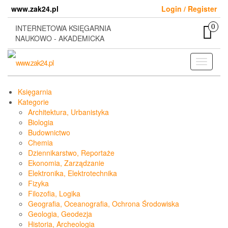
Skip
www.zak24.pl
Login / Register
to
the
0
INTERNETOWA KSIĘGARNIA
content
NAUKOWO - AKADEMICKA
Toggle
navigati
Księgarnia
Kategorie
Architektura, Urbanistyka
Biologia
Budownictwo
Chemia
Dziennikarstwo, Reportaże
Ekonomia, Zarządzanie
Elektronika, Elektrotechnika
Fizyka
Filozofia, Logika
Geografia, Oceanografia, Ochrona Środowiska
Geologia, Geodezja
Historia, Archeologia