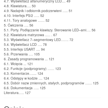
4.7.
Wyświetlacz alfanumeryczny LCD
..
..
49
4.8.
Klawiatura
…
.
50
4.9.
Nadajnik i odbiornik podczerwieni
….
.
51
4.10. Interfejs PS/2
.
….
52
4.11.
Tory analogowe
…
…
52
5.
Ćwiczenia
…
.
56
5.1. Porty. Podłączanie klawiszy. Sterowanie
LED
–
ami
….
56
5.2. Klawiatura matrycowa
..
…
.
67
5.3. Wyświetlacz 7
–
segmentowy LED
…
….
72
5.4. Wyświetlacz LCD
…
.
78
5.5. Interfejs USART
..
..
94
5.6. Przerwania
.
…
105
6.
Zasady programowania
..
.
121
6.1.
Wcięcia
..
.
121
6.2.
Funkcje (podprogramy)
…
…
123
6.3.
Komentarze
…..
..
124
6.
4.
Odstępy w kodzie
..
..
124
6.5.
Dobór nazw zmiennych, stałych, podprogramów
……
125
6.6.
Dokumentacja
…
..
125
Literatura
.
….
127