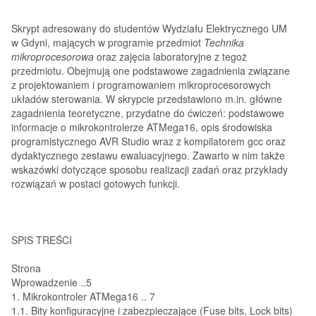
Skrypt adresowany do studentów Wydziału Elektrycznego UM
w Gdyni, mających w programie przedmiot
Technika
mikroprocesorowa
oraz zajęcia laboratoryjne z tegoż
przedmiotu. Obejmują one podstawowe zagadnienia związane
z projektowaniem i programowaniem mikroprocesorowych
układów sterowania. W skrypcie przedstawiono m.in. główne
zagadnienia teoretyczne, przydatne do ćwiczeń: podstawowe
informacje o mikrokontrolerze ATMega16, opis środowiska
programistycznego AVR Studio wraz z kompilatorem gcc oraz
dydaktycznego zestawu ewaluacyjnego. Zawarto w nim także
wskazówki dotyczące sposobu realizacji zadań oraz przykłady
rozwiązań w postaci gotowych funkcji.
SPIS TREŚCI
Strona
Wprowadzenie
..
5
1.
Mikrokontroler ATMega16
.
.
7
1.1.
Bity konfiguracyjne i zabezpieczające (
Fuse bits, Lock bits
)