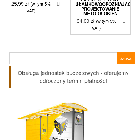
25,99
zł
(w tym 5%
UŁAMKOWOOPÓŹNIAJĄCE.
PROJEKTOWANIE
VAT)
METODĄ OKIEN
34,00
zł
(w tym 5%
VAT)
Szukaj:
Obsługa jednostek budżetowych - oferujemy
odroczony termin płatności