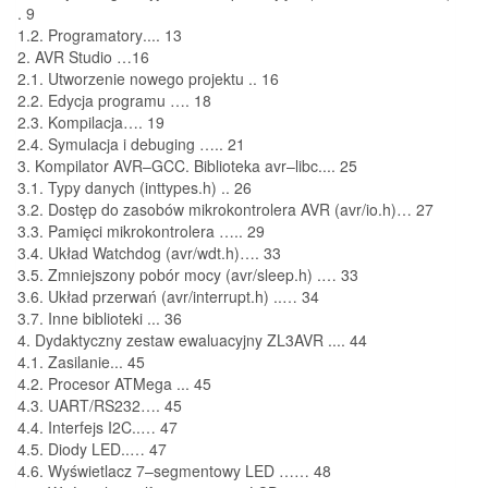
.
9
1.2.
Programatory
..
..
13
2.
AVR Studio
…
16
2.1.
Utworzenie nowego projektu
.
.
16
2.2.
Edycja programu
….
18
2.3.
Kompilacja
…
.
1
9
2.4.
Symulacja i debuging
…
..
21
3
.
Kompilator AVR
–
GCC. Biblioteka avr
–
libc
..
..
25
3.1.
Typy danych (inttypes.h)
..
26
3.2.
Dostęp do zasobów mikrokontrolera AVR (avr/io.h)
…
27
3.3.
Pamięci mikrokontrolera
…
..
29
3.4.
Układ
Watchdog
(avr/wdt.h)
…
.
33
3.5.
Zmniejszon
y pobór mocy (avr/sleep.h)
.
…
33
3.6.
Układ przerwań (avr/interrupt.h)
..
…
34
3.7.
Inne biblioteki
..
.
36
4.
Dydaktyczny zestaw ewaluacyjny ZL3AVR
..
..
44
4.1.
Zasilanie
.
..
45
4.2.
Procesor ATMega
..
.
45
4.3.
UART/RS232
…
.
45
4.4.
Interfejs I
2
C
..
…
47
4.5.
Diody LED
..
…
4
7
4.6.
Wyświetlacz 7
–
segmentowy LED
…
…
48