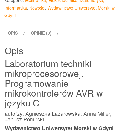
Kategorie:
Elektronika, Elektrotechnika
,
Matematyka,
mikroprocesorowej
Informatyka
,
Nowości
,
Wydawnictwo Uniwersytet Morski w
Programowanie
Gdyni
mikrokontrolerów
AVR
OPIS
OPINIE (0)
Opis
Laboratorium techniki
mikroprocesorowej.
Programowanie
mikrokontrolerów AVR w
języku C
autorzy: Agnieszka Lazarowska, Anna Miller,
Janusz Pomirski
Wydawnictwo Uniwersytet Morski w Gdyni