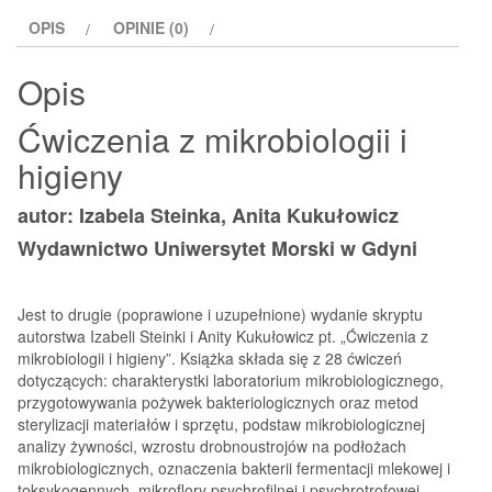
higieny
OPIS
OPINIE (0)
Opis
Ćwiczenia z mikrobiologii i
higieny
autor: Izabela Steinka, Anita Kukułowicz
Wydawnictwo Uniwersytet Morski w Gdyni
Jest to drugie (poprawione i uzupełnione) wydanie skryptu
autorstwa Izabeli Steinki i Anity Kukułowicz pt. „Ćwiczenia z
mikrobiologii i higieny”. Książka składa się z 28 ćwiczeń
dotyczących: charakterystki laboratorium mikrobiologicz­nego,
przygotowywania pożywek bakteriologicznych oraz metod
sterylizacji materiałów i sprzętu, podstaw mikrobiologicznej
analizy żywności, wzrostu drobnoustrojów na podłożach
mikrobiologicznych, oznaczenia bakterii fermentacji mlekowej i
toksyko­gennych, mikroflory psychrofilnej i psychrotrofowej,