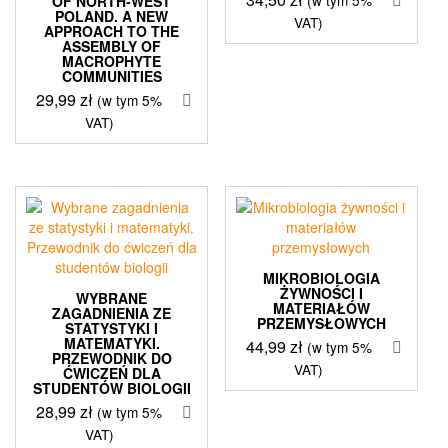
OF NORTH-WEST
POLAND. A NEW
VAT)
APPROACH TO THE
ASSEMBLY OF
MACROPHYTE
COMMUNITIES
29,99
zł
(w tym 5%
VAT)
MIKROBIOLOGIA
ŻYWNOŚCI I
WYBRANE
MATERIAŁÓW
ZAGADNIENIA ZE
PRZEMYSŁOWYCH
STATYSTYKI I
MATEMATYKI.
44,99
zł
(w tym 5%
PRZEWODNIK DO
VAT)
ĆWICZEŃ DLA
STUDENTÓW BIOLOGII
28,99
zł
(w tym 5%
VAT)