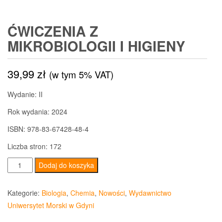
ĆWICZENIA Z
MIKROBIOLOGII I HIGIENY
39,99
zł
(w tym 5% VAT)
Wydanie: II
Rok wydania: 2024
ISBN: 978-83-67428-48-4
Liczba stron: 172
ilość
Dodaj do koszyka
Ćwiczenia
z
Kategorie:
Biologia
,
Chemia
,
Nowości
,
Wydawnictwo
mikrobiologii
Uniwersytet Morski w Gdyni
i