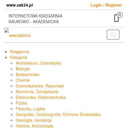
Skip
www.zak24.pl
Login / Register
to
the
0
INTERNETOWA KSIĘGARNIA
content
NAUKOWO - AKADEMICKA
Toggle
navigati
Księgarnia
Kategorie
Architektura, Urbanistyka
Biologia
Budownictwo
Chemia
Dziennikarstwo, Reportaże
Ekonomia, Zarządzanie
Elektronika, Elektrotechnika
Fizyka
Filozofia, Logika
Geografia, Oceanografia, Ochrona Środowiska
Geologia, Geodezja
Historia, Archeologia