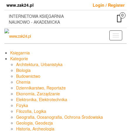
Skip
www.zak24.pl
Login / Register
to
the
0
INTERNETOWA KSIĘGARNIA
content
NAUKOWO - AKADEMICKA
Toggle
navigati
Księgarnia
Kategorie
Architektura, Urbanistyka
Biologia
Budownictwo
Chemia
Dziennikarstwo, Reportaże
Ekonomia, Zarządzanie
Elektronika, Elektrotechnika
Fizyka
Filozofia, Logika
Geografia, Oceanografia, Ochrona Środowiska
Geologia, Geodezja
Historia, Archeologia