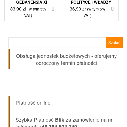
GEDANENSIA XI
POLITYCE I WŁADZY
33,90
zł
36,90
zł
(w tym 5%
(w tym 5%
VAT)
VAT)
Szukaj:
Obsługa jednostek budżetowych - oferujemy
odroczony termin płatności
Płatność online
Szybka Płatność
Blik
za zamówienie na nr
księgarni:
+48 784 594 749