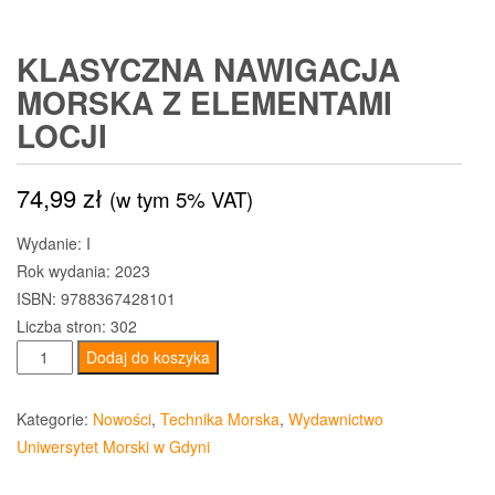
KLASYCZNA NAWIGACJA
MORSKA Z ELEMENTAMI
LOCJI
74,99
zł
(w tym 5% VAT)
Wydanie: I
Rok wydania: 2023
ISBN: 9788367428101
Liczba stron: 302
ilość
Dodaj do koszyka
Klasyczna
nawigacja
Kategorie:
Nowości
,
Technika Morska
,
Wydawnictwo
morska
Uniwersytet Morski w Gdyni
z
elementami