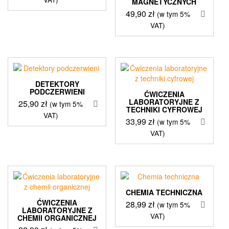
MAGNETYCZNYCH
49,90
zł
(w tym 5%
VAT)
DETEKTORY
PODCZERWIENI
ĆWICZENIA
LABORATORYJNE Z
25,90
zł
(w tym 5%
TECHNIKI CYFROWEJ
VAT)
33,99
zł
(w tym 5%
VAT)
CHEMIA TECHNICZNA
ĆWICZENIA
28,99
zł
(w tym 5%
LABORATORYJNE Z
VAT)
CHEMII ORGANICZNEJ