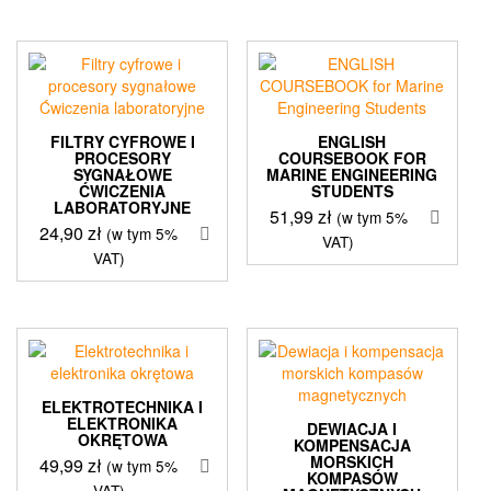
FILTRY CYFROWE I
ENGLISH
PROCESORY
COURSEBOOK FOR
SYGNAŁOWE
MARINE ENGINEERING
ĆWICZENIA
STUDENTS
LABORATORYJNE
51,99
zł
(w tym 5%
24,90
zł
(w tym 5%
VAT)
VAT)
ELEKTROTECHNIKA I
ELEKTRONIKA
DEWIACJA I
OKRĘTOWA
KOMPENSACJA
MORSKICH
49,99
zł
(w tym 5%
KOMPASÓW
VAT)