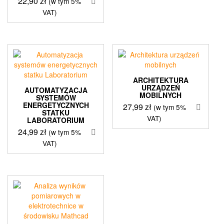
22,90
zł
(w tym 5%
VAT)
ARCHITEKTURA
URZĄDZEŃ
AUTOMATYZACJA
MOBILNYCH
SYSTEMÓW
ENERGETYCZNYCH
27,99
zł
(w tym 5%
STATKU
VAT)
LABORATORIUM
24,99
zł
(w tym 5%
VAT)