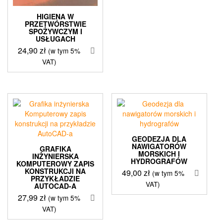
HIGIENA W
PRZETWÓRSTWIE
SPOŻYWCZYM I
USŁUGACH
24,90
zł
(w tym 5%
VAT)
GEODEZJA DLA
NAWIGATORÓW
GRAFIKA
MORSKICH I
INŻYNIERSKA
HYDROGRAFÓW
KOMPUTEROWY ZAPIS
KONSTRUKCJI NA
49,00
zł
(w tym 5%
PRZYKŁADZIE
VAT)
AUTOCAD-A
27,99
zł
(w tym 5%
VAT)