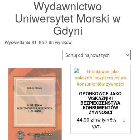
Wydawnictwo
Uniwersytet Morski w
Gdyni
Posortowane
Wyświetlanie 81–95 z 95 wyników
według
najnowszych
GRONKOWCE JAKO
WSKAŹNIKI
BEZPIECZEŃSTWA
KONSUMENTÓW
ŻYWNOŚCI
44,90
zł
(w tym 5%
VAT)