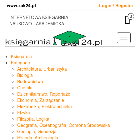
Skip
www.zak24.pl
Login / Register
to
the
0
INTERNETOWA KSIĘGARNIA
content
NAUKOWO - AKADEMICKA
Toggle
navigati
Księgarnia
Kategorie
Architektura, Urbanistyka
Biologia
Budownictwo
Chemia
Dziennikarstwo, Reportaże
Ekonomia, Zarządzanie
Elektronika, Elektrotechnika
Fizyka
Filozofia, Logika
Geografia, Oceanografia, Ochrona Środowiska
Geologia, Geodezja
Historia, Archeologia