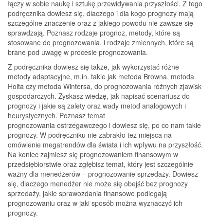
łączy w sobie naukę i sztukę przewidywania przyszłości. Z tego
podręcznika dowiesz się, dlaczego i dla kogo prognozy mają
szczególne znaczenie oraz z jakiego powodu nie zawsze się
sprawdzają. Poznasz rodzaje prognoz, metody, które są
stosowane do prognozowania, i rodzaje zmiennych, które są
brane pod uwagę w procesie prognozowania.
Z podręcznika dowiesz się także, jak wykorzystać różne
metody adaptacyjne, m.in. takie jak metoda Browna, metoda
Holta czy metoda Wintersa, do prognozowania różnych zjawisk
gospodarczych. Zyskasz wiedzę, jak napisać scenariusz do
prognozy i jakie są zalety oraz wady metod analogowych i
heurystycznych. Poznasz temat
prognozowania ostrzegawczego i dowiesz się, po co nam takie
prognozy. W podręczniku nie zabrakło też miejsca na
omówienie megatrendów dla świata i ich wpływu na przyszłość.
Na koniec zajmiesz się prognozowaniem finansowym w
przedsiębiorstwie oraz zgłębisz temat, który jest szczególnie
ważny dla menedżerów – prognozowanie sprzedaży. Dowiesz
się, dlaczego menedżer nie może się obejść bez prognozy
sprzedaży, jakie sprawozdania finansowe podlegają
prognozowaniu oraz w jaki sposób można wyznaczyć ich
prognozy.