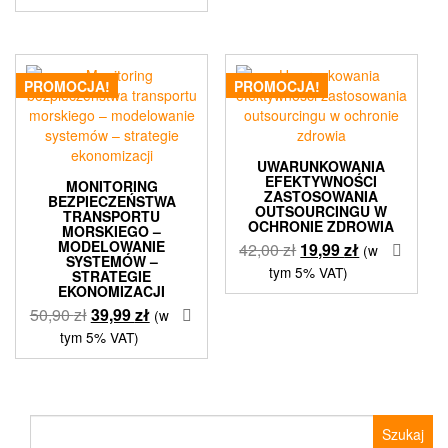
PROMOCJA!
PROMOCJA!
UWARUNKOWANIA
EFEKTYWNOŚCI
MONITORING
ZASTOSOWANIA
BEZPIECZEŃSTWA
OUTSOURCINGU W
TRANSPORTU
OCHRONIE ZDROWIA
MORSKIEGO –
MODELOWANIE
Pierwotna
Aktualna
42,00
zł
19,99
zł
(w
SYSTEMÓW –
cena
cena
tym 5% VAT)
STRATEGIE
EKONOMIZACJI
wynosiła:
wynosi:
Pierwotna
Aktualna
50,90
zł
39,99
zł
42,00 zł.
19,99 zł.
(w
cena
cena
tym 5% VAT)
wynosiła:
wynosi:
50,90 zł.
39,99 zł.
Szukaj: