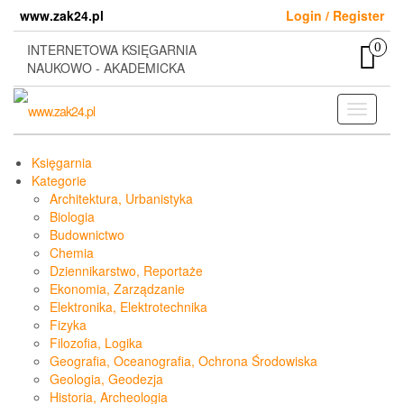
Skip
www.zak24.pl
Login / Register
to
the
0
INTERNETOWA KSIĘGARNIA
content
NAUKOWO - AKADEMICKA
Toggle
navigati
Księgarnia
Kategorie
Architektura, Urbanistyka
Biologia
Budownictwo
Chemia
Dziennikarstwo, Reportaże
Ekonomia, Zarządzanie
Elektronika, Elektrotechnika
Fizyka
Filozofia, Logika
Geografia, Oceanografia, Ochrona Środowiska
Geologia, Geodezja
Historia, Archeologia