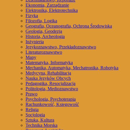
Ekonomia, Zarządzanie
Elektronika, Elektrotechnika
Fizyka
Filozofia, Logika
Geografia, Oceanografia, Ochrona Środowiska
Geologia, Geodezja
Historia, Archeologia
Inżynieria
Językoznawstwo, Przekładoznawstwo
Literaturoznawstwo
Mapy
Matematyka, Informatyka
Mechanika, Automatyka, Mechatronika, Robotyka
Medycyna, Rehabilitacja
Nauka Języków Obcych
Pedagogika, Resocjalizacja
Politologia, Medioznawstwo
Prawo
Psychologia, Psychoterapia
Rachunkowość, Księgowość
Religia
Socjologia
Sztuka, Kultura
Technika Morska