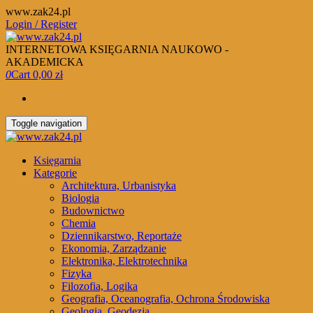
Skip
www.zak24.pl
to
Login / Register
the
content
INTERNETOWA KSIĘGARNIA NAUKOWO -
AKADEMICKA
0
Cart
0,00 zł
Toggle navigation
Księgarnia
Kategorie
Architektura, Urbanistyka
Biologia
Budownictwo
Chemia
Dziennikarstwo, Reportaże
Ekonomia, Zarządzanie
Elektronika, Elektrotechnika
Fizyka
Filozofia, Logika
Geografia, Oceanografia, Ochrona Środowiska
Geologia, Geodezja