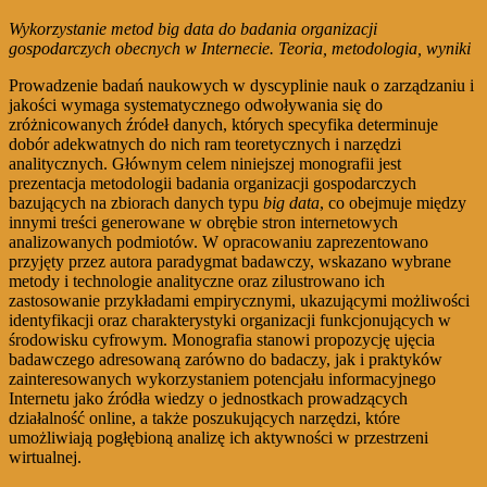
Wykorzystanie metod big data do badania organizacji
gospodarczych obecnych w Internecie. Teoria, metodologia, wyniki
Prowadzenie badań naukowych w dyscyplinie nauk o zarządzaniu i
jakości wymaga systematycznego odwoływania się do
zróżnicowanych źródeł danych, których specyfika determinuje
dobór adekwatnych do nich ram teoretycznych i narzędzi
analitycznych. Głównym celem niniejszej monografii jest
prezentacja metodologii badania organizacji gospodarczych
bazujących na zbiorach danych typu
big data
, co obejmuje między
innymi treści generowane w obrębie stron internetowych
analizowanych podmiotów. W opracowaniu zaprezentowano
przyjęty przez autora paradygmat badawczy, wskazano wybrane
metody i technologie analityczne oraz zilustrowano ich
zastosowanie przykładami empirycznymi, ukazującymi możliwości
identyfikacji oraz charakterystyki organizacji funkcjonujących w
środowisku cyfrowym. Monografia stanowi propozycję ujęcia
badawczego adresowaną zarówno do badaczy, jak i praktyków
zainteresowanych wykorzystaniem potencjału informacyjnego
Internetu jako źródła wiedzy o jednostkach prowadzących
działalność online, a także poszukujących narzędzi, które
umożliwiają pogłębioną analizę ich aktywności w przestrzeni
wirtualnej.