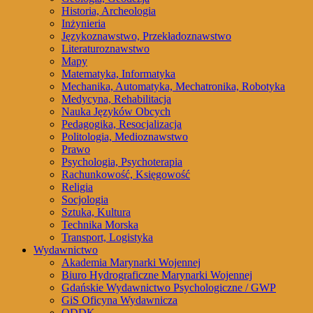
Historia, Archeologia
Inżynieria
Językoznawstwo, Przekładoznawstwo
Literaturoznawstwo
Mapy
Matematyka, Informatyka
Mechanika, Automatyka, Mechatronika, Robotyka
Medycyna, Rehabilitacja
Nauka Języków Obcych
Pedagogika, Resocjalizacja
Politologia, Medioznawstwo
Prawo
Psychologia, Psychoterapia
Rachunkowość, Księgowość
Religia
Socjologia
Sztuka, Kultura
Technika Morska
Transport, Logistyka
Wydawnictwo
Akademia Marynarki Wojennej
Biuro Hydrograficzne Marynarki Wojennej
Gdańskie Wydawnictwo Psychologiczne / GWP
GiS Oficyna Wydawnicza
ODDK