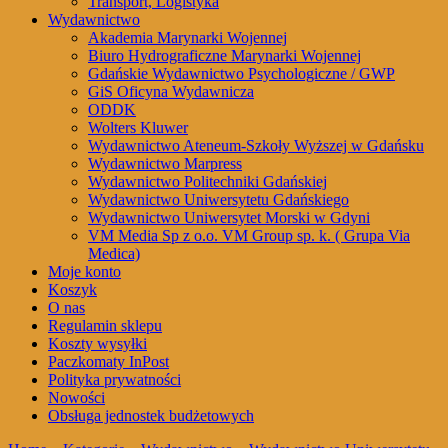
Transport, Logistyka
Wydawnictwo
Akademia Marynarki Wojennej
Biuro Hydrograficzne Marynarki Wojennej
Gdańskie Wydawnictwo Psychologiczne / GWP
GiS Oficyna Wydawnicza
ODDK
Wolters Kluwer
Wydawnictwo Ateneum-Szkoły Wyższej w Gdańsku
Wydawnictwo Marpress
Wydawnictwo Politechniki Gdańskiej
Wydawnictwo Uniwersytetu Gdańskiego
Wydawnictwo Uniwersytet Morski w Gdyni
VM Media Sp z o.o. VM Group sp. k. ( Grupa Via
Medica)
Moje konto
Koszyk
O nas
Regulamin sklepu
Koszty wysyłki
Paczkomaty InPost
Polityka prywatności
Nowości
Obsługa jednostek budżetowych