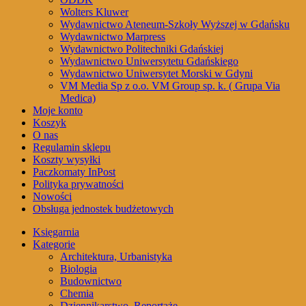
Wolters Kluwer
Wydawnictwo Ateneum-Szkoły Wyższej w Gdańsku
Wydawnictwo Marpress
Wydawnictwo Politechniki Gdańskiej
Wydawnictwo Uniwersytetu Gdańskiego
Wydawnictwo Uniwersytet Morski w Gdyni
VM Media Sp z o.o. VM Group sp. k. ( Grupa Via
Medica)
Moje konto
Koszyk
O nas
Regulamin sklepu
Koszty wysyłki
Paczkomaty InPost
Polityka prywatności
Nowości
Obsługa jednostek budżetowych
Księgarnia
Kategorie
Architektura, Urbanistyka
Biologia
Budownictwo
Chemia
Dziennikarstwo, Reportaże