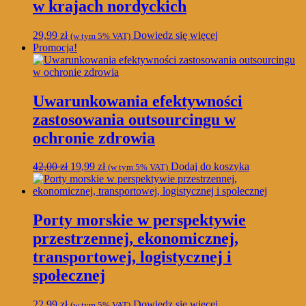
w krajach nordyckich
29,99
zł
Dowiedz się więcej
(w tym 5% VAT)
Promocja!
Uwarunkowania efektywności
zastosowania outsourcingu w
ochronie zdrowia
Pierwotna
Aktualna
42,00
zł
19,99
zł
Dodaj do koszyka
(w tym 5% VAT)
cena
cena
wynosiła:
wynosi:
42,00 zł.
19,99 zł.
Porty morskie w perspektywie
przestrzennej, ekonomicznej,
transportowej, logistycznej i
społecznej
22,99
zł
Dowiedz się więcej
(w tym 5% VAT)