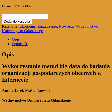
Format: 170 × 240 mm
ilość
Wykorzystanie
Dodaj do koszyka
metod
Kategorie:
Ekonomia, Zarządzanie
,
Nowości
,
Wydawnictwo
big
Uniwersytetu Gdańskiego
data
do
Opis
badania
Opinie (0)
organizacji
gospodarczych
Opis
obecnych
w
Wykorzystanie metod big data do badania
Internecie
organizacji gospodarczych obecnych w
Internecie
Autor: Jacek Maślankowski
Wydawnictwo Uniwersytetu Gdańskiego