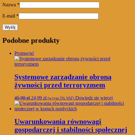
Nazwa
*
E-mail
*
Podobne produkty
Promocja!
Systemowe zarządzanie obroną
żywności przed terroryzmem
Pierwotna
Aktualna
45,90
zł
24,99
zł
Dowiedz się więcej
(w tym 5% VAT)
cena
cena
wynosiła:
wynosi:
45,90 zł.
24,99 zł.
Uwarunkowania równowagi
gospodarczej i stabilności społecznej