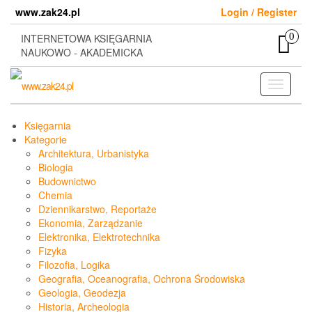
Skip
www.zak24.pl
Login / Register
to
the
0
INTERNETOWA KSIĘGARNIA
content
NAUKOWO - AKADEMICKA
Toggle
navigati
Księgarnia
Kategorie
Architektura, Urbanistyka
Biologia
Budownictwo
Chemia
Dziennikarstwo, Reportaże
Ekonomia, Zarządzanie
Elektronika, Elektrotechnika
Fizyka
Filozofia, Logika
Geografia, Oceanografia, Ochrona Środowiska
Geologia, Geodezja
Historia, Archeologia