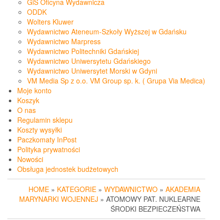
GiS Oficyna Wydawnicza
ODDK
Wolters Kluwer
Wydawnictwo Ateneum-Szkoły Wyższej w Gdańsku
Wydawnictwo Marpress
Wydawnictwo Politechniki Gdańskiej
Wydawnictwo Uniwersytetu Gdańskiego
Wydawnictwo Uniwersytet Morski w Gdyni
VM Media Sp z o.o. VM Group sp. k. ( Grupa Via Medica)
Moje konto
Koszyk
O nas
Regulamin sklepu
Koszty wysyłki
Paczkomaty InPost
Polityka prywatności
Nowości
Obsługa jednostek budżetowych
HOME
»
KATEGORIE
»
WYDAWNICTWO
»
AKADEMIA
MARYNARKI WOJENNEJ
» ATOMOWY PAT. NUKLEARNE
ŚRODKI BEZPIECZEŃSTWA