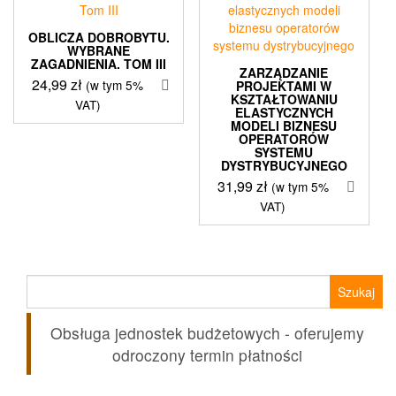
OBLICZA DOBROBYTU.
WYBRANE
ZAGADNIENIA. TOM III
ZARZĄDZANIE
24,99
zł
(w tym 5%
PROJEKTAMI W
KSZTAŁTOWANIU
VAT)
ELASTYCZNYCH
MODELI BIZNESU
OPERATORÓW
SYSTEMU
DYSTRYBUCYJNEGO
31,99
zł
(w tym 5%
VAT)
Szukaj:
Obsługa jednostek budżetowych - oferujemy
odroczony termin płatności