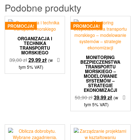
Podobne produkty
PROMOCJA!
PROMOCJA!
ORGANIZACJA I
TECHNIKA
TRANSPORTU
MORSKIEGO
MONITORING
Pierwotna
Aktualna
39,00
zł
29,99
zł
(w
BEZPIECZEŃSTWA
cena
cena
TRANSPORTU
tym 5% VAT)
MORSKIEGO –
wynosiła:
wynosi:
MODELOWANIE
39,00 zł.
29,99 zł.
SYSTEMÓW –
STRATEGIE
EKONOMIZACJI
Pierwotna
Aktualna
50,90
zł
39,99
zł
(w
cena
cena
tym 5% VAT)
wynosiła:
wynosi:
50,90 zł.
39,99 zł.