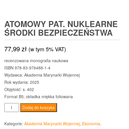
ATOMOWY PAT. NUKLEARNE
ŚRODKI BEZPIECZEŃSTWA
77,99
zł
(w tym 5% VAT)
recenzowana monografia naukowa
ISBN 978-83-976488-1-4
Wydawca: Akademia Marynarki Wojennej
Rok wydania: 2025
Objętość: s. 402
Format B5; okładka miękka foliowana
ilość
Dodaj do koszyka
Atomowy
pat.
Kategorie:
Akademia Marynarki Wojennej
,
Ekonomia,
Nuklearne