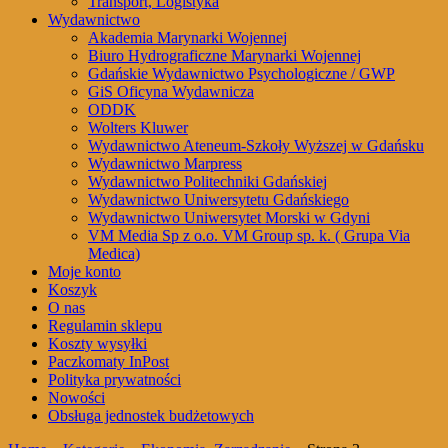
Transport, Logistyka
Wydawnictwo
Akademia Marynarki Wojennej
Biuro Hydrograficzne Marynarki Wojennej
Gdańskie Wydawnictwo Psychologiczne / GWP
GiS Oficyna Wydawnicza
ODDK
Wolters Kluwer
Wydawnictwo Ateneum-Szkoły Wyższej w Gdańsku
Wydawnictwo Marpress
Wydawnictwo Politechniki Gdańskiej
Wydawnictwo Uniwersytetu Gdańskiego
Wydawnictwo Uniwersytet Morski w Gdyni
VM Media Sp z o.o. VM Group sp. k. ( Grupa Via
Medica)
Moje konto
Koszyk
O nas
Regulamin sklepu
Koszty wysyłki
Paczkomaty InPost
Polityka prywatności
Nowości
Obsługa jednostek budżetowych