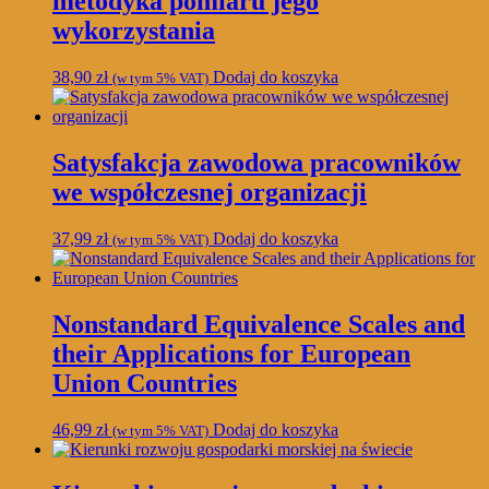
metodyka pomiaru jego
wykorzystania
38,90
zł
Dodaj do koszyka
(w tym 5% VAT)
Satysfakcja zawodowa pracowników
we współczesnej organizacji
37,99
zł
Dodaj do koszyka
(w tym 5% VAT)
Nonstandard Equivalence Scales and
their Applications for European
Union Countries
46,99
zł
Dodaj do koszyka
(w tym 5% VAT)