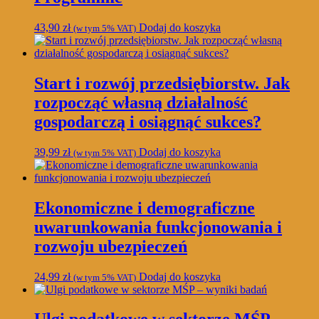
43,90
zł
Dodaj do koszyka
(w tym 5% VAT)
Start i rozwój przedsiębiorstw. Jak
rozpocząć własną działalność
gospodarczą i osiągnąć sukces?
39,99
zł
Dodaj do koszyka
(w tym 5% VAT)
Ekonomiczne i demograficzne
uwarunkowania funkcjonowania i
rozwoju ubezpieczeń
24,99
zł
Dodaj do koszyka
(w tym 5% VAT)