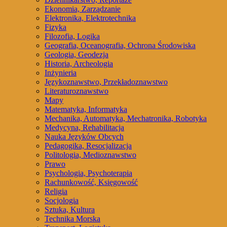
Ekonomia, Zarządzanie
Elektronika, Elektrotechnika
Fizyka
Filozofia, Logika
Geografia, Oceanografia, Ochrona Środowiska
Geologia, Geodezja
Historia, Archeologia
Inżynieria
Językoznawstwo, Przekładoznawstwo
Literaturoznawstwo
Mapy
Matematyka, Informatyka
Mechanika, Automatyka, Mechatronika, Robotyka
Medycyna, Rehabilitacja
Nauka Języków Obcych
Pedagogika, Resocjalizacja
Politologia, Medioznawstwo
Prawo
Psychologia, Psychoterapia
Rachunkowość, Księgowość
Religia
Socjologia
Sztuka, Kultura
Technika Morska