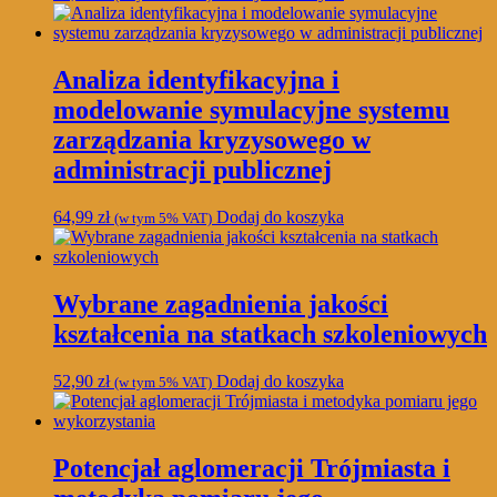
Analiza identyfikacyjna i
modelowanie symulacyjne systemu
zarządzania kryzysowego w
administracji publicznej
64,99
zł
Dodaj do koszyka
(w tym 5% VAT)
Wybrane zagadnienia jakości
kształcenia na statkach szkoleniowych
52,90
zł
Dodaj do koszyka
(w tym 5% VAT)
Potencjał aglomeracji Trójmiasta i