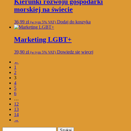
Kierunki rozwoju gospodarki
morskiej na świecie
36,99
zł
Dodaj do koszyka
(w tym 5% VAT)
Marketing LGBT+
39,90
zł
Dowiedz się więcej
(w tym 5% VAT)
←
1
2
3
4
5
6
…
12
13
14
→
Szukaj: