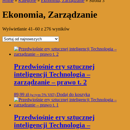
Home
»
Kategorie
»
Ekonomia, Zarządzanie
» Strona 3
Ekonomia, Zarządzanie
Posortowane
Wyświetlanie 41–60 z 276 wyników
według
najnowszych
Przedwiośnie ery sztucznej
inteligencji Technologia –
zarządzanie – prawo t. 2
89,99
zł
Dodaj do koszyka
(w tym 5% VAT)
Przedwiośnie ery sztucznej
inteligencji Technologia –