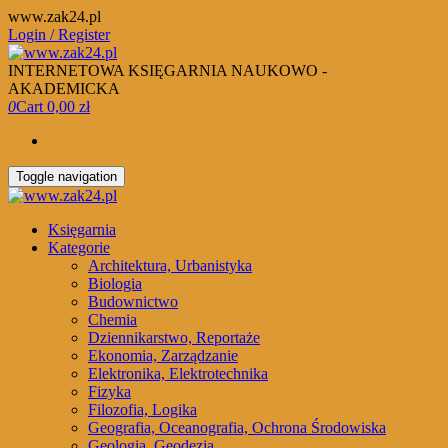
Skip
www.zak24.pl
to
Login / Register
the
content
INTERNETOWA KSIĘGARNIA NAUKOWO -
AKADEMICKA
0
Cart
0,00 zł
Toggle navigation
Księgarnia
Kategorie
Architektura, Urbanistyka
Biologia
Budownictwo
Chemia
Dziennikarstwo, Reportaże
Ekonomia, Zarządzanie
Elektronika, Elektrotechnika
Fizyka
Filozofia, Logika
Geografia, Oceanografia, Ochrona Środowiska
Geologia, Geodezja