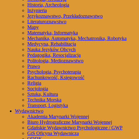
Historia, Archeologia
Inżynieria
Językoznawstwo, Przekładoznawstwo
Literaturoznawstwo
Mapy
Matematyka, Informatyka
Mechanika, Automatyka, Mechatronika, Robotyka
Medycyna, Rehabilitacja
Nauka Języków Obcych
Pedagogika, Resocjalizacja
Politologia, Medioznawstwo
Prawo
Psychologia, Psychoterapia
Rachunkowość, Księgowość
Religia
Socjologia
Sztuka, Kultura
Technika Morska
Transport, Logistyka
Wydawnictwo
Akademia Marynarki Wojennej
Biuro Hydrograficzne Marynarki Wojennej
Gdańskie Wydawnictwo Psychologiczne / GWP
GiS Oficyna Wydawnicza
ODDK