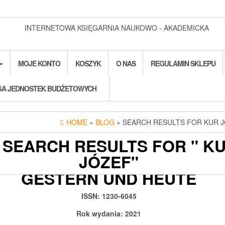
INTERNETOWA KSIĘGARNIA NAUKOWO - AKADEMICKA
MOJE KONTO
KOSZYK
O NAS
REGULAMIN SKLEPU
A JEDNOSTEK BUDŻETOWYCH
HOME
»
BLOG
» SEARCH RESULTS FOR KUR 
 SEARCH RESULTS FOR " K
JÓZEF"
TEXT- UND DISKURSWELTEN
GESTERN UND HEUTE
2021-11-04
ADMIN3992
0
ISSN: 1230-6045
Rok wydania: 2021