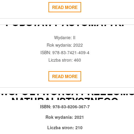
READ MORE
PODSTAWY AUTOMATYKI
2022-05-24
ADMIN3992
0
Wydanie: II
Rok wydania: 2022
ISBN: 978-83-7421-409-4
Liczba stron: 460
READ MORE
TONI SYGIETYŃSKI INICJAT
I WSPÓŁTWÓRCA PRZEŁOM
NATURALISTYCZNEGO
ISBN: 978-83-8206-367-7
2022-03-18
ADMIN3992
0
Rok wydania: 2021
Liczba stron: 210