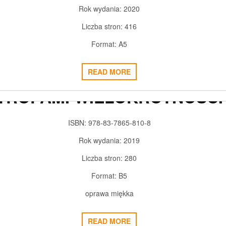
Rok wydania: 2020
Liczba stron: 416
Format: A5
READ MORE
TROPAMI WIELOKROTNOŚCI
2019-04-05
ADMIN3992
0
ISBN: 978-83-7865-810-8
Rok wydania: 2019
Liczba stron: 280
Format: B5
oprawa miękka
DUKACJA DOROSŁYCH WOB
READ MORE