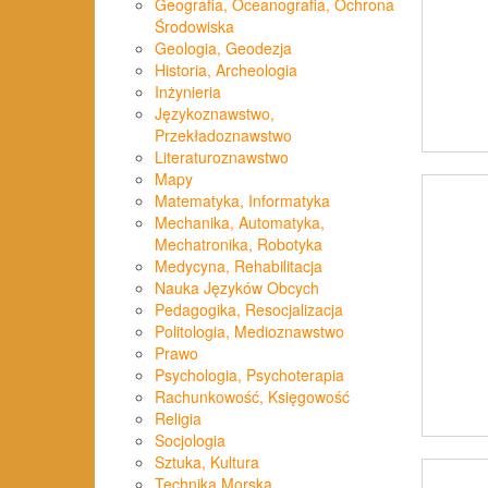
Geografia, Oceanografia, Ochrona
Środowiska
Geologia, Geodezja
Historia, Archeologia
Inżynieria
Językoznawstwo,
Przekładoznawstwo
Literaturoznawstwo
Mapy
Matematyka, Informatyka
Mechanika, Automatyka,
Mechatronika, Robotyka
Medycyna, Rehabilitacja
Nauka Języków Obcych
Pedagogika, Resocjalizacja
Politologia, Medioznawstwo
Prawo
Psychologia, Psychoterapia
Rachunkowość, Księgowość
Religia
Socjologia
Sztuka, Kultura
Technika Morska