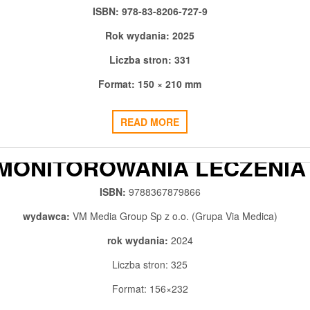
OBRONY ROBOTNIKÓW
ISBN: 978-83-8206-727-9
2025-09-09
ADMIN3992
0
Rok wydania: 2025
Liczba stron: 331
Format: 150 × 210 mm
DIAGNOSTYKA OBRAZOWA
READ MORE
CHORÓB REUMATYCZNYCH I
MONITOROWANIA LECZENIA
TOM 4
ISBN:
9788367879866
2024-04-22
ADMIN3992
0
wydawca:
VM Media Group Sp z o.o. (Grupa Via Medica)
rok wydania:
2024
Liczba stron: 325
Format: 156×232