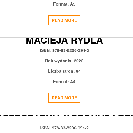
Format: A5
READ MORE
WORY POLSKIE W AKWAREL
MACIEJA RYDLA
2022-02-04
ADMIN3992
0
ISBN: 978-83-8206-394-3
Rok wydania: 2022
Liczba stron: 84
Format: A4
READ MORE
OLSZCZYZNA WCZORAJ I DZ
2021-02-10
ADMIN3992
0
ISBN: 978-83-8206-094-2