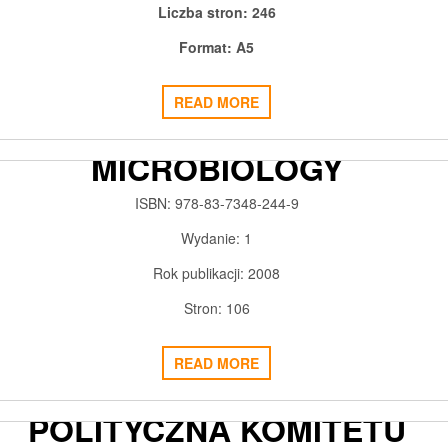
Liczba stron: 246
Format: A5
READ MORE
LABORATORY EXERCISES IN
MICROBIOLOGY
2018-02-28
ADMIN3992
0
ISBN: 978-83-7348-244-9
Wydanie: 1
Rok publikacji: 2008
Stron: 106
RÓWNOŚĆ, WOLNOŚĆ,
READ MORE
SOLIDARNOŚĆ MYŚL
POLITYCZNA KOMITETU