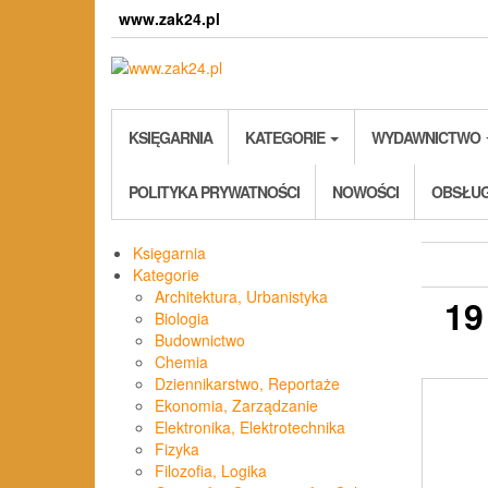
Skip
www.zak24.pl
to
the
content
KSIĘGARNIA
KATEGORIE
WYDAWNICTWO
POLITYKA PRYWATNOŚCI
NOWOŚCI
OBSŁUG
Księgarnia
Kategorie
Architektura, Urbanistyka
19
Biologia
Budownictwo
Chemia
Dziennikarstwo, Reportaże
Ekonomia, Zarządzanie
Elektronika, Elektrotechnika
Fizyka
Filozofia, Logika