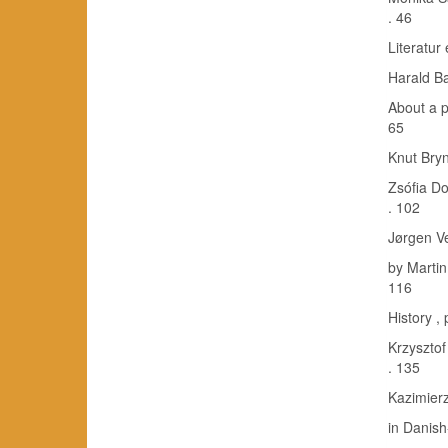
. 46
Literatur 
Harald Ba
About a pe
65
Knut Brynhi
Zsófia Do
. 102
Jørgen Ve
by Martin
116
History , 
Krzysztof
. 135
Kazimierz
in Danish-