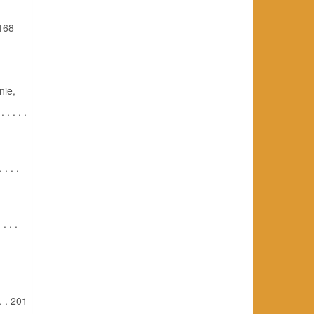
 168
nie,
. . . .
. . .
. . .
. . 201