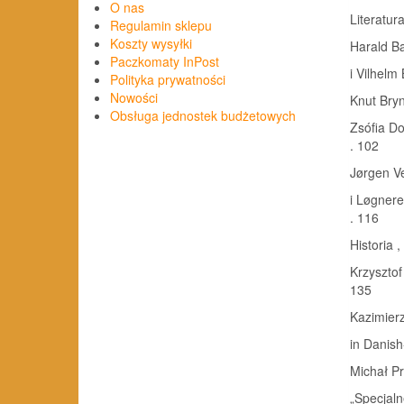
O nas
Literatura
Regulamin sklepu
Koszty wysyłki
Harald Ba
Paczkomaty InPost
i Vilhelm B
Polityka prywatności
Nowości
Knut Brynhi
Obsługa jednostek budżetowych
Zsófia Do
. 102
Jørgen Ve
i Løgnere
. 116
Historia 
Krzysztof
135
Kazimierz
in Danish-
Michał Pr
„Specjalne