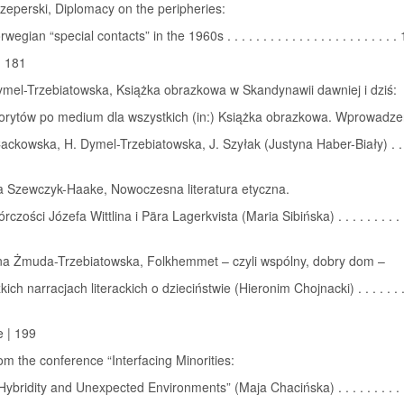
zeperski, Diplomacy on the peripheries:
egian “special contacts” in the 1960s . . . . . . . . . . . . . . . . . . . . . . . .
| 181
mel-Trzebiatowska, Książka obrazkowa w Skandynawii dawniej i dziś:
orytów po medium dla wszystkich (in:) Książka obrazkowa. Wprowadze
ackowska, H. Dymel-Trzebiatowska, J. Szyłak (Justyna Haber-Biały) . . . 
a Szewczyk-Haake, Nowoczesna literatura etyczna.
czości Józefa Wittlina i Pära Lagerkvista (Maria Sibińska) . . . . . . . . . . 
a Żmuda-Trzebiatowska, Folkhemmet – czyli wspólny, dobry dom –
ch narracjach literackich o dzieciństwie (Hieronim Chojnacki) . . . . . . . 
e | 199
om the conference “Interfacing Minorities:
Hybridity and Unexpected Environments” (Maja Chacińska) . . . . . . . . . 