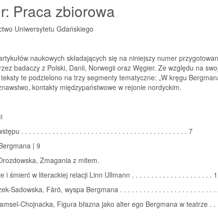
r: Praca zbiorowa
two Uniwersytetu Gdańskiego
 artykułów naukowych składających się na niniejszy numer przygotowa
rzez badaczy z Polski, Danii, Norwegii oraz Węgier. Ze względu na swo
 teksty te podzielono na trzy segmenty tematyczne: „W kręgu Bergman
oznawstwo, kontakty międzypaństwowe w rejonie nordyckim.
i
 . . . . . . . . . . . . . . . . . . . . . . . . . . . . . . . . . . . . . . . . . . . 7
Bergmana | 9
 Drozdowska, Zmagania z mitem.
i śmierć w literackiej relacji Linn Ullmann . . . . . . . . . . . . . . . . . . . . . 
-Sadowska, Fårö, wyspa Bergmana . . . . . . . . . . . . . . . . . . . . . . . . .
msel-Chojnacka, Figura błazna jako alter ego Bergmana w teatrze . . . . 