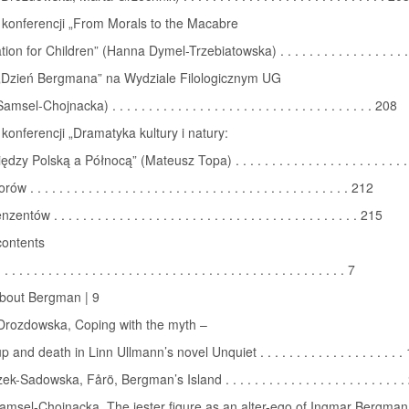
 konferencji „From Morals to the Macabre
tion for Children” (Hanna Dymel-Trzebiatowska) . . . . . . . . . . . . . . . . . 
„Dzień Bergmana” na Wydziale Filologicznym UG
el-Chojnacka) . . . . . . . . . . . . . . . . . . . . . . . . . . . . . . . . . . . . 208
 konferencji „Dramatyka kultury i natury:
dzy Polską a Północą” (Mateusz Topa) . . . . . . . . . . . . . . . . . . . . . . . 
. . . . . . . . . . . . . . . . . . . . . . . . . . . . . . . . . . . . . . . . . . . . 212
ntów . . . . . . . . . . . . . . . . . . . . . . . . . . . . . . . . . . . . . . . . . . 215
contents
. . . . . . . . . . . . . . . . . . . . . . . . . . . . . . . . . . . . . . . . . . . . . 7
bout Bergman | 9
 Drozdowska, Coping with the myth –
 and death in Linn Ullmann’s novel Unquiet . . . . . . . . . . . . . . . . . . . .
Sadowska, Fårö, Bergman’s Island . . . . . . . . . . . . . . . . . . . . . . . . .
msel-Chojnacka, The jester figure as an alter-ego of Ingmar Bergman . 