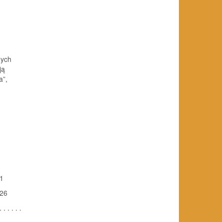
nych
ją
a”,
11
 26
. . . .