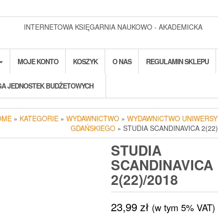
INTERNETOWA KSIĘGARNIA NAUKOWO - AKADEMICKA
MOJE KONTO
KOSZYK
O NAS
REGULAMIN SKLEPU
A JEDNOSTEK BUDŻETOWYCH
OME
»
KATEGORIE
»
WYDAWNICTWO
»
WYDAWNICTWO UNIWERSY
GDAŃSKIEGO
» STUDIA SCANDINAVICA 2(22)
STUDIA
SCANDINAVICA
2(22)/2018
23,99
zł
(w tym 5% VAT)