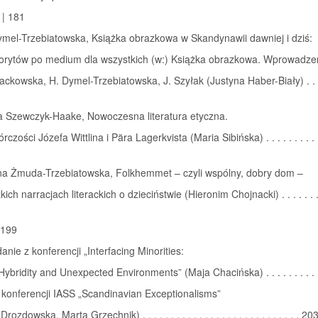
 | 181
mel-Trzebiatowska, Książka obrazkowa w Skandynawii dawniej i dziś:
orytów po medium dla wszystkich (w:) Książka obrazkowa. Wprowadze
ackowska, H. Dymel-Trzebiatowska, J. Szyłak (Justyna Haber-Biały) . . . .
a Szewczyk-Haake, Nowoczesna literatura etyczna.
czości Józefa Wittlina i Pära Lagerkvista (Maria Sibińska) . . . . . . . . . . 
a Żmuda-Trzebiatowska, Folkhemmet – czyli wspólny, dobry dom –
ch narracjach literackich o dzieciństwie (Hieronim Chojnacki) . . . . . . . 
 199
nie z konferencji „Interfacing Minorities:
Hybridity and Unexpected Environments” (Maja Chacińska) . . . . . . . . . 
 konferencji IASS „Scandinavian Exceptionalisms”
rozdowska, Marta Grzechnik) . . . . . . . . . . . . . . . . . . . . . . . . . . . . 20