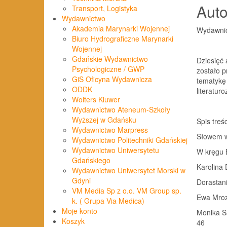
Auto
Transport, Logistyka
Wydawnictwo
Akademia Marynarki Wojennej
Wydawnic
Biuro Hydrograficzne Marynarki
Wojennej
Gdańskie Wydawnictwo
Dziesięć
Psychologiczne / GWP
zostało p
GiS Oficyna Wydawnicza
tematykę
ODDK
literatur
Wolters Kluwer
Wydawnictwo Ateneum-Szkoły
Wyższej w Gdańsku
Spis treśc
Wydawnictwo Marpress
Słowem wstępu
Wydawnictwo Politechniki Gdańskiej
Wydawnictwo Uniwersytetu
W kręgu 
Gdańskiego
Karolina
Wydawnictwo Uniwersytet Morski w
Gdyni
Dorastanie 
VM Media Sp z o.o. VM Group sp.
Ewa Mrozek
k. ( Grupa Via Medica)
Moje konto
Monika Sa
Koszyk
46