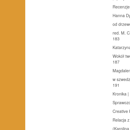
Recenzje
Hanna Dy
od drzew
red. M. C
183
Katarzyn
Wokół twór
187
Magdalen
w szwedzki
191
Kronika |
Sprawozda
Creative 
Relacja z
(Karolina D