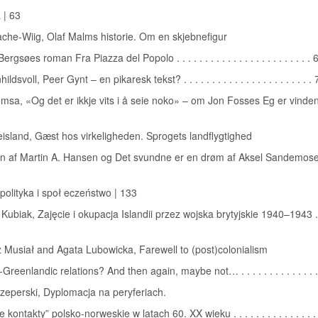
 | 63
che-Wiig, Olaf Malms historie. Om en skjebnefigur
ergsøes roman Fra Piazza del Popolo . . . . . . . . . . . . . . . . . . . . . . . . 
ldsvoll, Peer Gynt – en pikaresk tekst? . . . . . . . . . . . . . . . . . . . . . . .
msa, «Og det er ikkje vits i å seie noko» – om Jon Fosses Eg er vinden . 
island, Gæst hos virkeligheden. Sprogets landflygtighed
n af Martin A. Hansen og Det svundne er en drøm af Aksel Sandemose . 
, polityka i społ eczeństwo | 133
 Kubiak, Zajęcie i okupacja Islandii przez wojska brytyjskie 1940–1943 . . 
 Musiał and Agata Lubowicka, Farewell to (post)colonialism
Greenlandic relations? And then again, maybe not… . . . . . . . . . . . . . 
zeperski, Dyplomacja na peryferiach.
 kontakty” polsko-norweskie w latach 60. XX wieku . . . . . . . . . . . . . . .