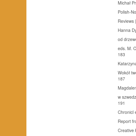
Michał Pr
Polish-Norw
Reviews 
Hanna Dy
od drzew
eds. M. C
183
Katarzyn
Wokół twór
187
Magdalen
w szwedzki
191
Chronicl 
Report fr
Creative 