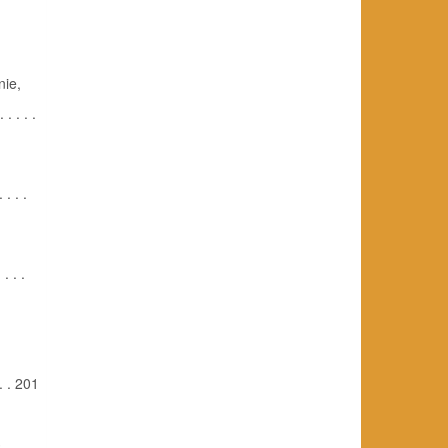
nie,
 . . .
. . .
. . .
. . 201
3