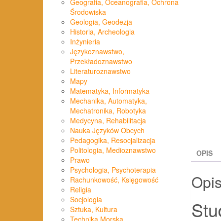
Geografia, Oceanografia, Ochrona
Środowiska
Geologia, Geodezja
Historia, Archeologia
Inżynieria
Językoznawstwo,
Przekładoznawstwo
Literaturoznawstwo
Mapy
Matematyka, Informatyka
Mechanika, Automatyka,
Mechatronika, Robotyka
Medycyna, Rehabilitacja
Nauka Języków Obcych
Pedagogika, Resocjalizacja
Politologia, Medioznawstwo
OPIS
Prawo
Psychologia, Psychoterapia
Opi
Rachunkowość, Księgowość
Religia
Socjologia
Stu
Sztuka, Kultura
Technika Morska