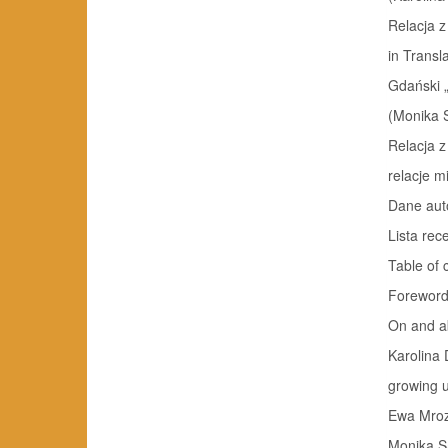
Relacja z
in Transla
Gdański 
(Monika Sams
Relacja z
relacje mię
Dane autorów 
Lista recenze
Table of 
Foreword . . 
On and a
Karolina
growing up
Ewa Mrozek-
Monika Sa