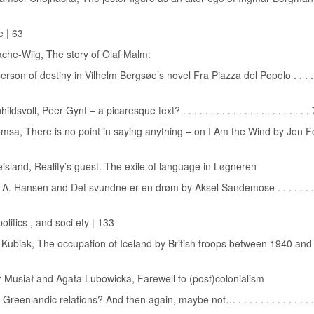
e | 63
che-Wiig, The story of Olaf Malm:
rson of destiny in Vilhelm Bergsøe’s novel Fra Piazza del Popolo . . . . . 
ldsvoll, Peer Gynt – a picaresque text? . . . . . . . . . . . . . . . . . . . . . . .
msa, There is no point in saying anything – on I Am the Wind by Jon Fo
island, Reality’s guest. The exile of language in Løgneren
 A. Hansen and Det svundne er en drøm by Aksel Sandemose . . . . . . . .
politics , and soci ety | 133
 Kubiak, The occupation of Iceland by British troops between 1940 and
 Musiał and Agata Lubowicka, Farewell to (post)colonialism
Greenlandic relations? And then again, maybe not… . . . . . . . . . . . . . 