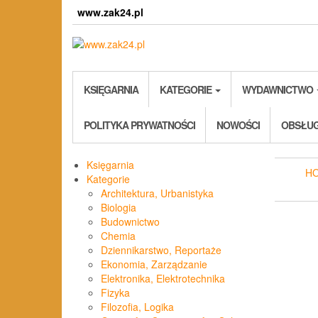
Skip
www.zak24.pl
to
the
content
KSIĘGARNIA
KATEGORIE
WYDAWNICTWO
POLITYKA PRYWATNOŚCI
NOWOŚCI
OBSŁUG
Księgarnia
H
Kategorie
Architektura, Urbanistyka
Biologia
Budownictwo
Chemia
Dziennikarstwo, Reportaże
Ekonomia, Zarządzanie
Elektronika, Elektrotechnika
Fizyka
Filozofia, Logika