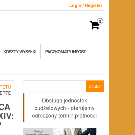
Login / Register
0
KOSZTY WYSYŁKI
PACZKOMATY INPOST
Szukaj:
TETU
CERTE
Obsługa jednostek
CA
budżetowych - oferujemy
IV:
odroczony termin płatności
?