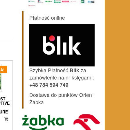
Płatność online
Szybka Płatność
Blik
za
A!
zamówienie na nr księgarni:
+48 784 594 749
Dostawa do punktów Orlen i
IST
Żabka
TIVE
TURE
Pierwotna
cena
Aktualna