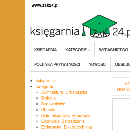
Skip
www.zak24.pl
to
the
content
KSIĘGARNIA
KATEGORIE
WYDAWNICTWO
POLITYKA PRYWATNOŚCI
NOWOŚCI
OBSŁUG
Księgarnia
H
Kategorie
GDAŃ
Architektura, Urbanistyka
Biologia
Budownictwo
Chemia
Dziennikarstwo, Reportaże
Ekonomia, Zarządzanie
Elektronika, Elektrotechnika