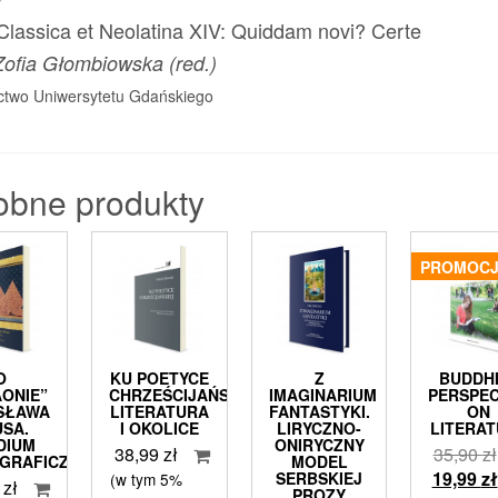
Classica et Neolatina XIV: Quiddam novi? Certe
Zofia Głombiowska (red.)
two Uniwersytetu Gdańskiego
obne produkty
PROMOCJ
O
KU POETYCE
Z
BUDDH
AONIE”
CHRZEŚCIJAŃSKIEJ,
IMAGINARIUM
PERSPEC
SŁAWA
LITERATURA
FANTASTYKI.
ON
USA.
I OKOLICE
LIRYCZNO-
LITERA
DIUM
ONIRYCZNY
38,99
zł
35,90
zł
GRAFICZNE
MODEL
19,99
zł
SERBSKIEJ
(w tym 5%
9
zł
PROZY