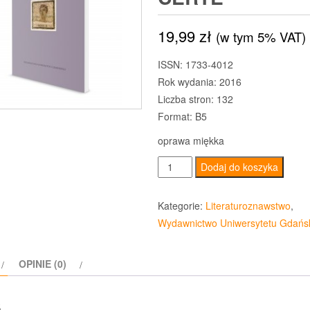
19,99
zł
(w tym 5% VAT)
ISSN: 1733-4012
Rok wydania: 2016
Liczba stron: 132
Format: B5
oprawa miękka
ilość
Dodaj do koszyka
Studia
Classica
Kategorie:
Literaturoznawstwo
,
et
Wydawnictwo Uniwersytetu Gdańs
Neolatina
XIV:
OPINIE (0)
Quiddam
novi?
s
Certe