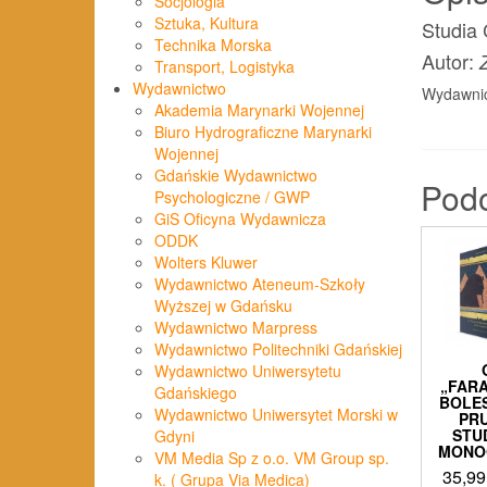
Socjologia
Sztuka, Kultura
Studia 
Technika Morska
Autor:
Transport, Logistyka
Wydawnictwo
Wydawnic
Akademia Marynarki Wojennej
Biuro Hydrograficzne Marynarki
Wojennej
Gdańskie Wydawnictwo
Pod
Psychologiczne / GWP
GiS Oficyna Wydawnicza
ODDK
Wolters Kluwer
Wydawnictwo Ateneum-Szkoły
Wyższej w Gdańsku
Wydawnictwo Marpress
Wydawnictwo Politechniki Gdańskiej
Wydawnictwo Uniwersytetu
„FAR
Gdańskiego
BOLE
Wydawnictwo Uniwersytet Morski w
PR
STU
Gdyni
MONO
VM Media Sp z o.o. VM Group sp.
35,9
k. ( Grupa Via Medica)