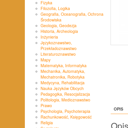
Fizyka
Filozofia, Logika
Geografia, Oceanografia, Ochrona
Środowiska
Geologia, Geodezja
Historia, Archeologia
Inżynieria
Językoznawstwo,
Przekładoznawstwo
Literaturoznawstwo
Mapy
Matematyka, Informatyka
Mechanika, Automatyka,
Mechatronika, Robotyka
Medycyna, Rehabilitacja
Nauka Języków Obcych
Pedagogika, Resocjalizacja
Politologia, Medioznawstwo
Prawo
OPIS
Psychologia, Psychoterapia
Rachunkowość, Księgowość
Opi
Religia