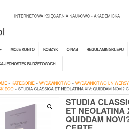
INTERNETOWA KSIĘGARNIA NAUKOWO - AKADEMICKA
MOJE KONTO
KOSZYK
O NAS
REGULAMIN SKLEPU
A JEDNOSTEK BUDŻETOWYCH
OME
»
KATEGORIE
»
WYDAWNICTWO
»
WYDAWNICTWO UNIWERSY
SKIEGO
» STUDIA CLASSICA ET NEOLATINA XIV: QUIDDAM NOVI? 
STUDIA CLASSI
ET NEOLATINA X
QUIDDAM NOVI
CERTE