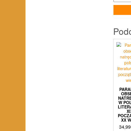
Pod
PARA
OBS
NATR
W PO
LITER
XI
POCZ
XX 
34,9