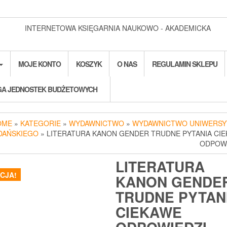
INTERNETOWA KSIĘGARNIA NAUKOWO - AKADEMICKA
MOJE KONTO
KOSZYK
O NAS
REGULAMIN SKLEPU
A JEDNOSTEK BUDŻETOWYCH
OME
»
KATEGORIE
»
WYDAWNICTWO
»
WYDAWNICTWO UNIWERSY
DAŃSKIEGO
» LITERATURA KANON GENDER TRUDNE PYTANIA CI
ODPOWI
LITERATURA
CJA!
KANON GENDE
TRUDNE PYTAN
CIEKAWE