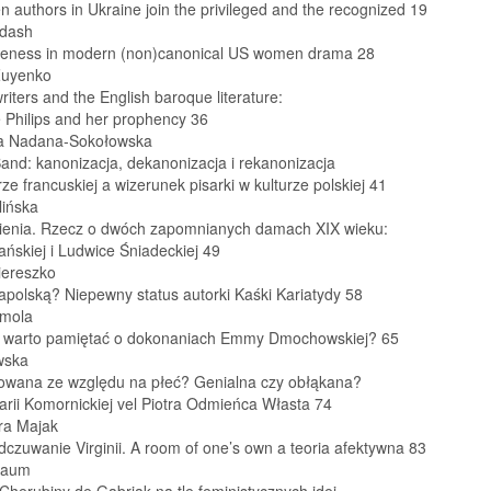
 authors in Ukraine join the privileged and the recognized 19
dash
eness in modern (non)canonical US women drama 28
Zuyenko
ters and the English baroque literature:
 Philips and her prophency 36
a Nadana-Sokołowska
nd: kanonizacja, dekanonizacja i rekanonizacja
urze francuskiej a wizerunek pisarki w kulturze polskiej 41
lińska
cienia. Rzecz o dwóch zapomnianych damach XIX wieku:
mańskiej i Ludwice Śniadeckiej 49
ereszko
apolską? Niepewny status autorki Kaśki Kariatydy 58
amola
 warto pamiętać o dokonaniach Emmy Dmochowskiej? 65
wska
owana ze względu na płeć? Genialna czy obłąkana?
arii Komornickiej vel Piotra Odmieńca Własta 74
ra Majak
czuwanie Virginii. A room of one’s own a teoria afektywna 83
Baum
Cherubiny de Gabriak na tle feministycznych idei