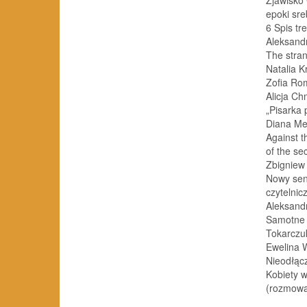
epoki sr
6 Spis tre
Aleksand
The stra
Natalia K
Zofia Ro
Alicja Ch
„Pisarka 
Diana Me
Against t
of the se
Zbigniew
Nowy sen
czytelnic
Aleksand
Samotne w
Tokarczu
Ewelina 
Nieodłąc
Kobiety w
(rozmowa