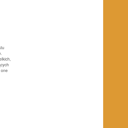
i
ktu
e.
lkich,
ących
ą one