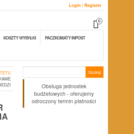
Login / Register
0
KOSZTY WYSYŁKI
PACZKOMATY INPOST
Szukaj:
TETU
EKAWE
EDZI
Obsługa jednostek
budżetowych - oferujemy
odroczony termin płatności
R
IA