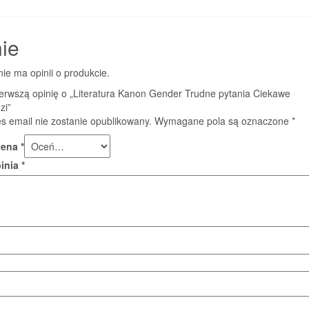
ie
nie ma opinii o produkcie.
ierwszą opinię o „Literatura Kanon Gender Trudne pytania Ciekawe
zi”
s email nie zostanie opublikowany.
Wymagane pola są oznaczone
*
cena
*
pinia
*