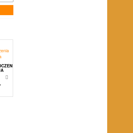
DCZENIA
JA
%