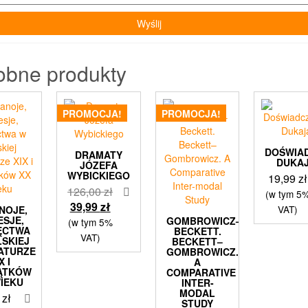
obne produkty
PROMOCJA!
PROMOCJA!
DOŚWIA
DRAMATY
DUKA
JÓZEFA
WYBICKIEGO
19,99
zł
Pierwotna
126,00
zł
(w tym 5
Aktualna
cena
39,99
zł
VAT)
NOJE,
ESJE,
cena
wynosiła:
GOMBROWICZ–
(w tym 5%
ĘCTWA
BECKETT.
wynosi:
126,00 zł.
VAT)
LSKIEJ
BECKETT–
39,99 zł.
ATURZE
GOMBROWICZ.
X I
A
ĄTKÓW
COMPARATIVE
WIEKU
INTER-
MODAL
9
zł
STUDY