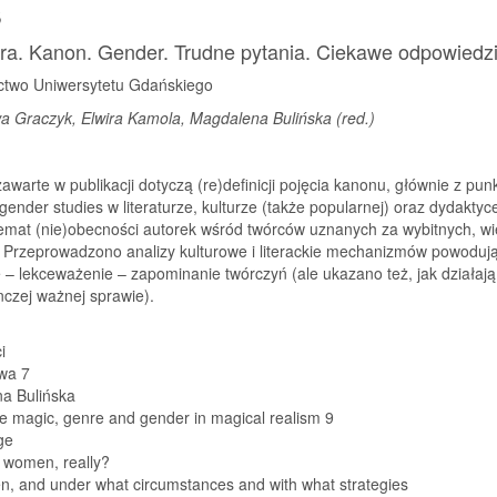
s
ura. Kanon. Gender. Trudne pytania. Ciekawe odpowiedz
two Uniwersytetu Gdańskiego
a Graczyk, Elwira Kamola, Magdalena Bulińska (red.)
zawarte w publikacji dotyczą (re)definicji pojęcia kanonu, głównie z pun
gender studies w literaturze, kulturze (także popularnej) oraz dydaktyc
emat (nie)obecności autorek wśród twórców uznanych za wybitnych, wie
 Przeprowadzono analizy kulturowe i literackie mechanizmów powoduj
 – lekceważenie – zapominanie twórczyń (ale ukazano też, jak działaj
czej ważnej sprawie).
i
wa 7
a Bulińska
e magic, genre and gender in magical realism 9
ge
 women, really?
n, and under what circumstances and with what strategies