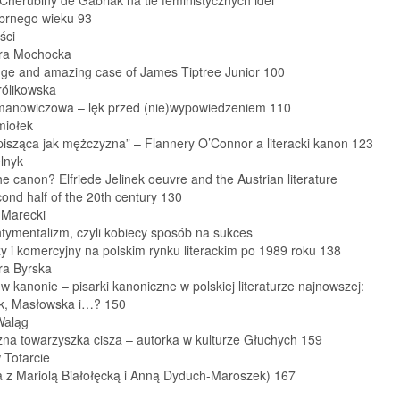
ebrnego wieku 93
ści
ra Mochocka
nge and amazing case of James Tiptree Junior 100
rólikowska
manowiczowa – lęk przed (nie)wypowiedzeniem 110
miołek
pisząca jak mężczyzna” – Flannery O’Connor a literacki kanon 123
lnyk
he canon? Elfriede Jelinek oeuvre and the Austrian literature
cond half of the 20th century 130
 Marecki
tymentalizm, czyli kobiecy sposób na sukces
zy i komercyjny na polskim rynku literackim po 1989 roku 138
ra Byrska
 kanonie – pisarki kanoniczne w polskiej literaturze najnowszej:
k, Masłowska i…? 150
Waląg
zna towarzyszka cisza – autorka w kulturze Głuchych 159
 Totarcie
 z Mariolą Białołęcką i Anną Dyduch-Maroszek) 167