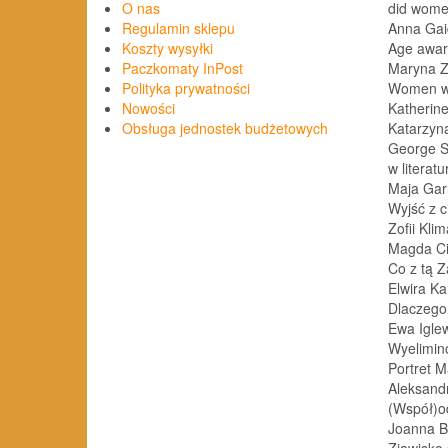
did women
O nas
Anna Gai
Regulamin sklepu
Age awar
Koszty wysyłki
Maryna 
Paczkomaty InPost
Women wri
Polityka prywatności
Katherine
Nowości
Katarzyn
Obsługa jednostek budżetowych
George Sa
w literat
Maja Gar
Wyjść z 
Zofii Kli
Magda Ci
Co z tą Z
Elwira K
Dlaczego
Ewa Igle
Wyelimin
Portret M
Aleksand
(Współ)od
Joanna 
Zjawisko 