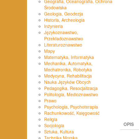
Geografia, Oceanografia, Ochrona
Środowiska
Geologia, Geodezja
Historia, Archeologia
Inżynieria
Językoznawstwo,
Przekładoznawstwo
Literaturoznawstwo
Mapy
Matematyka, Informatyka
Mechanika, Automatyka,
Mechatronika, Robotyka
Medycyna, Rehabilitacja
Nauka Języków Obcych
Pedagogika, Resocjalizacja
Politologia, Medioznawstwo
Prawo
Psychologia, Psychoterapia
Rachunkowość, Księgowość
Religia
OPIS
Socjologia
Sztuka, Kultura
Technika Morska