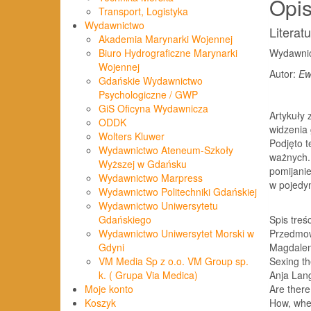
Opi
Transport, Logistyka
Wydawnictwo
Literat
Akademia Marynarki Wojennej
Wydawnic
Biuro Hydrograficzne Marynarki
Wojennej
Autor:
Ew
Gdańskie Wydawnictwo
Psychologiczne / GWP
GiS Oficyna Wydawnicza
Artykuły 
ODDK
widzenia 
Wolters Kluwer
Podjęto t
Wydawnictwo Ateneum-Szkoły
ważnych.
Wyższej w Gdańsku
pomijanie
Wydawnictwo Marpress
w pojedyn
Wydawnictwo Politechniki Gdańskiej
Wydawnictwo Uniwersytetu
Spis treśc
Gdańskiego
Przedmo
Wydawnictwo Uniwersytet Morski w
Magdalen
Gdyni
Sexing th
VM Media Sp z o.o. VM Group sp.
Anja Lan
k. ( Grupa Via Medica)
Are there
Moje konto
How, whe
Koszyk