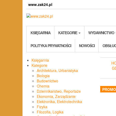
Skip
www.zak24.pl
to
the
content
KSIĘGARNIA
KATEGORIE
WYDAWNICTWO
POLITYKA PRYWATNOŚCI
NOWOŚCI
OBSŁUG
Księgarnia
H
Kategorie
G
Architektura, Urbanistyka
Biologia
Budownictwo
Chemia
PROMO
Dziennikarstwo, Reportaże
Ekonomia, Zarządzanie
Elektronika, Elektrotechnika
Fizyka
Filozofia, Logika