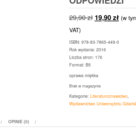
ODPOWIEDZI
Pierwotna
Aktua
29,90
zł
19,90
zł
(w ty
cena
cena
VAT)
wynosiła:
wynos
ISBN: 978-83-7865-449-0
Rok wydania: 2016
29,90 zł.
19,90 
Liczba stron: 176
Format: B5
oprawa miękka
Brak w magazynie
Kategorie:
Literaturoznawstwo
,
Wydawnictwo Uniwersytetu Gdańs
OPINIE (0)