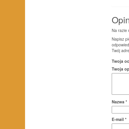
Opin
Na razie 
Napisz p
odpowied
Twój adre
Twoja o
Twoja o
Nazwa
*
E-mail
*