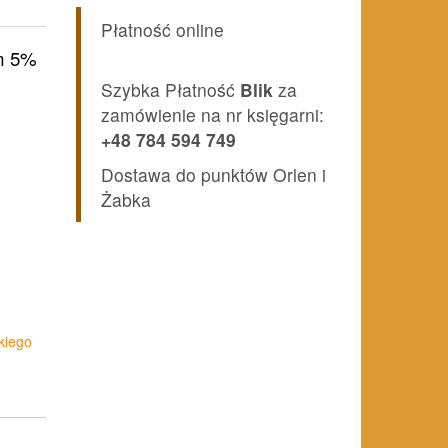
Płatność online
lna
m 5%
Szybka Płatność
Blik
za
zamówienie na nr księgarni:
i:
+48 784 594 749
zł.
Dostawa do punktów Orlen i
Żabka
kiego