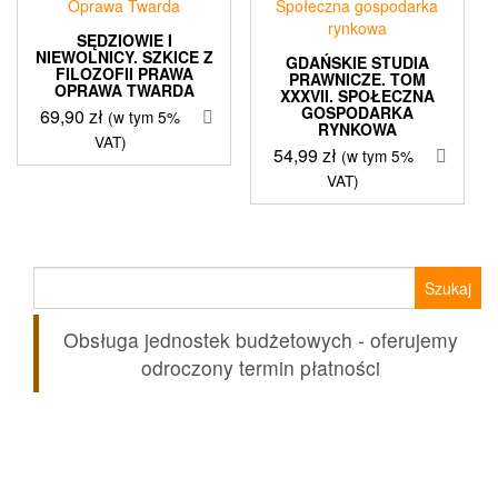
SĘDZIOWIE I
NIEWOLNICY. SZKICE Z
GDAŃSKIE STUDIA
FILOZOFII PRAWA
PRAWNICZE. TOM
OPRAWA TWARDA
XXXVII. SPOŁECZNA
GOSPODARKA
69,90
zł
(w tym 5%
RYNKOWA
VAT)
54,99
zł
(w tym 5%
VAT)
Szukaj:
Obsługa jednostek budżetowych - oferujemy
odroczony termin płatności