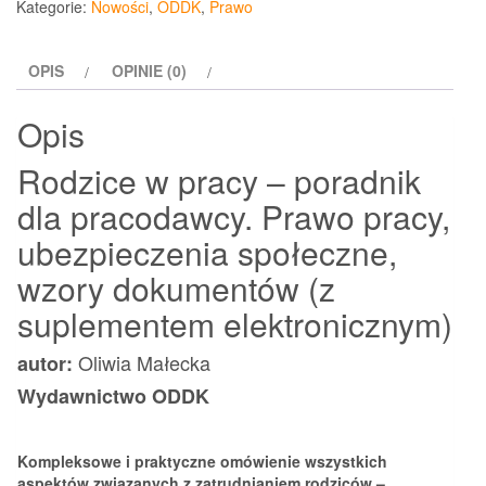
Kategorie:
Nowości
,
ODDK
,
Prawo
pracy
poradnik
OPIS
OPINIE (0)
dla
pracodawcy
Opis
Rodzice w pracy – poradnik
dla pracodawcy. Prawo pracy,
ubezpieczenia społeczne,
wzory dokumentów (z
suplementem elektronicznym)
Oliwia Małecka
autor:
Wydawnictwo ODDK
Kompleksowe i praktyczne omówienie wszystkich
aspektów związanych z zatrudnianiem rodziców –