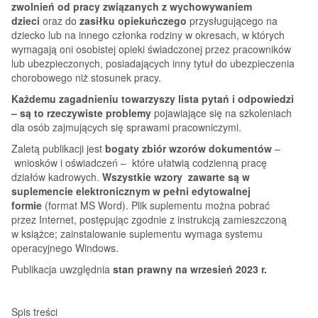
zwolnień od pracy związanych z wychowywaniem
dzieci
oraz do
zasiłku opiekuńczego
przysługującego na
dziecko lub na innego członka rodziny w okresach, w których
wymagają oni osobistej opieki świadczonej przez pracowników
lub ubezpieczonych, posiadających inny tytuł do ubezpieczenia
chorobowego niż stosunek pracy.
Każdemu zagadnieniu towarzyszy lista pytań i odpowiedzi
– są to rzeczywiste problemy
pojawiające się na szkoleniach
dla osób zajmujących się sprawami pracowniczymi.
Zaletą publikacji jest
bogaty zbiór wzorów dokumentów
–
wniosków i oświadczeń – które ułatwią codzienną pracę
działów kadrowych.
Wszystkie wzory zawarte są w
suplemencie elektronicznym
w pełni edytowalnej
formie
(format MS Word). Plik suplementu można pobrać
przez Internet, postępując zgodnie z instrukcją zamieszczoną
w książce; zainstalowanie suplementu wymaga systemu
operacyjnego Windows.
Publikacja uwzględnia
stan prawny na wrzesień 2023 r.
Spis treści