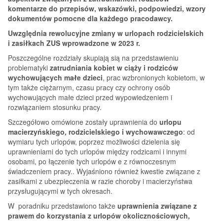
komentarze do przepisów, wskazówki, podpowiedzi, wzory
dokumentów pomocne dla każdego pracodawcy.
Uwzględnia rewolucyjne zmiany w urlopach rodzicielskich
i zasiłkach ZUS wprowadzone w 2023 r.
Poszczególne rozdziały skupiają sią na przedstawieniu
problematyki
zatrudniania kobiet w ciąży i rodziców
wychowujących małe dzieci
, prac wzbronionych kobietom, w
tym także ciężarnym, czasu pracy czy ochrony osób
wychowujących małe dzieci przed wypowiedzeniem i
rozwiązaniem stosunku pracy.
Szczegółowo omówione zostały uprawnienia do
urlopu
macierzyńskiego, rodzicielskiego i wychowawczego
: od
wymiaru tych urlopów, poprzez możliwości dzielenia się
uprawnieniami do tych urlopów między rodzicami i innymi
osobami, po łączenie tych urlopów e z równoczesnym
świadczeniem pracy.. Wyjaśniono również kwestie związane z
zasiłkami z ubezpieczenia w razie choroby i macierzyństwa
przysługującymi w tych okresach.
W poradniku przedstawiono także
uprawnienia związane z
prawem do korzystania z urlopów okolicznościowych,