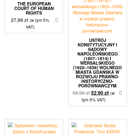
THE EUROPEAN
COURT OF HUMAN
RIGHTS
27,99
zł
(w tym 5%
VAT)
USTRÓJ
KONSTYTUCYJNY I
SĄDOWY
NAPOLEOŃSKIEGO
(1807–1814) I
WERSALSKIEGO
(1920–1939) WOLNEGO
MIASTA GDAŃSKA W
ROZWOJU PRAWNO-
HISTORYCZNO-
PORÓWNAWCZYM
Pierwotna
Aktualna
58,90
zł
52,90
zł
(w
cena
cena
tym 5% VAT)
wynosiła:
wynosi:
58,90 zł.
52,90 zł.