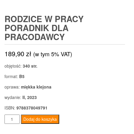
RODZICE W PRACY
PORADNIK DLA
PRACODAWCY
189,90
zł
(w tym 5% VAT)
objętość:
340 str.
format:
B5
oprawa:
miękka klejona
wydanie:
II, 2023
ISBN:
9788378049791
ilość
Dodaj do koszyka
Rodzice
w