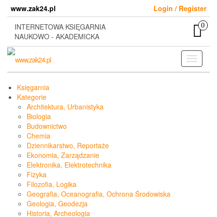
Skip
www.zak24.pl
Login / Register
to
the
0
INTERNETOWA KSIĘGARNIA
content
NAUKOWO - AKADEMICKA
Toggle
navigati
Księgarnia
Kategorie
Architektura, Urbanistyka
Biologia
Budownictwo
Chemia
Dziennikarstwo, Reportaże
Ekonomia, Zarządzanie
Elektronika, Elektrotechnika
Fizyka
Filozofia, Logika
Geografia, Oceanografia, Ochrona Środowiska
Geologia, Geodezja
Historia, Archeologia