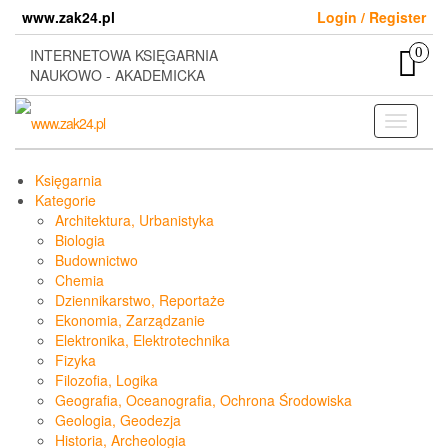
Skip
www.zak24.pl
Login / Register
to
the
0
INTERNETOWA KSIĘGARNIA
content
NAUKOWO - AKADEMICKA
Toggle
navigati
Księgarnia
Kategorie
Architektura, Urbanistyka
Biologia
Budownictwo
Chemia
Dziennikarstwo, Reportaże
Ekonomia, Zarządzanie
Elektronika, Elektrotechnika
Fizyka
Filozofia, Logika
Geografia, Oceanografia, Ochrona Środowiska
Geologia, Geodezja
Historia, Archeologia