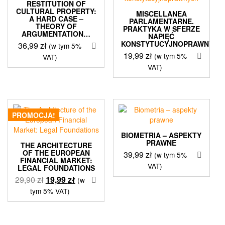
RESTITUTION OF
CULTURAL PROPERTY:
MISCELLANEA
A HARD CASE –
PARLAMENTARNE.
THEORY OF
PRAKTYKA W SFERZE
ARGUMENTATION…
NAPIĘĆ
KONSTYTUCYJNOPRAWNYCH
36,99
zł
(w tym 5%
19,99
zł
(w tym 5%
VAT)
VAT)
PROMOCJA!
BIOMETRIA – ASPEKTY
PRAWNE
THE ARCHITECTURE
OF THE EUROPEAN
39,99
zł
(w tym 5%
FINANCIAL MARKET:
VAT)
LEGAL FOUNDATIONS
Pierwotna
Aktualna
29,90
zł
19,99
zł
(w
cena
cena
tym 5% VAT)
wynosiła:
wynosi:
29,90 zł.
19,99 zł.