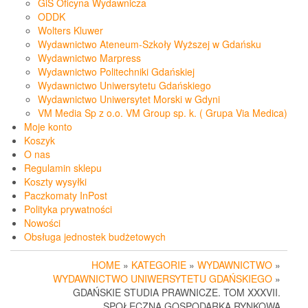
GiS Oficyna Wydawnicza
ODDK
Wolters Kluwer
Wydawnictwo Ateneum-Szkoły Wyższej w Gdańsku
Wydawnictwo Marpress
Wydawnictwo Politechniki Gdańskiej
Wydawnictwo Uniwersytetu Gdańskiego
Wydawnictwo Uniwersytet Morski w Gdyni
VM Media Sp z o.o. VM Group sp. k. ( Grupa Via Medica)
Moje konto
Koszyk
O nas
Regulamin sklepu
Koszty wysyłki
Paczkomaty InPost
Polityka prywatności
Nowości
Obsługa jednostek budżetowych
HOME
»
KATEGORIE
»
WYDAWNICTWO
»
WYDAWNICTWO UNIWERSYTETU GDAŃSKIEGO
»
GDAŃSKIE STUDIA PRAWNICZE. TOM XXXVII.
SPOŁECZNA GOSPODARKA RYNKOWA