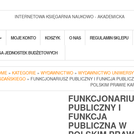
INTERNETOWA KSIĘGARNIA NAUKOWO - AKADEMICKA
MOJE KONTO
KOSZYK
O NAS
REGULAMIN SKLEPU
A JEDNOSTEK BUDŻETOWYCH
OME
»
KATEGORIE
»
WYDAWNICTWO
»
WYDAWNICTWO UNIWERSY
GDAŃSKIEGO
» FUNKCJONARIUSZ PUBLICZNY I FUNKCJA PUBLIC
POLSKIM PRAWIE K
FUNKCJONARIU
PUBLICZNY I
FUNKCJA
PUBLICZNA W