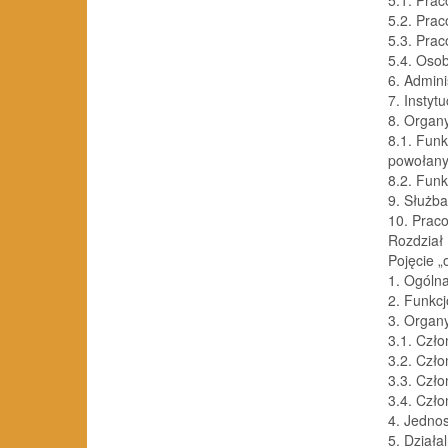
5.2. Praco
5.3. Praco
5.4. Osob
6. Administr
7. Instytucj
8. Organy 
8.1. Fun
powołanyc
8.2. Funkc
9. Służba wo
10. Praco
Rozdział I
Pojęcie „o
1. Ogólna 
2. Funkcjona
3. Organy sa
3.1. Człon
3.2. Czło
3.3. Czło
3.4. Czło
4. Jednost
5. Działalno