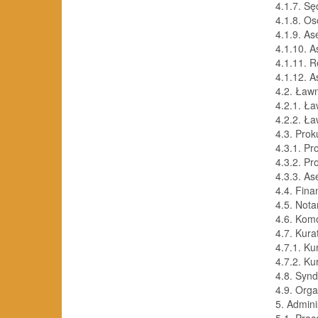
4.1.7. Sędz
4.1.8. Oso
4.1.9. Ase
4.1.10. As
4.1.11. Ref
4.1.12. Asys
4.2. Ławnicy 
4.2.1. Ław
4.2.2. Ławni
4.3. Prokura
4.3.1. Pro
4.3.2. Proku
4.3.3. Ases
4.4. Fina
4.5. Notarius
4.6. Komorni
4.7. Kurator
4.7.1. Kura
4.7.2. Kurat
4.8. Syndyc
4.9. Organy
5. Administr
5.1. Pracow