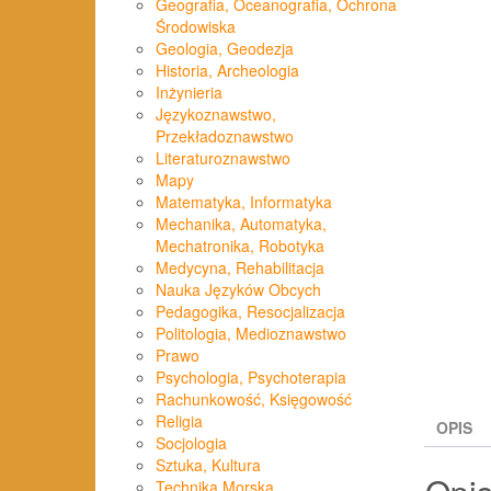
Geografia, Oceanografia, Ochrona
Środowiska
Geologia, Geodezja
Historia, Archeologia
Inżynieria
Językoznawstwo,
Przekładoznawstwo
Literaturoznawstwo
Mapy
Matematyka, Informatyka
Mechanika, Automatyka,
Mechatronika, Robotyka
Medycyna, Rehabilitacja
Nauka Języków Obcych
Pedagogika, Resocjalizacja
Politologia, Medioznawstwo
Prawo
Psychologia, Psychoterapia
Rachunkowość, Księgowość
Religia
OPIS
Socjologia
Sztuka, Kultura
Technika Morska