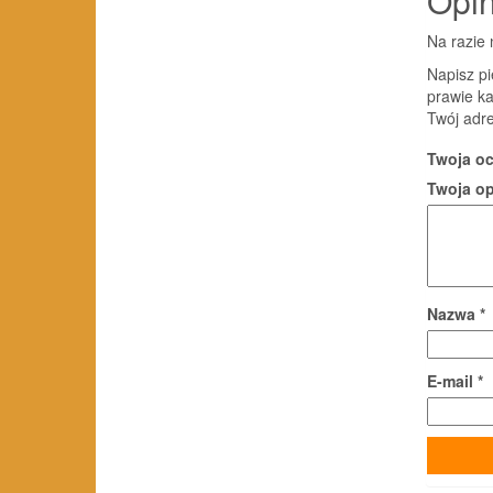
Opin
Na razie 
Napisz pi
prawie k
Twój adre
Twoja o
Twoja o
Nazwa
*
E-mail
*