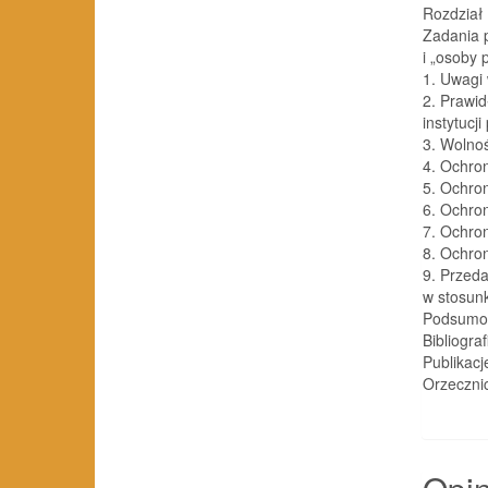
Rozdział 
Zadania p
i „osoby pe
1. Uwagi wst
2. Prawi
instytucji
3. Wolnoś
4. Ochrona ż
5. Ochrona 
6. Ochrona i
7. Ochrona
8. Ochrona 
9. Przeda
w stosunku
Podsumowanie
Bibliografi a
Publikacje . 
Orzecznictwo