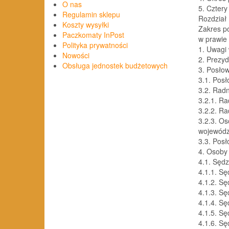
O nas
5. Cztery p
Regulamin sklepu
Rozdział 
Koszty wysyłki
Zakres po
Paczkomaty InPost
w prawie kar
Polityka prywatności
1. Uwagi wst
Nowości
2. Prezyden
Obsługa jednostek budżetowych
3. Posłowi
3.1. Posłowi
3.2. Radni . 
3.2.1. Rad
3.2.2. Rad
3.2.3. O
wojewódzkich
3.3. Posło
4. Osoby z
4.1. Sędziowi
4.1.1. Sęd
4.1.2. Sęd
4.1.3. Sęd
4.1.4. Sęd
4.1.5. Sęd
4.1.6. Sęd