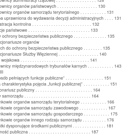
wnicy organów państwowych . . . . . . . . . . . . . . . . . 130
wnicy organów samorządu terytorialnego . . . . . . . . . . . 131
a uprawniona do wydawania decyzji administracyjnych . . . . 131
acja kontrolna . . . . . . . . . . . . . . . . . . . . . . . . . 132
e państwowe . . . . . . . . . . . . . . . . . . . . . . . . . . 133
ochrony bezpieczeństwa publicznego . . . . . . . . . . . . . . 135
kcjonariusze organów
h do ochrony bezpieczeństwa publicznego . . . . . . . . 135
jonariusze Służby Więziennej . . . . . . . . . . . . . . . . . 140
jskowa . . . . . . . . . . . . . . . . . . . . . . . . . . . . . 141
wnicy międzynarodowych trybunałów karnych . . . . . . . . . . . 143
II
sób pełniących funkcje publiczne” . . . . . . . . . . . . . . . . 151
charakterystyka pojęcia „funkcji publicznej” . . . . . . . . . . . 151
riusz publiczny . . . . . . . . . . . . . . . . . . . . . . . . 164
morządu . . . . . . . . . . . . . . . . . . . . . . . . . . . . 164
kowie organów samorządu terytorialnego . . . . . . . . . . . 166
nkowie organów samorządu zawodowego . . . . . . . . . . . . 167
nkowie organów samorządu gospodarczego . . . . . . . . . . . 175
nkowie organów innego rodzaju samorządu . . . . . . . . . . 176
ki dysponujące środkami publicznymi . . . . . . . . . . . . . . 181
ść publiczna . . . . . . . . . . . . . . . . . . . . . . . . . . 187