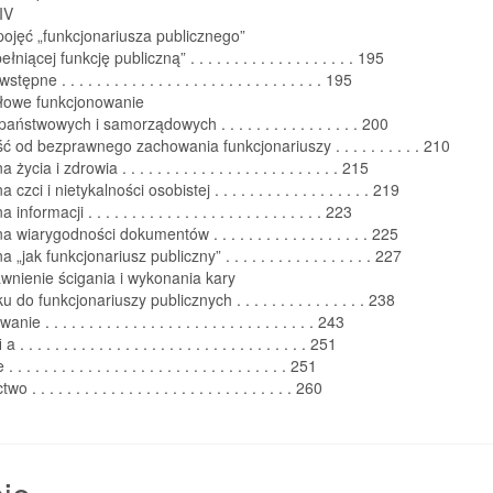
IV
ojęć „funkcjonariusza publicznego”
łniącej funkcję publiczną” . . . . . . . . . . . . . . . . . . . 195
ępne . . . . . . . . . . . . . . . . . . . . . . . . . . . . . . 195
dłowe funkcjonowanie
 państwowych i samorządowych . . . . . . . . . . . . . . . . 200
ć od bezprawnego zachowania funkcjonariuszy . . . . . . . . . . 210
ycia i zdrowia . . . . . . . . . . . . . . . . . . . . . . . . . 215
czci i nietykalności osobistej . . . . . . . . . . . . . . . . . . 219
nformacji . . . . . . . . . . . . . . . . . . . . . . . . . . . 223
 wiarygodności dokumentów . . . . . . . . . . . . . . . . . . 225
„jak funkcjonariusz publiczny” . . . . . . . . . . . . . . . . . 227
wnienie ścigania i wykonania kary
 do funkcjonariuszy publicznych . . . . . . . . . . . . . . . 238
 . . . . . . . . . . . . . . . . . . . . . . . . . . . . . . . 243
 . . . . . . . . . . . . . . . . . . . . . . . . . . . . . . . . . 251
. . . . . . . . . . . . . . . . . . . . . . . . . . . . . . . 251
 . . . . . . . . . . . . . . . . . . . . . . . . . . . . . . 260