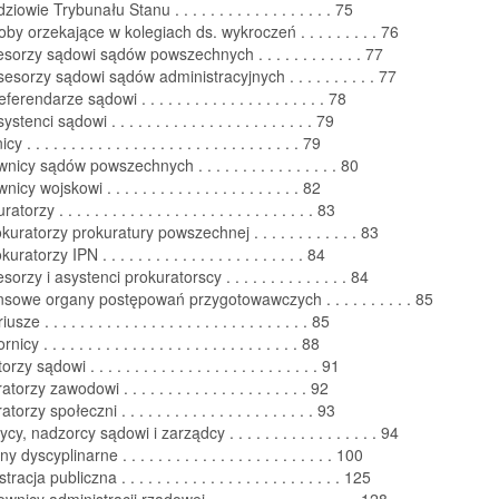
iowie Trybunału Stanu . . . . . . . . . . . . . . . . . . 75
by orzekające w kolegiach ds. wykroczeń . . . . . . . . . 76
sorzy sądowi sądów powszechnych . . . . . . . . . . . . 77
esorzy sądowi sądów administracyjnych . . . . . . . . . . 77
erendarze sądowi . . . . . . . . . . . . . . . . . . . . . 78
tenci sądowi . . . . . . . . . . . . . . . . . . . . . . . 79
. . . . . . . . . . . . . . . . . . . . . . . . . . . . . . . 79
nicy sądów powszechnych . . . . . . . . . . . . . . . . 80
cy wojskowi . . . . . . . . . . . . . . . . . . . . . . 82
torzy . . . . . . . . . . . . . . . . . . . . . . . . . . . . . 83
kuratorzy prokuratury powszechnej . . . . . . . . . . . . 83
ratorzy IPN . . . . . . . . . . . . . . . . . . . . . . . 84
orzy i asystenci prokuratorscy . . . . . . . . . . . . . . 84
nsowe organy postępowań przygotowawczych . . . . . . . . . . 85
ze . . . . . . . . . . . . . . . . . . . . . . . . . . . . . . 85
cy . . . . . . . . . . . . . . . . . . . . . . . . . . . . . 88
zy sądowi . . . . . . . . . . . . . . . . . . . . . . . . . . 91
torzy zawodowi . . . . . . . . . . . . . . . . . . . . . 92
orzy społeczni . . . . . . . . . . . . . . . . . . . . . . 93
y, nadzorcy sądowi i zarządcy . . . . . . . . . . . . . . . . . 94
 dyscyplinarne . . . . . . . . . . . . . . . . . . . . . . . . 100
acja publiczna . . . . . . . . . . . . . . . . . . . . . . . . . 125
nicy administracji rządowej . . . . . . . . . . . . . . . . . 128