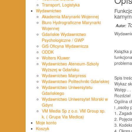
Opi
Transport, Logistyka
Funkcjo
Wydawnictwo
karnym
Akademia Marynarki Wojennej
Biuro Hydrograficzne Marynarki
T
Autor:
Wojennej
Wydawnic
Gdańskie Wydawnictwo
Psychologiczne / GWP
GiS Oficyna Wydawnicza
Książka p
ODDK
funkcjona
Wolters Kluwer
problemat
Wydawnictwo Ateneum-Szkoły
Wyższej w Gdańsku
Wydawnictwo Marpress
Spis treśc
Wydawnictwo Politechniki Gdańskiej
Wykaz skrótów
Wydawnictwo Uniwersytetu
Wstęp . . . .
Gdańskiego
Rozdział 
Wydawnictwo Uniwersytet Morski w
Ogólna ch
Gdyni
i „osoby p
VM Media Sp z o.o. VM Group sp.
1. Zagadni
k. ( Grupa Via Medica)
2. Pojęcia
Moje konto
3. Kodeks ka
Koszyk
4. Okres p