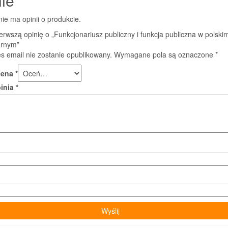
ie
nie ma opinii o produkcie.
erwszą opinię o „Funkcjonariusz publiczny i funkcja publiczna w polski
arnym”
s email nie zostanie opublikowany.
Wymagane pola są oznaczone
*
cena
*
pinia
*