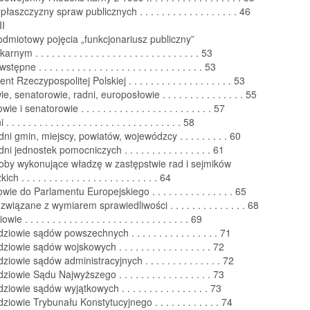
łaszczyzny spraw publicznych . . . . . . . . . . . . . . . . . . 46
II
dmiotowy pojęcia „funkcjonariusz publiczny”
nym . . . . . . . . . . . . . . . . . . . . . . . . . . . . . . 53
ępne . . . . . . . . . . . . . . . . . . . . . . . . . . . . . . 53
t Rzeczypospolitej Polskiej . . . . . . . . . . . . . . . . . . . 53
e, senatorowie, radni, europosłowie . . . . . . . . . . . . . . . 55
e i senatorowie . . . . . . . . . . . . . . . . . . . . . . . . 57
. . . . . . . . . . . . . . . . . . . . . . . . . . . . . . . 58
ni gmin, miejscy, powiatów, wojewódzcy . . . . . . . . . 60
ni jednostek pomocniczych . . . . . . . . . . . . . . . . 61
soby wykonujące władzę w zastępstwie rad i sejmików
 . . . . . . . . . . . . . . . . . . . . . . . . . 64
wie do Parlamentu Europejskiego . . . . . . . . . . . . . . . 65
wiązane z wymiarem sprawiedliwości . . . . . . . . . . . . . . 68
e . . . . . . . . . . . . . . . . . . . . . . . . . . . . . . 69
ziowie sądów powszechnych . . . . . . . . . . . . . . . . 71
ziowie sądów wojskowych . . . . . . . . . . . . . . . . . 72
ziowie sądów administracyjnych . . . . . . . . . . . . . . 72
ziowie Sądu Najwyższego . . . . . . . . . . . . . . . . . 73
ziowie sądów wyjątkowych . . . . . . . . . . . . . . . . 73
ziowie Trybunału Konstytucyjnego . . . . . . . . . . . . 74