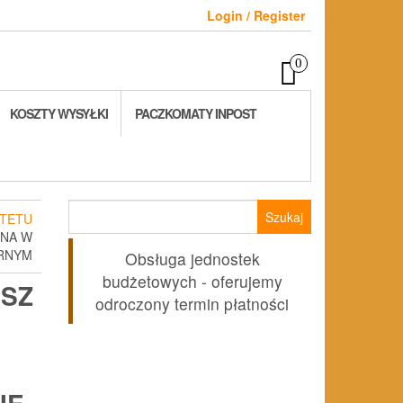
Login / Register
0
KOSZTY WYSYŁKI
PACZKOMATY INPOST
Szukaj:
TETU
ZNA W
ARNYM
Obsługa jednostek
budżetowych - oferujemy
SZ
odroczony termin płatności