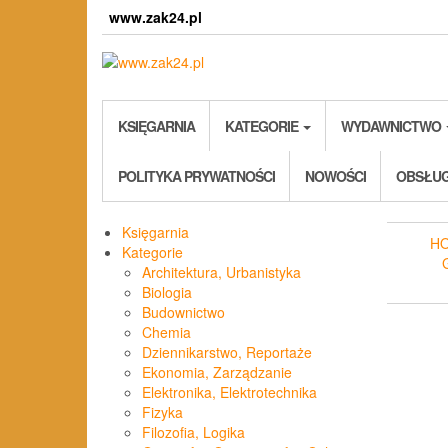
Skip
www.zak24.pl
to
the
content
KSIĘGARNIA
KATEGORIE
WYDAWNICTWO
POLITYKA PRYWATNOŚCI
NOWOŚCI
OBSŁUG
Księgarnia
H
Kategorie
Architektura, Urbanistyka
Biologia
Budownictwo
Chemia
Dziennikarstwo, Reportaże
Ekonomia, Zarządzanie
Elektronika, Elektrotechnika
Fizyka
Filozofia, Logika