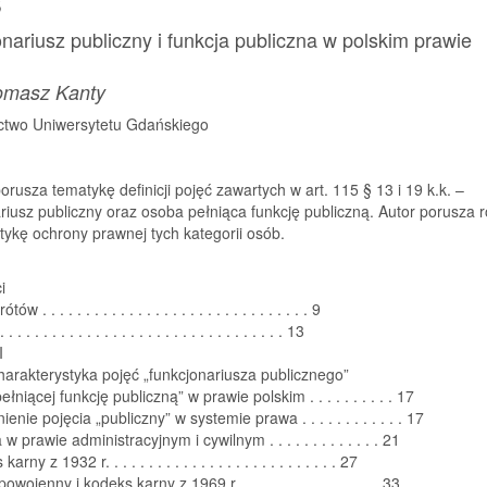
s
nariusz publiczny i funkcja publiczna w polskim prawie
omasz Kanty
two Uniwersytetu Gdańskiego
orusza tematykę definicji pojęć zawartych w art. 115 § 13 i 19 k.k. –
riusz publiczny oraz osoba pełniąca funkcję publiczną. Autor porusza 
ykę ochrony prawnej tych kategorii osób.
i
 . . . . . . . . . . . . . . . . . . . . . . . . . . . . . . . 9
 . . . . . . . . . . . . . . . . . . . . . . . . . . . . . . . 13
I
arakterystyka pojęć „funkcjonariusza publicznego”
ełniącej funkcję publiczną” w prawie polskim . . . . . . . . . . 17
enie pojęcia „publiczny” w systemie prawa . . . . . . . . . . . . 17
 w prawie administracyjnym i cywilnym . . . . . . . . . . . . . 21
rny z 1932 r. . . . . . . . . . . . . . . . . . . . . . . . . . . 27
owojenny i kodeks karny z 1969 r. . . . . . . . . . . . . . . . . 33