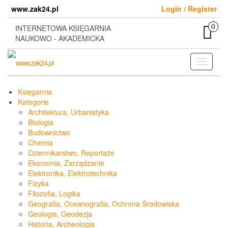
Skip
www.zak24.pl
Login / Register
to
the
0
INTERNETOWA KSIĘGARNIA
content
NAUKOWO - AKADEMICKA
Toggle
navigati
Księgarnia
Kategorie
Architektura, Urbanistyka
Biologia
Budownictwo
Chemia
Dziennikarstwo, Reportaże
Ekonomia, Zarządzanie
Elektronika, Elektrotechnika
Fizyka
Filozofia, Logika
Geografia, Oceanografia, Ochrona Środowiska
Geologia, Geodezja
Historia, Archeologia