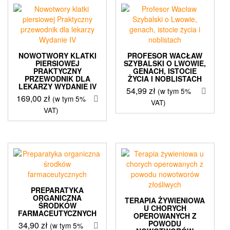
NOWOTWORY KLATKI
PROFESOR WACŁAW
PIERSIOWEJ
SZYBALSKI O LWOWIE,
PRAKTYCZNY
GENACH, ISTOCIE
PRZEWODNIK DLA
ŻYCIA I NOBLISTACH
LEKARZY WYDANIE IV
54,99
zł
(w tym 5%
169,00
zł
(w tym 5%
VAT)
VAT)
PREPARATYKA
ORGANICZNA
TERAPIA ŻYWIENIOWA
ŚRODKÓW
U CHORYCH
FARMACEUTYCZNYCH
OPEROWANYCH Z
POWODU
34,90
zł
(w tym 5%