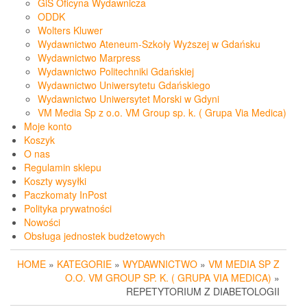
GiS Oficyna Wydawnicza
ODDK
Wolters Kluwer
Wydawnictwo Ateneum-Szkoły Wyższej w Gdańsku
Wydawnictwo Marpress
Wydawnictwo Politechniki Gdańskiej
Wydawnictwo Uniwersytetu Gdańskiego
Wydawnictwo Uniwersytet Morski w Gdyni
VM Media Sp z o.o. VM Group sp. k. ( Grupa Via Medica)
Moje konto
Koszyk
O nas
Regulamin sklepu
Koszty wysyłki
Paczkomaty InPost
Polityka prywatności
Nowości
Obsługa jednostek budżetowych
HOME
»
KATEGORIE
»
WYDAWNICTWO
»
VM MEDIA SP Z
O.O. VM GROUP SP. K. ( GRUPA VIA MEDICA)
»
REPETYTORIUM Z DIABETOLOGII