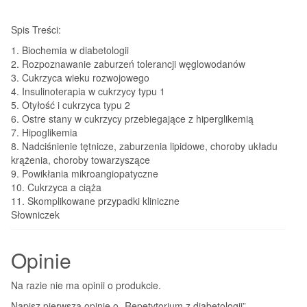
Spis Treści:
1. Biochemia w diabetologii
2. Rozpoznawanie zaburzeń tolerancji węglowodanów
3. Cukrzyca wieku rozwojowego
4. Insulinoterapia w cukrzycy typu 1
5. Otyłość i cukrzyca typu 2
6. Ostre stany w cukrzycy przebiegające z hiperglikemią
7. Hipoglikemia
8. Nadciśnienie tętnicze, zaburzenia lipidowe, choroby układu
krążenia, choroby towarzyszące
9. Powikłania mikroangiopatyczne
10. Cukrzyca a ciąża
11. Skomplikowane przypadki kliniczne
Słowniczek
Opinie
Na razie nie ma opinii o produkcie.
Napisz pierwszą opinię o „Repetytorium z diabetologii”