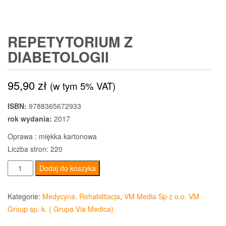
REPETYTORIUM Z
DIABETOLOGII
95,90
zł
(w tym 5% VAT)
ISBN:
9788365672933
rok wydania:
2017
Oprawa : miękka kartonowa
Liczba stron: 220
ilość
Dodaj do koszyka
Repetytorium
z
Kategorie:
Medycyna, Rehabilitacja
,
VM Media Sp z o.o. VM
diabetologii
Group sp. k. ( Grupa Via Medica)