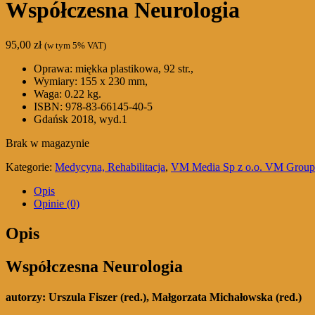
Współczesna Neurologia
95,00
zł
(w tym 5% VAT)
Oprawa: miękka plastikowa, 92 str.,
Wymiary: 155 x 230 mm,
Waga: 0.22 kg.
ISBN: 978-83-66145-40-5
Gdańsk 2018, wyd.1
Brak w magazynie
Kategorie:
Medycyna, Rehabilitacja
,
VM Media Sp z o.o. VM Group s
Opis
Opinie (0)
Opis
Współczesna Neurologia
autorzy:
Urszula Fiszer (red.), Małgorzata Michałowska (red.)