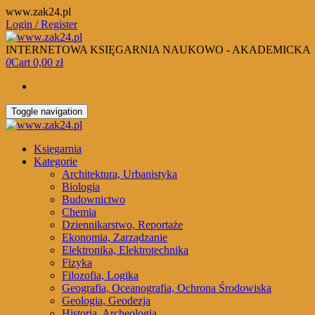
Skip
www.zak24.pl
to
Login / Register
the
content
INTERNETOWA KSIĘGARNIA NAUKOWO - AKADEMICKA
0
Cart
0,00 zł
Toggle navigation
Księgarnia
Kategorie
Architektura, Urbanistyka
Biologia
Budownictwo
Chemia
Dziennikarstwo, Reportaże
Ekonomia, Zarządzanie
Elektronika, Elektrotechnika
Fizyka
Filozofia, Logika
Geografia, Oceanografia, Ochrona Środowiska
Geologia, Geodezja
Historia, Archeologia