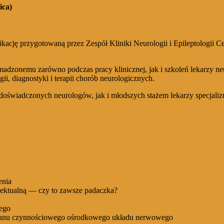
ica)
likację przygotowaną przez Zespół Kliniki Neurologii i Epileptolog
madzonemu zarówno podczas pracy klinicznej, jak i szkoleń lekarzy n
ii, diagnostyki i terapii chorób neurologicznych.
doświadczonych neurologów, jak i młodszych stażem lekarzy specjalizuj
enia
lektualną — czy to zawsze padaczka?
wego
e stanu czynnościowego ośrodkowego układu nerwowego