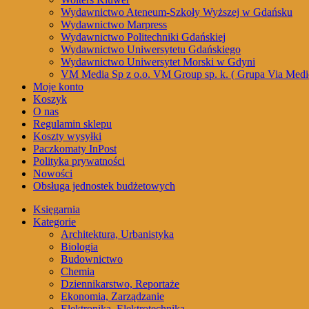
Wydawnictwo Ateneum-Szkoły Wyższej w Gdańsku
Wydawnictwo Marpress
Wydawnictwo Politechniki Gdańskiej
Wydawnictwo Uniwersytetu Gdańskiego
Wydawnictwo Uniwersytet Morski w Gdyni
VM Media Sp z o.o. VM Group sp. k. ( Grupa Via Medi
Moje konto
Koszyk
O nas
Regulamin sklepu
Koszty wysyłki
Paczkomaty InPost
Polityka prywatności
Nowości
Obsługa jednostek budżetowych
Księgarnia
Kategorie
Architektura, Urbanistyka
Biologia
Budownictwo
Chemia
Dziennikarstwo, Reportaże
Ekonomia, Zarządzanie
Elektronika, Elektrotechnika