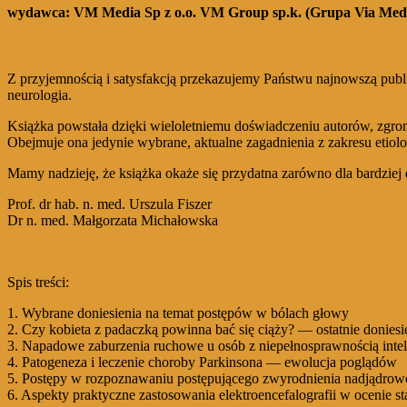
wydawca:
VM Media Sp z o.o. VM Group sp.k. (Grupa Via Med
Z przyjemnością i satysfakcją przekazujemy Państwu najnowszą pub
neurologia.
Książka powstała dzięki wieloletniemu doświadczeniu autorów, zgro
Obejmuje ona jedynie wybrane, aktualne zagadnienia z zakresu etiolog
Mamy nadzieję, że książka okaże się przydatna zarówno dla bardziej 
Prof. dr hab. n. med. Urszula Fiszer
Dr n. med. Małgorzata Michałowska
Spis treści:
1. Wybrane doniesienia na temat postępów w bólach głowy
2. Czy kobieta z padaczką powinna bać się ciąży? — ostatnie doniesi
3. Napadowe zaburzenia ruchowe u osób z niepełnosprawnością inte
4. Patogeneza i leczenie choroby Parkinsona — ewolucja poglądów
5. Postępy w rozpoznawaniu postępującego zwyrodnienia nadjądro
6. Aspekty praktyczne zastosowania elektroencefalografii w oceni