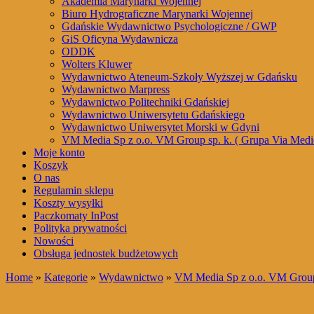
Akademia Marynarki Wojennej
Biuro Hydrograficzne Marynarki Wojennej
Gdańskie Wydawnictwo Psychologiczne / GWP
GiS Oficyna Wydawnicza
ODDK
Wolters Kluwer
Wydawnictwo Ateneum-Szkoły Wyższej w Gdańsku
Wydawnictwo Marpress
Wydawnictwo Politechniki Gdańskiej
Wydawnictwo Uniwersytetu Gdańskiego
Wydawnictwo Uniwersytet Morski w Gdyni
VM Media Sp z o.o. VM Group sp. k. ( Grupa Via Medi
Moje konto
Koszyk
O nas
Regulamin sklepu
Koszty wysyłki
Paczkomaty InPost
Polityka prywatności
Nowości
Obsługa jednostek budżetowych
Home
»
Kategorie
»
Wydawnictwo
»
VM Media Sp z o.o. VM Group 