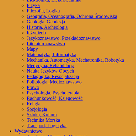
Fizyka
Filozofia, Logika
Geografia, Oceanografia, Ochrona Środowiska
Geologia, Geodezja
Historia, Archeologia
Inżynieria
Językoznawstwo, Przekładoznawstwo
Literaturoznawstwo
Mapy
Matematyka, Informatyka
Mechanika, Automatyka, Mechatronika, Robotyka
Medycyna, Rehabilitacja
Nauka Języków Obcych
Pedagogika, Resocjalizacja
Politologia, Medioznawstwo
Prawo
Psychologia, Psychoterapia
Rachunkowość, Księgowość
Religia
Socjologia
Sztuka, Kultura
Technika Morska
Transport, Logistyka
Wydawnictwo