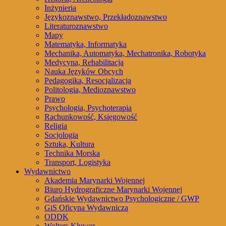
Inżynieria
Językoznawstwo, Przekładoznawstwo
Literaturoznawstwo
Mapy
Matematyka, Informatyka
Mechanika, Automatyka, Mechatronika, Robotyka
Medycyna, Rehabilitacja
Nauka Języków Obcych
Pedagogika, Resocjalizacja
Politologia, Medioznawstwo
Prawo
Psychologia, Psychoterapia
Rachunkowość, Księgowość
Religia
Socjologia
Sztuka, Kultura
Technika Morska
Transport, Logistyka
Wydawnictwo
Akademia Marynarki Wojennej
Biuro Hydrograficzne Marynarki Wojennej
Gdańskie Wydawnictwo Psychologiczne / GWP
GiS Oficyna Wydawnicza
ODDK
Wolters Kluwer