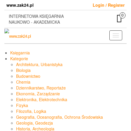
Skip
www.zak24.pl
Login / Register
to
the
0
INTERNETOWA KSIĘGARNIA
content
NAUKOWO - AKADEMICKA
Toggle
navigati
Księgarnia
Kategorie
Architektura, Urbanistyka
Biologia
Budownictwo
Chemia
Dziennikarstwo, Reportaże
Ekonomia, Zarządzanie
Elektronika, Elektrotechnika
Fizyka
Filozofia, Logika
Geografia, Oceanografia, Ochrona Środowiska
Geologia, Geodezja
Historia, Archeologia