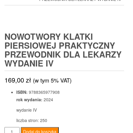
NOWOTWORY KLATKI
PIERSIOWEJ PRAKTYCZNY
PRZEWODNIK DLA LEKARZY
WYDANIE IV
169,00
zł
(w tym 5% VAT)
ISBN:
9788365977908
rok wydania:
2024
wydanie IV
liczba stron: 250
ilość
Dodaj do koszyka