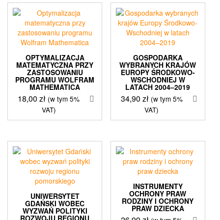
OPTYMALIZACJA
GOSPODARKA
MATEMATYCZNA PRZY
WYBRANYCH KRAJÓW
ZASTOSOWANIU
EUROPY ŚRODKOWO-
PROGRAMU WOLFRAM
WSCHODNIEJ W
MATHEMATICA
LATACH 2004–2019
18,00
zł
34,90
zł
(w tym 5%
(w tym 5%
VAT)
VAT)
INSTRUMENTY
OCHRONY PRAW
UNIWERSYTET
RODZINY I OCHRONY
GDAŃSKI WOBEC
PRAW DZIECKA
WYZWAŃ POLITYKI
ROZWOJU REGIONU
26,99
zł
(w tym 5%