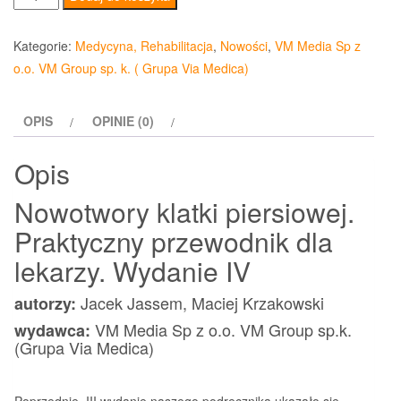
Nowotwory
klatki
Kategorie:
Medycyna, Rehabilitacja
,
Nowości
,
VM Media Sp z
piersiowej
o.o. VM Group sp. k. ( Grupa Via Medica)
Praktyczny
przewodnik
OPIS
OPINIE (0)
dla
lekarzy
Opis
Wydanie
IV
Nowotwory klatki piersiowej.
Praktyczny przewodnik dla
lekarzy. Wydanie IV
Jacek Jassem, Maciej Krzakowski
autorzy:
VM Media Sp z o.o. VM Group sp.k.
wydawca:
(Grupa Via Medica)
Poprzednie, III wydanie naszego podręcznika ukazało się