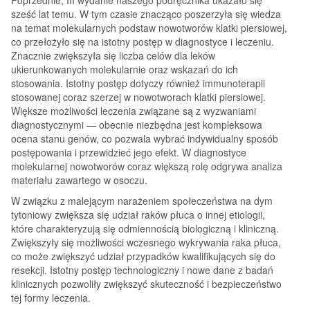
sześć lat temu. W tym czasie znacząco poszerzyła się wiedza
na temat molekularnych podstaw nowotworów klatki piersiowej,
co przełożyło się na istotny postęp w diagnostyce i leczeniu.
Znacznie zwiększyła się liczba celów dla leków
ukierunkowanych molekularnie oraz wskazań do ich
stosowania. Istotny postęp dotyczy również immunoterapii
stosowanej coraz szerzej w nowotworach klatki piersiowej.
Większe możliwości leczenia związane są z wyzwaniami
diagnostycznymi — obecnie niezbędna jest kompleksowa
ocena stanu genów, co pozwala wybrać indywidualny sposób
postępowania i przewidzieć jego efekt. W diagnostyce
molekularnej nowotworów coraz większą rolę odgrywa analiza
materiału zawartego w osoczu.
W związku z malejącym narażeniem społeczeństwa na dym
tytoniowy zwiększa się udział raków płuca o innej etiologii,
które charakteryzują się odmiennością biologiczną i kliniczną.
Zwiększyły się możliwości wczesnego wykrywania raka płuca,
co może zwiększyć udział przypadków kwalifikujących się do
resekcji. Istotny postęp technologiczny i nowe dane z badań
klinicznych pozwoliły zwiększyć skuteczność i bezpieczeństwo
tej formy leczenia.