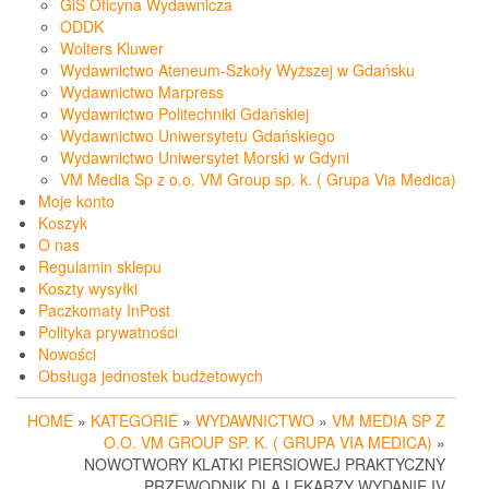
GiS Oficyna Wydawnicza
ODDK
Wolters Kluwer
Wydawnictwo Ateneum-Szkoły Wyższej w Gdańsku
Wydawnictwo Marpress
Wydawnictwo Politechniki Gdańskiej
Wydawnictwo Uniwersytetu Gdańskiego
Wydawnictwo Uniwersytet Morski w Gdyni
VM Media Sp z o.o. VM Group sp. k. ( Grupa Via Medica)
Moje konto
Koszyk
O nas
Regulamin sklepu
Koszty wysyłki
Paczkomaty InPost
Polityka prywatności
Nowości
Obsługa jednostek budżetowych
HOME
»
KATEGORIE
»
WYDAWNICTWO
»
VM MEDIA SP Z
O.O. VM GROUP SP. K. ( GRUPA VIA MEDICA)
»
NOWOTWORY KLATKI PIERSIOWEJ PRAKTYCZNY
PRZEWODNIK DLA LEKARZY WYDANIE IV