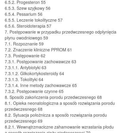
6.5.2. Progesteron 55
6.5.3. Szew szyjkowy 56
6.5.4. Pessarium 56
6.5.5. Leczenie tokolityczne 57
6.5.6. Steroidoterapia 57
7. Postępowanie w przypadku przedwczesnego odpłynięcia
płynu owodniowego 59
7.1. Rozpoznanie 59
7.2. Znaczenie kliniczne PPROM 61
7.3. Postępowanie 62
7.3.1. Postępowanie zachowawcze 63
7.3.1.1. Antybiotyki 63
7.3.1.2. Glikokortykosteroidy 64
7.3.1.3. Tokolityki 64
7.3.1.4. Inne metody zachowawcze 65
7.3.2. Postępowanie czynne 65
8. Sposób zakończenia porodu przedwczesnego 68
8.1. Opieka neonatologiczna a sposób rozwiązania porodu
przedwczesnego 68
8.2. Sytuacja położnicza a sposób rozwiązania porodu
przedwczesnego 69
8.2.1. Wewnątrzmaciczne zahamowanie wzrastania płodu
a sposób rozwiązania ciąży niedonoszonej 70