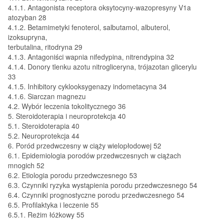
4.1.1. Antagonista receptora oksytocyny-wazopresyny V1a
atozyban 28
4.1.2. Betamimetyki fenoterol, salbutamol, albuterol,
izoksupryna,
terbutalina, ritodryna 29
4.1.3. Antagoniści wapnia nifedypina, nitrendypina 32
4.1.4. Donory tlenku azotu nitrogliceryna, trójazotan glicerylu
33
4.1.5. Inhibitory cyklooksygenazy indometacyna 34
4.1.6. Siarczan magnezu
4.2. Wybór leczenia tokolitycznego 36
5. Steroidoterapia i neuroprotekcja 40
5.1. Steroidoterapia 40
5.2. Neuroprotekcja 44
6. Poród przedwczesny w ciąży wielopłodowej 52
6.1. Epidemiologia porodów przedwczesnych w ciążach
mnogich 52
6.2. Etiologia porodu przedwczesnego 53
6.3. Czynniki ryzyka wystąpienia porodu przedwczesnego 54
6.4. Czynniki prognostyczne porodu przedwczesnego 54
6.5. Profilaktyka i leczenie 55
6.5.1. Reżim łóżkowy 55