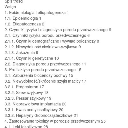
Spis treści
Wstęp
1. Epidemiologia i etiopatogeneza 1
1.1. Epidemiologia 1
1.2. Etiopatogeneza 2
2. Czynniki ryzyka i diagnostyka porodu przedwczesnego 6
2.1. Czynniki ryzyka porodu przedwczesnego 6
2.1.1. Czynniki demograficzne i wywiad położniczy 8
2.1.2. Niewydolność cieśniowo-szyjkowa 9
2.1.3. Zakażenia 9
2.1.4. Czynniki genetyczne 10
2.2. Diagnostyka porodu przedwczesnego 11
3. Profilaktyka porodu przedwczesnego 15
3.1. Zaburzenia biocenozy pochwy 15
3.2. Niewydolność/skrócenie szyjki macicy 17
3.2.1. Progesteron 17
3.2.2. Szew szyjkowy 18
3.2.3. Pessar szyjkowy 19
3.3. Nieprawidłowa implantacja 20
3.3.1. Kwas acetylosalicylowy 20
3.3.2. Heparyny drobnocząsteczkowe 21
4. Zastosowanie tokolizy w porodzie przedwczesnym 25
4.1. Leki tokolityczne 28