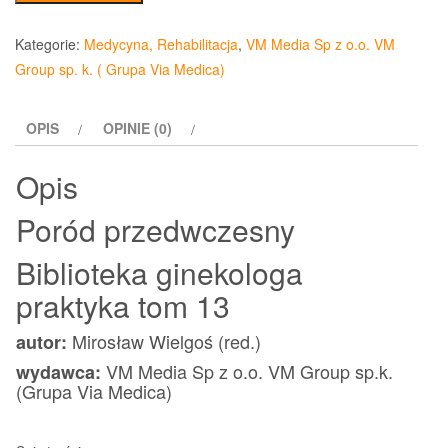
Poród
przedwczesny
Kategorie:
Medycyna, Rehabilitacja
,
VM Media Sp z o.o. VM
Biblioteka
Group sp. k. ( Grupa Via Medica)
ginekologa
praktyka
OPIS
OPINIE (0)
tom
13
Opis
Poród przedwczesny
Biblioteka ginekologa
praktyka tom 13
Mirosław Wielgoś (red.)
autor:
VM Media Sp z o.o. VM Group sp.k.
wydawca:
(Grupa Via Medica)