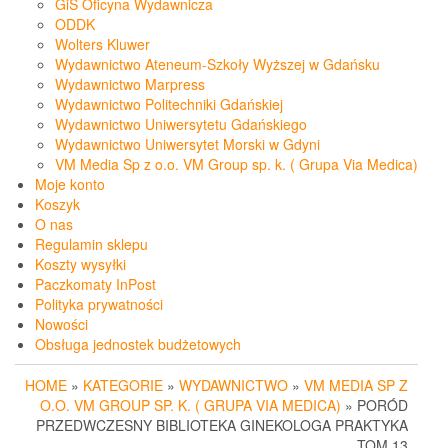
GiS Oficyna Wydawnicza
ODDK
Wolters Kluwer
Wydawnictwo Ateneum-Szkoły Wyższej w Gdańsku
Wydawnictwo Marpress
Wydawnictwo Politechniki Gdańskiej
Wydawnictwo Uniwersytetu Gdańskiego
Wydawnictwo Uniwersytet Morski w Gdyni
VM Media Sp z o.o. VM Group sp. k. ( Grupa Via Medica)
Moje konto
Koszyk
O nas
Regulamin sklepu
Koszty wysyłki
Paczkomaty InPost
Polityka prywatności
Nowości
Obsługa jednostek budżetowych
HOME
»
KATEGORIE
»
WYDAWNICTWO
»
VM MEDIA SP Z
O.O. VM GROUP SP. K. ( GRUPA VIA MEDICA)
» PORÓD
PRZEDWCZESNY BIBLIOTEKA GINEKOLOGA PRAKTYKA
TOM 13