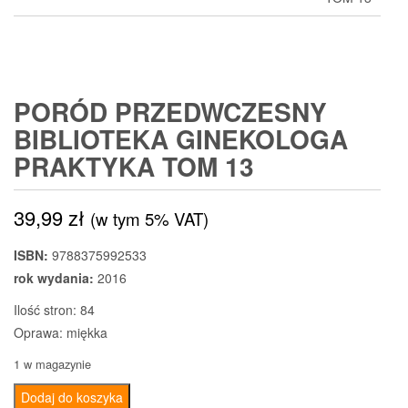
PORÓD PRZEDWCZESNY
BIBLIOTEKA GINEKOLOGA
PRAKTYKA TOM 13
39,99
zł
(w tym 5% VAT)
ISBN:
9788375992533
rok wydania:
2016
Ilość stron: 84
Oprawa: miękka
1 w magazynie
ilość
Dodaj do koszyka