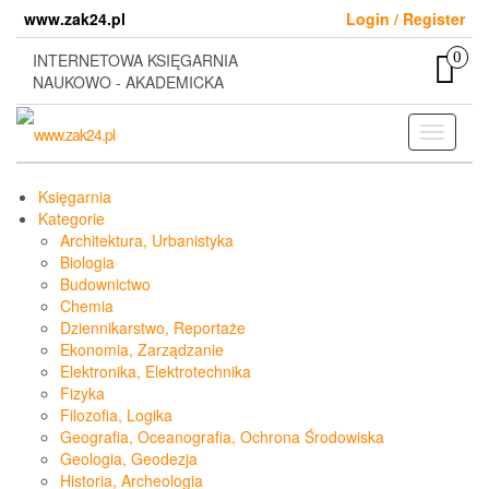
Skip
www.zak24.pl
Login / Register
to
the
0
INTERNETOWA KSIĘGARNIA
content
NAUKOWO - AKADEMICKA
Toggle
navigati
Księgarnia
Kategorie
Architektura, Urbanistyka
Biologia
Budownictwo
Chemia
Dziennikarstwo, Reportaże
Ekonomia, Zarządzanie
Elektronika, Elektrotechnika
Fizyka
Filozofia, Logika
Geografia, Oceanografia, Ochrona Środowiska
Geologia, Geodezja
Historia, Archeologia