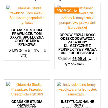
PROMOCJA!
GDAŃSKIE STUDIA
PRAWNICZE. TOM
ODPOWIEDZIALNOŚĆ
XXXVII. SPOŁECZNA
ODSZKODOWAWCZA
GOSPODARKA
ZA SZKODY
RYNKOWA
KLIMATYCZNE Z
PERSPEKTYWY PRAWA
54,99
zł
(w tym 5%
UNII EUROPEJSKIEJ
VAT)
Pierwotna
Aktualna
52,90
zł
46,99
zł
(w
cena
cena
tym 5% VAT)
wynosiła:
wynosi:
52,90 zł.
46,99 zł.
GDAŃSKIE STUDIA
INSTYTUCJONALNE
PRAWNICZE.
FORMY