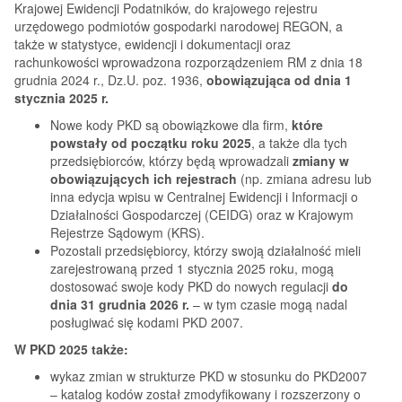
Krajowej Ewidencji Podatników, do krajowego rejestru
urzędowego podmiotów gospodarki narodowej REGON, a
także w statystyce, ewidencji i dokumentacji oraz
rachunkowości wprowadzona rozporządzeniem RM z dnia 18
grudnia 2024 r., Dz.U. poz. 1936,
obowiązująca od dnia 1
stycznia 2025 r.
Nowe kody PKD są obowiązkowe dla firm,
które
powstały od początku roku 2025
, a także dla tych
przedsiębiorców, którzy będą wprowadzali
zmiany w
obowiązujących ich rejestrach
(np. zmiana adresu lub
inna edycja wpisu w Centralnej Ewidencji i Informacji o
Działalności Gospodarczej (CEIDG) oraz w Krajowym
Rejestrze Sądowym (KRS).
Pozostali przedsiębiorcy, którzy swoją działalność mieli
zarejestrowaną przed 1 stycznia 2025 roku, mogą
dostosować swoje kody PKD do nowych regulacji
do
dnia 31 grudnia 2026 r.
– w tym czasie mogą nadal
posługiwać się kodami PKD 2007.
W PKD 2025 także:
wykaz zmian w strukturze PKD w stosunku do PKD2007
– katalog kodów został zmodyfikowany i rozszerzony o