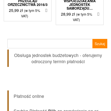
PRZEGLĄD
WSPÓŁDZIAŁANIA
ORZECZNICTWA 2016/3
JEDNOSTEK
SAMORZĄDU…
25,99
zł
(w tym 5%
28,99
zł
(w tym 5%
VAT)
VAT)
Szukaj:
Obsługa jednostek budżetowych - oferujemy
odroczony termin płatności
Płatność online
Szybka Płatność
Blik
za zamówienie na nr