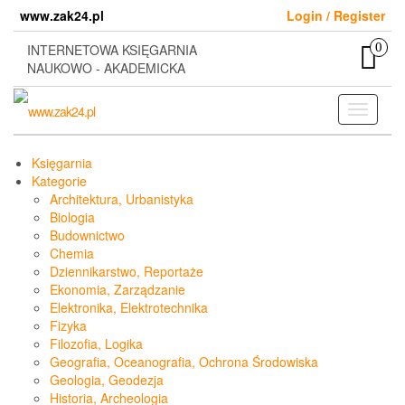
Skip
www.zak24.pl
Login / Register
to
the
0
INTERNETOWA KSIĘGARNIA
content
NAUKOWO - AKADEMICKA
Toggle
navigati
Księgarnia
Kategorie
Architektura, Urbanistyka
Biologia
Budownictwo
Chemia
Dziennikarstwo, Reportaże
Ekonomia, Zarządzanie
Elektronika, Elektrotechnika
Fizyka
Filozofia, Logika
Geografia, Oceanografia, Ochrona Środowiska
Geologia, Geodezja
Historia, Archeologia