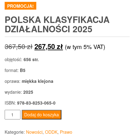
PROMOCJA!
POLSKA KLASYFIKACJA
DZIAŁALNOŚCI 2025
Pierwotna
Aktualna
367,50
zł
267,50
zł
(w tym 5% VAT)
cena
cena
objętość:
656 str.
wynosiła:
wynosi:
format:
B5
367,50 zł.
267,50 zł.
oprawa:
miękka klejona
wydanie:
2025
ISBN:
978-83-8253-065-0
ilość
Dodaj do koszyka
POLSKA
KLASYFIKACJA
Kategorie:
Nowości
,
ODDK
,
Prawo
DZIAŁALNOŚCI