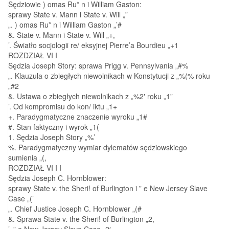
Sędziowie ) omas Ru* n i William Gaston:
sprawy State v. Mann i State v. Will „”
„. ) omas Ru* n i William Gaston „’#
&. State v. Mann i State v. Will „+,
’. Światło socjologii re/ eksyjnej Pierre’a Bourdieu „+1
ROZDZIAŁ VI I
Sędzia Joseph Story: sprawa Prigg v. Pennsylvania „#%
„. Klauzula o zbiegłych niewolnikach w Konstytucji z „%(% roku
„#2
&. Ustawa o zbiegłych niewolnikach z „%2′ roku „1”
’. Od kompromisu do kon/ iktu „1+
+. Paradygmatyczne znaczenie wyroku „1#
#. Stan faktyczny i wyrok „1(
1. Sędzia Joseph Story „%’
%. Paradygmatyczny wymiar dylematów sędziowskiego
sumienia „(,
ROZDZIAŁ VI I I
Sędzia Joseph C. Hornblower:
sprawy State v. the Sheri! of Burlington i ” e New Jersey Slave
Case „(’
„. Chief Justice Joseph C. Hornblower „(#
&. Sprawa State v. the Sheri! of Burlington „2,
’. ” e New Jersey Slave Case „2′