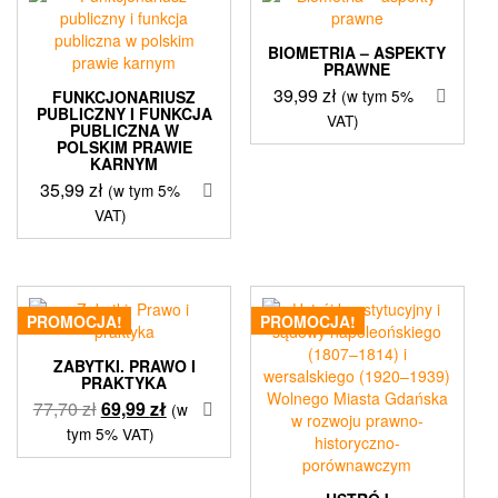
BIOMETRIA – ASPEKTY
PRAWNE
39,99
zł
(w tym 5%
FUNKCJONARIUSZ
PUBLICZNY I FUNKCJA
VAT)
PUBLICZNA W
POLSKIM PRAWIE
KARNYM
35,99
zł
(w tym 5%
VAT)
PROMOCJA!
PROMOCJA!
ZABYTKI. PRAWO I
PRAKTYKA
Pierwotna
Aktualna
77,70
zł
69,99
zł
(w
cena
cena
tym 5% VAT)
wynosiła:
wynosi:
77,70 zł.
69,99 zł.