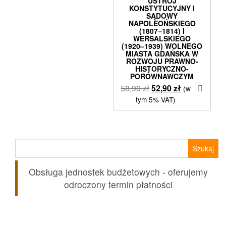
USTRÓJ
KONSTYTUCYJNY I
SĄDOWY
NAPOLEOŃSKIEGO
(1807–1814) I
WERSALSKIEGO
(1920–1939) WOLNEGO
MIASTA GDAŃSKA W
ROZWOJU PRAWNO-
HISTORYCZNO-
PORÓWNAWCZYM
Pierwotna
Aktualna
58,90
zł
52,90
zł
(w
cena
cena
tym 5% VAT)
wynosiła:
wynosi:
58,90 zł.
52,90 zł.
Szukaj:
Obsługa jednostek budżetowych - oferujemy
odroczony termin płatności