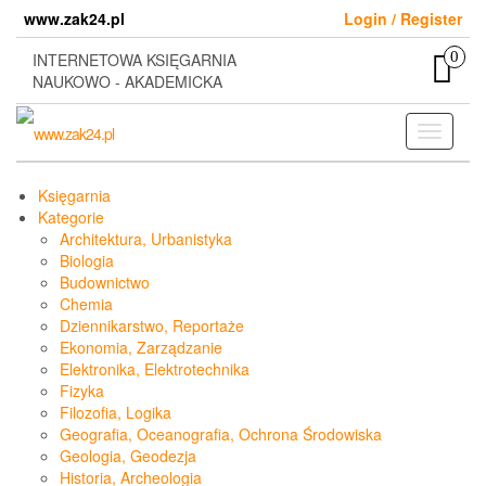
Skip
www.zak24.pl
Login / Register
to
the
0
INTERNETOWA KSIĘGARNIA
content
NAUKOWO - AKADEMICKA
Toggle
navigati
Księgarnia
Kategorie
Architektura, Urbanistyka
Biologia
Budownictwo
Chemia
Dziennikarstwo, Reportaże
Ekonomia, Zarządzanie
Elektronika, Elektrotechnika
Fizyka
Filozofia, Logika
Geografia, Oceanografia, Ochrona Środowiska
Geologia, Geodezja
Historia, Archeologia