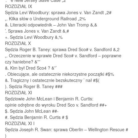
ROZDZIAŁ IX
Sędzia Levi Woodbury: sprawa Jones v. Van Zandt „2#
„. Kilka słów o Underground Railroad „2%
&. Literacki odpowiednik – John Van Tromp &,&
’. Sprawa Jones v. Van Zandt &,#
+. Sędzia Levi Woodbury &,%
ROZDZIAŁ X
Sędzia Roger B. Taney: sprawa Dred Sco# v. Sandford &,2
„. Orzeczenie w sprawie Dred Sco# v. Sandford – poprawne
czy haniebne? &””
&. Kim był Dred Sco4 ? &”’
. Obiecujące, ale ostatecznie niekorzystne początki #$%
&. Tragiczny i ostatecznie bezskuteczny ’ nał #$(
). Sędzia Roger B. Taney ###
ROZDZIAŁ XI
Sędziowie John McLean i Benjamin R. Curtis:
opinie odrębne do wyroku Dred Sco v. Sandford ##+
$. Sędzia John McLean ##-
#. Sędzia Benjamin R. Curtis # $
ROZDZIAŁ XI I
Sędzia Joseph R. Swan: sprawa Oberlin – Wellington Rescue #
)