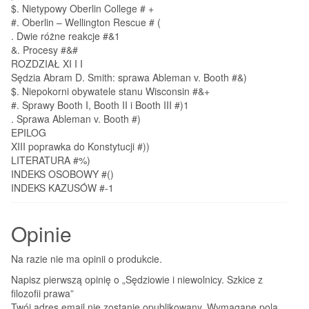
$. Nietypowy Oberlin College # +
#. Oberlin – Wellington Rescue # (
. Dwie różne reakcje #&1
&. Procesy #&#
ROZDZIAŁ XI I I
Sędzia Abram D. Smith: sprawa Ableman v. Booth #&)
$. Niepokorni obywatele stanu Wisconsin #&+
#. Sprawy Booth I, Booth II i Booth III #)1
. Sprawa Ableman v. Booth #)
EPILOG
XIII poprawka do Konstytucji #))
LITERATURA #%)
INDEKS OSOBOWY #()
INDEKS KAZUSÓW #-1
Opinie
Na razie nie ma opinii o produkcie.
Napisz pierwszą opinię o „Sędziowie i niewolnicy. Szkice z
filozofii prawa”
Twój adres email nie zostanie opublikowany.
Wymagane pola