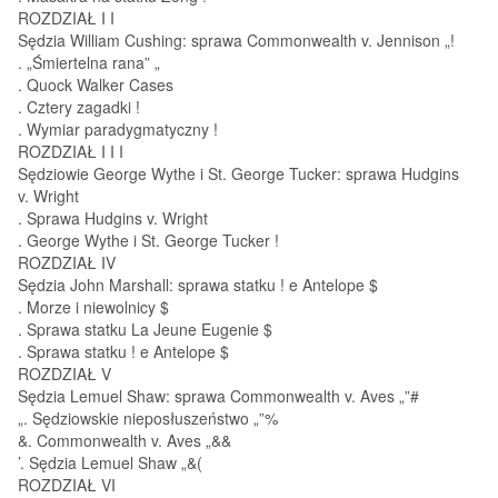
ROZDZIAŁ I I
Sędzia William Cushing: sprawa Commonwealth v. Jennison „!
. „Śmiertelna rana” „
. Quock Walker Cases 
. Cztery zagadki !
. Wymiar paradygmatyczny !
ROZDZIAŁ I I I
Sędziowie George Wythe i St. George Tucker: sprawa Hudgins
v. Wright 
. Sprawa Hudgins v. Wright 
. George Wythe i St. George Tucker !
ROZDZIAŁ IV
Sędzia John Marshall: sprawa statku ! e Antelope $
. Morze i niewolnicy $
. Sprawa statku La Jeune Eugenie $
. Sprawa statku ! e Antelope $
ROZDZIAŁ V
Sędzia Lemuel Shaw: sprawa Commonwealth v. Aves „”#
„. Sędziowskie nieposłuszeństwo „”%
&. Commonwealth v. Aves „&&
’. Sędzia Lemuel Shaw „&(
ROZDZIAŁ VI