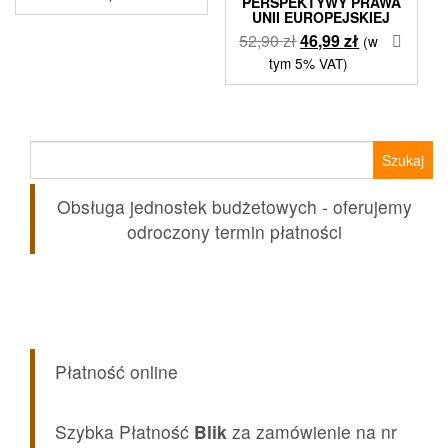
PERSPEKTYWY PRAWA
UNII EUROPEJSKIEJ
Pierwotna
Aktualna
52,90
zł
46,99
zł
(w
cena
cena
tym 5% VAT)
wynosiła:
wynosi:
52,90 zł.
46,99 zł.
Szukaj:
Obsługa jednostek budżetowych - oferujemy
odroczony termin płatności
Płatność online
Szybka Płatność
Blik
za zamówienie na nr