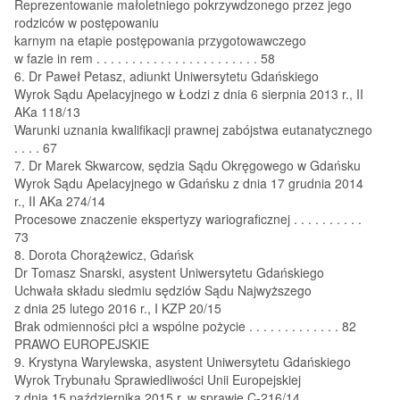
Reprezentowanie małoletniego pokrzywdzonego przez jego
rodziców w postępowaniu
karnym na etapie postępowania przygotowawczego
w fazie in rem . . . . . . . . . . . . . . . . . . . . . . . 58
6. Dr Paweł Petasz, adiunkt Uniwersytetu Gdańskiego
Wyrok Sądu Apelacyjnego w Łodzi z dnia 6 sierpnia 2013 r., II
AKa 118/13
Warunki uznania kwalifikacji prawnej zabójstwa eutanatycznego
. . . . 67
7. Dr Marek Skwarcow, sędzia Sądu Okręgowego w Gdańsku
Wyrok Sądu Apelacyjnego w Gdańsku z dnia 17 grudnia 2014
r., II AKa 274/14
Procesowe znaczenie ekspertyzy wariograficznej . . . . . . . . . .
73
8. Dorota Chorążewicz, Gdańsk
Dr Tomasz Snarski, asystent Uniwersytetu Gdańskiego
Uchwała składu siedmiu sędziów Sądu Najwyższego
z dnia 25 lutego 2016 r., I KZP 20/15
Brak odmienności płci a wspólne pożycie . . . . . . . . . . . . . 82
PRAWO EUROPEJSKIE
9. Krystyna Warylewska, asystent Uniwersytetu Gdańskiego
Wyrok Trybunału Sprawiedliwości Unii Europejskiej
z dnia 15 października 2015 r. w sprawie C-216/14