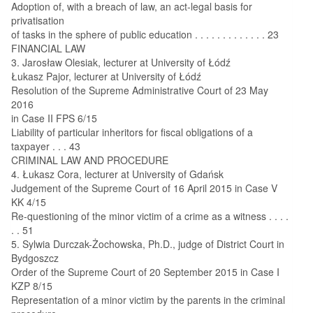
Adoption of, with a breach of law, an act-legal basis for
privatisation
of tasks in the sphere of public education . . . . . . . . . . . . . 23
FINANCIAL LAW
3. Jarosław Olesiak, lecturer at University of Łódź
Łukasz Pajor, lecturer at University of Łódź
Resolution of the Supreme Administrative Court of 23 May
2016
in Case II FPS 6/15
Liability of particular inheritors for fiscal obligations of a
taxpayer . . . 43
CRIMINAL LAW AND PROCEDURE
4. Łukasz Cora, lecturer at University of Gdańsk
Judgement of the Supreme Court of 16 April 2015 in Case V
KK 4/15
Re-questioning of the minor victim of a crime as a witness . . . .
. . 51
5. Sylwia Durczak-Żochowska, Ph.D., judge of District Court in
Bydgoszcz
Order of the Supreme Court of 20 September 2015 in Case I
KZP 8/15
Representation of a minor victim by the parents in the criminal