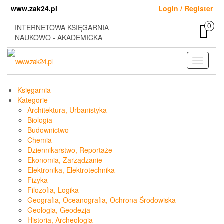
Skip
www.zak24.pl
Login / Register
to
the
0
INTERNETOWA KSIĘGARNIA
content
NAUKOWO - AKADEMICKA
Toggle
navigati
Księgarnia
Kategorie
Architektura, Urbanistyka
Biologia
Budownictwo
Chemia
Dziennikarstwo, Reportaże
Ekonomia, Zarządzanie
Elektronika, Elektrotechnika
Fizyka
Filozofia, Logika
Geografia, Oceanografia, Ochrona Środowiska
Geologia, Geodezja
Historia, Archeologia