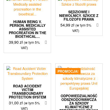
SĘDZIOWIE I
NIEWOLNICY. SZKICE Z
FILOZOFII PRAWA
HUMAN BEING V.
54,99
zł
(w tym 5%
PERSON. MEDICALLY
ASSISTED
VAT)
PROCREATION IN THE
BIOETHICAL…
39,90
zł
(w tym 5%
VAT)
PROMOCJA!
ROAD ACCIDENT
VICTIM
TRANSBOUNDARY
ODPOWIEDZIALNOŚĆ
PROTECTION SYSTEM
ODSZKODOWAWCZA
31,00
zł
(w tym 5%
ZA SZKODY
KLIMATYCZNE Z
VAT)