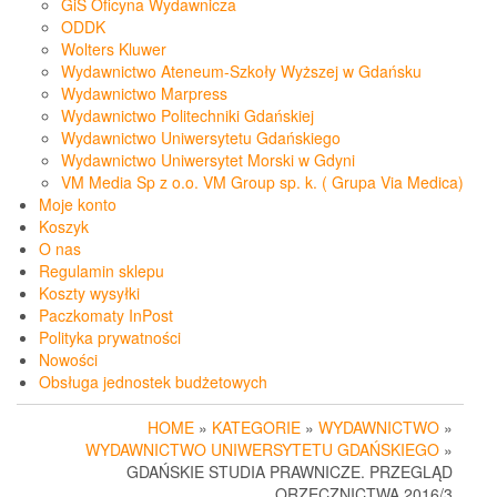
GiS Oficyna Wydawnicza
ODDK
Wolters Kluwer
Wydawnictwo Ateneum-Szkoły Wyższej w Gdańsku
Wydawnictwo Marpress
Wydawnictwo Politechniki Gdańskiej
Wydawnictwo Uniwersytetu Gdańskiego
Wydawnictwo Uniwersytet Morski w Gdyni
VM Media Sp z o.o. VM Group sp. k. ( Grupa Via Medica)
Moje konto
Koszyk
O nas
Regulamin sklepu
Koszty wysyłki
Paczkomaty InPost
Polityka prywatności
Nowości
Obsługa jednostek budżetowych
HOME
»
KATEGORIE
»
WYDAWNICTWO
»
WYDAWNICTWO UNIWERSYTETU GDAŃSKIEGO
»
GDAŃSKIE STUDIA PRAWNICZE. PRZEGLĄD
ORZECZNICTWA 2016/3