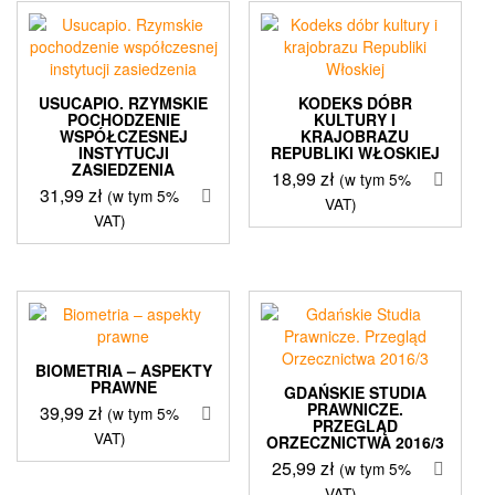
USUCAPIO. RZYMSKIE
KODEKS DÓBR
POCHODZENIE
KULTURY I
WSPÓŁCZESNEJ
KRAJOBRAZU
INSTYTUCJI
REPUBLIKI WŁOSKIEJ
ZASIEDZENIA
18,99
zł
(w tym 5%
31,99
zł
(w tym 5%
VAT)
VAT)
BIOMETRIA – ASPEKTY
PRAWNE
GDAŃSKIE STUDIA
PRAWNICZE.
39,99
zł
(w tym 5%
PRZEGLĄD
VAT)
ORZECZNICTWA 2016/3
25,99
zł
(w tym 5%
VAT)