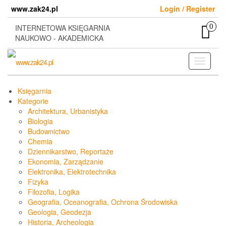
Skip
www.zak24.pl
Login / Register
to
the
0
INTERNETOWA KSIĘGARNIA
content
NAUKOWO - AKADEMICKA
Toggle
navigati
Księgarnia
Kategorie
Architektura, Urbanistyka
Biologia
Budownictwo
Chemia
Dziennikarstwo, Reportaże
Ekonomia, Zarządzanie
Elektronika, Elektrotechnika
Fizyka
Filozofia, Logika
Geografia, Oceanografia, Ochrona Środowiska
Geologia, Geodezja
Historia, Archeologia