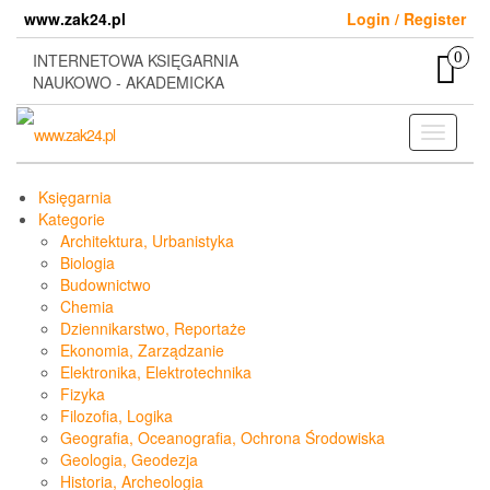
Skip
www.zak24.pl
Login / Register
to
the
0
INTERNETOWA KSIĘGARNIA
content
NAUKOWO - AKADEMICKA
Toggle
navigati
Księgarnia
Kategorie
Architektura, Urbanistyka
Biologia
Budownictwo
Chemia
Dziennikarstwo, Reportaże
Ekonomia, Zarządzanie
Elektronika, Elektrotechnika
Fizyka
Filozofia, Logika
Geografia, Oceanografia, Ochrona Środowiska
Geologia, Geodezja
Historia, Archeologia