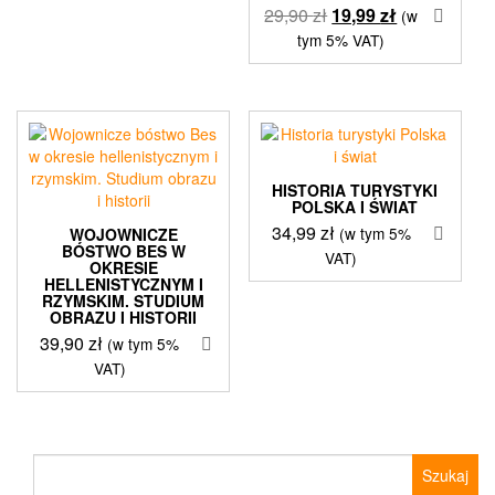
Pierwotna
Aktualna
63,00 zł.
49,99 zł.
29,90
zł
19,99
zł
(w
cena
cena
tym 5% VAT)
wynosiła:
wynosi:
29,90 zł.
19,99 zł.
HISTORIA TURYSTYKI
POLSKA I ŚWIAT
34,99
zł
(w tym 5%
WOJOWNICZE
BÓSTWO BES W
VAT)
OKRESIE
HELLENISTYCZNYM I
RZYMSKIM. STUDIUM
OBRAZU I HISTORII
39,90
zł
(w tym 5%
VAT)
Szukaj: