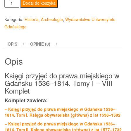
ilość
Dodaj do koszyka
Księgi
przyjęć
Kategorie:
Historia, Archeologia
,
Wydawnictwo Uniwersytetu
do
Gdańskiego
prawa
miejskiego
OPIS
OPINIE (0)
w
Gdańsku
Opis
1536–
1814.
Księgi przyjęć do prawa miejskiego w
Tomy
Gdańsku 1536–1814. Tomy I – VIII
I
Komplet
-
VIII
Komplet zawiera:
Komplet
– Księgi przyjęć do prawa miejskiego w Gdańsku 1536–
1814. Tom I. Księga obywatelska (główna) z lat 1536–1592
– Księgi przyjęć do prawa miejskiego w Gdańsku 1536–
1814. Tom II. Księga obywatelska (główna) z lat 1577–1732