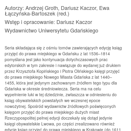
Autorzy: Andrzej Groth, Dariusz Kaczor, Ewa
Łączyńska-Bartoszek (red.)
Wstęp i opracowanie: Dariusz Kaczor
Wydawnictwo Uniwersytetu Gdańskiego
Seria składająca się z ośmiu tomów zawierających edycję ksiąg
przyjęć do prawa miejskiego w Gdańsku z lat 1536–1814
pomyślana jest jako kontynuacja dotychczasowych prac
edytorskich w tym zakresie i nawiązuje do wydanej już drukiem
przez Krzysztofa Kopińskiego i Piotra Olińskiego księgi przyjęć
do prawa miejskiego Nowego Miasta Gdańska z lat 1440–
1455, która jest jedynym zachowanym źródłem tego typu dla
Gdańska w okresie średniowiecza. Seria ma na celu
wypełnienie luki w tej dziedzinie, zwłaszcza w odniesieniu do
ksiąg obywatelskich powstałych we wczesnej epoce
nowożytnej. Spośród wydawnictw źródłowych poświęconych
księgom przyjęć do prawa miejskiego dużych miast
Rzeczypospolitej pełnej edycji doczekały się dotąd jedynie
księgi obywatelskie Lwowa, po części zrealizowano również
edycje ksiąg przyjęć do prawa miejskiego w Krakowie (do 1611