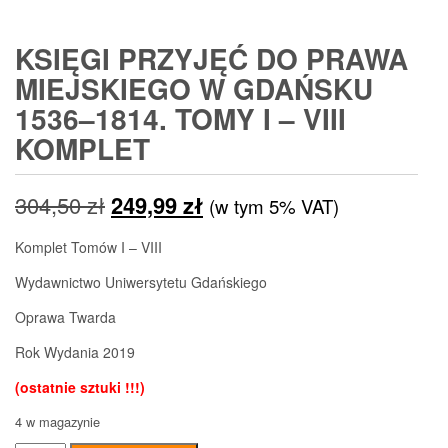
KSIĘGI PRZYJĘĆ DO PRAWA
MIEJSKIEGO W GDAŃSKU
1536–1814. TOMY I – VIII
KOMPLET
Pierwotna
Aktualna
304,50
zł
249,99
zł
(w tym 5% VAT)
cena
cena
Komplet Tomów I – VIII
wynosiła:
wynosi:
Wydawnictwo Uniwersytetu Gdańskiego
304,50 zł.
249,99 zł.
Oprawa Twarda
Rok Wydania 2019
(ostatnie sztuki !!!)
4 w magazynie