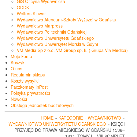
GiS Oficyna Wydawnicza
ODDK
Wolters Kluwer
Wydawnictwo Ateneum-Szkoły Wyższej w Gdańsku
Wydawnictwo Marpress
Wydawnictwo Politechniki Gdańskiej
Wydawnictwo Uniwersytetu Gdańskiego
Wydawnictwo Uniwersytet Morski w Gdyni
VM Media Sp z o.o. VM Group sp. k. ( Grupa Via Medica)
Moje konto
Koszyk
O nas
Regulamin sklepu
Koszty wysyłki
Paczkomaty InPost
Polityka prywatności
Nowości
Obsługa jednostek budżetowych
HOME
»
KATEGORIE
»
WYDAWNICTWO
»
WYDAWNICTWO UNIWERSYTETU GDAŃSKIEGO
» KSIĘGI
PRZYJĘĆ DO PRAWA MIEJSKIEGO W GDAŃSKU 1536–
1814. TOMY I – VIII KOMPLET