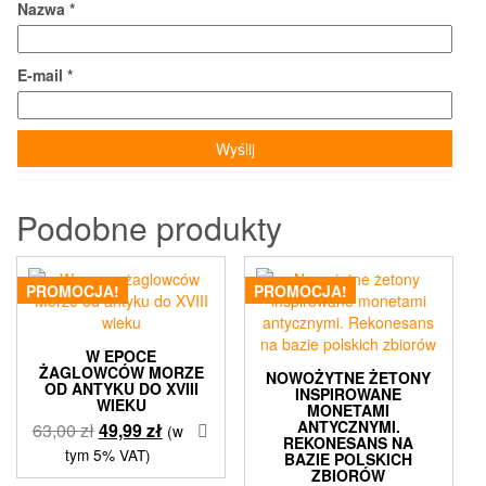
Nazwa
*
E-mail
*
Podobne produkty
PROMOCJA!
PROMOCJA!
W EPOCE
ŻAGLOWCÓW MORZE
NOWOŻYTNE ŻETONY
OD ANTYKU DO XVIII
INSPIROWANE
WIEKU
MONETAMI
ANTYCZNYMI.
Pierwotna
Aktualna
63,00
zł
49,99
zł
(w
REKONESANS NA
cena
cena
tym 5% VAT)
BAZIE POLSKICH
wynosiła:
wynosi:
ZBIORÓW