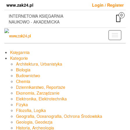
Skip
www.zak24.pl
Login / Register
to
the
0
INTERNETOWA KSIĘGARNIA
content
NAUKOWO - AKADEMICKA
Toggle
navigati
Księgarnia
Kategorie
Architektura, Urbanistyka
Biologia
Budownictwo
Chemia
Dziennikarstwo, Reportaże
Ekonomia, Zarządzanie
Elektronika, Elektrotechnika
Fizyka
Filozofia, Logika
Geografia, Oceanografia, Ochrona Środowiska
Geologia, Geodezja
Historia, Archeologia