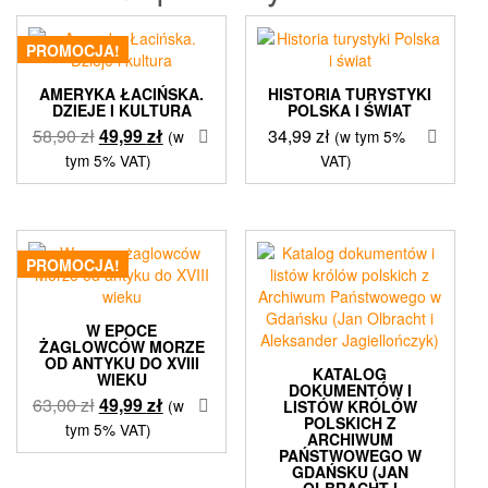
PROMOCJA!
AMERYKA ŁACIŃSKA.
HISTORIA TURYSTYKI
DZIEJE I KULTURA
POLSKA I ŚWIAT
Pierwotna
Aktualna
58,90
zł
49,99
zł
34,99
zł
(w
(w tym 5%
cena
cena
tym 5% VAT)
VAT)
wynosiła:
wynosi:
58,90 zł.
49,99 zł.
PROMOCJA!
W EPOCE
ŻAGLOWCÓW MORZE
OD ANTYKU DO XVIII
KATALOG
WIEKU
DOKUMENTÓW I
Pierwotna
Aktualna
63,00
zł
49,99
zł
(w
LISTÓW KRÓLÓW
POLSKICH Z
cena
cena
tym 5% VAT)
ARCHIWUM
wynosiła:
wynosi:
PAŃSTWOWEGO W
GDAŃSKU (JAN
63,00 zł.
49,99 zł.
OLBRACHT I