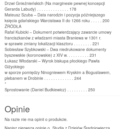
Drzwi Gnieźnieńskich (Na marginesie pewnej koncepcji
Gerarda Labudy) . . . . . . . . . . . . . . 178
Mateusz Szuba – Data narodzin i pozycja późniejszego
księcia gdańskiego Warcisława II do 1266 roku . . . . . 200
ŹRÓDŁA
Rafał Kubicki – Dokument potwierdzający zawarcie umowy
franciszkanów z władzami miasta Braniewa w 1301 r.
w sprawie zmiany lokalizacji klasztoru . . . . . . . . 221
Sobiesław Szybkowski – Dwa niedrukowane dokumenty
byszewskie (koronowskie) z XIV w. . . . . . . . . . 231
Łukasz Włodarski – Wyrok biskupa płockiego Pawła
Giżyckiego
w sporze pomiędzy Ninogniewem Kryskim a Bogusławem,
plebanem w Drobinie . . . . . . . . . . . . . 244
*
Sprostowanie (Daniel Budkiewicz) . . . . . . . . . 250
Opinie
Na razie nie ma opinii o produkcie.
Napisz pierwszą opinię o „Studia z Dziejów Średniowiecza.