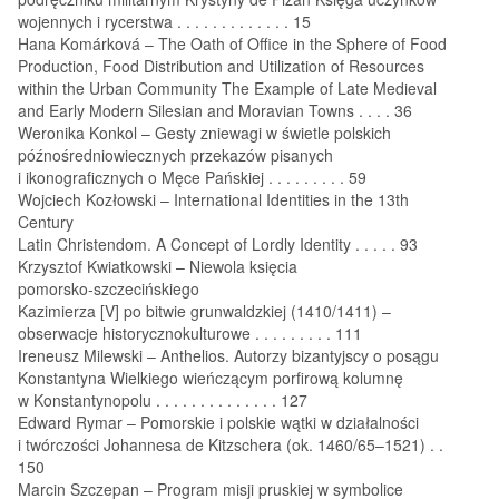
wojennych i rycerstwa . . . . . . . . . . . . . 15
Hana Komárková – The Oath of Office in the Sphere of Food
Production, Food Distribution and Utilization of Resources
within the Urban Community The Example of Late Medieval
and Early Modern Silesian and Moravian Towns . . . . 36
Weronika Konkol – Gesty zniewagi w świetle polskich
późnośredniowiecznych przekazów pisanych
i ikonograficznych o Męce Pańskiej . . . . . . . . . 59
Wojciech Kozłowski – International Identities in the 13th
Century
Latin Christendom. A Concept of Lordly Identity . . . . . 93
Krzysztof Kwiatkowski – Niewola księcia
pomorsko‑szczecińskiego
Kazimierza [V] po bitwie grunwaldzkiej (1410/1411) –
obserwacje historycznokulturowe . . . . . . . . . 111
Ireneusz Milewski – Anthelios. Autorzy bizantyjscy o posągu
Konstantyna Wielkiego wieńczącym porfirową kolumnę
w Konstantynopolu . . . . . . . . . . . . . . 127
Edward Rymar – Pomorskie i polskie wątki w działalności
i twórczości Johannesa de Kitzschera (ok. 1460/65–1521) . .
150
Marcin Szczepan – Program misji pruskiej w symbolice