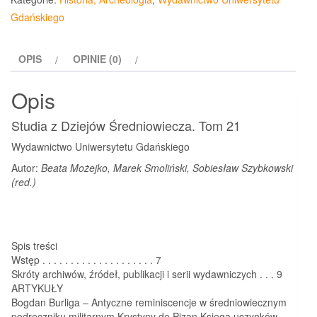
Dziejów
Gdańskiego
Średniowiecza.
Tom
OPIS
OPINIE (0)
21
Opis
Studia z Dziejów Średniowiecza. Tom 21
Wydawnictwo Uniwersytetu Gdańskiego
Autor:
Beata Możejko, Marek Smoliński, Sobiesław Szybkowski
(red.)
Spis treści
Wstęp . . . . . . . . . . . . . . . . . . . . 7
Skróty archiwów, źródeł, publikacji i serii wydawniczych . . . 9
ARTYKUŁY
Bogdan Burliga – Antyczne reminiscencje w średniowiecznym
podręczniku militarnym Krystyny de Pizan Księga uczynków