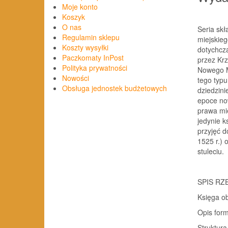
Moje konto
Koszyk
O nas
Seria skł
Regulamin sklepu
miejskie
Koszty wysyłki
dotychcza
Paczkomaty InPost
przez Krz
Polityka prywatności
Nowego M
Nowości
tego typu
Obsługa jednostek budżetowych
dziedzini
epoce no
prawa mie
jedynie k
przyjęć 
1525 r.) 
stuleciu.
SPIS RZ
Księga oby
Opis formaln
Struktura wp