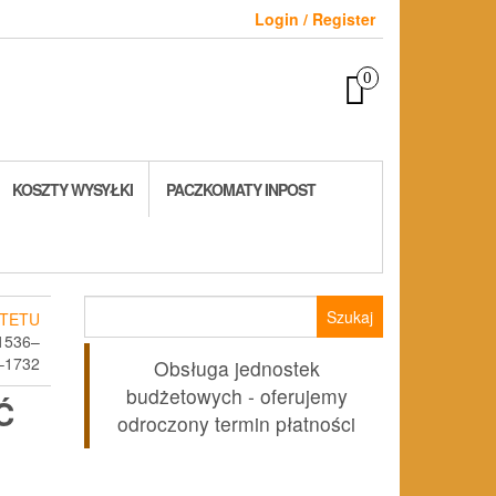
Login / Register
0
KOSZTY WYSYŁKI
PACZKOMATY INPOST
Szukaj:
TETU
1536–
–1732
Obsługa jednostek
budżetowych - oferujemy
Ć
odroczony termin płatności