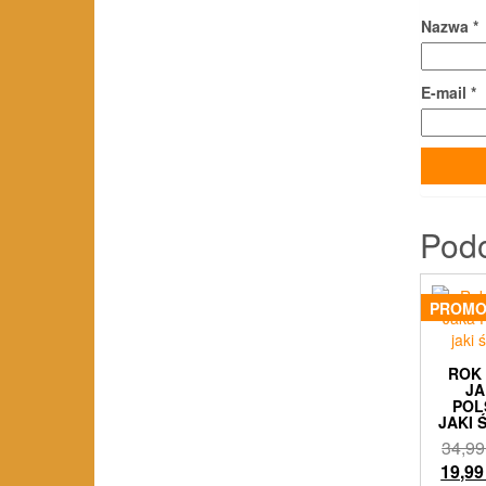
Nazwa
*
E-mail
*
Pod
PROMO
ROK 
J
POL
JAKI 
34,9
19,9