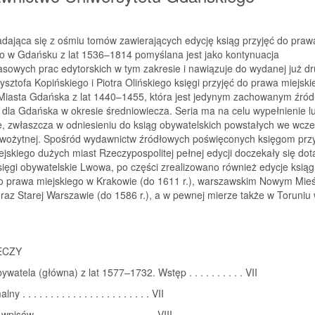
adająca się z ośmiu tomów zawierających edycję ksiąg przyjęć do praw
go w Gdańsku z lat 1536–1814 pomyślana jest jako kontynuacja
sowych prac edytorskich w tym zakresie i nawiązuje do wydanej już d
ysztofa Kopińskiego i Piotra Olińskiego księgi przyjęć do prawa miejski
iasta Gdańska z lat 1440–1455, która jest jedynym zachowanym źró
 dla Gdańska w okresie średniowiecza. Seria ma na celu wypełnienie luk
e, zwłaszcza w odniesieniu do ksiąg obywatelskich powstałych we wcze
wożytnej. Spośród wydawnictw źródłowych poświęconych księgom przy
jskiego dużych miast Rzeczypospolitej pełnej edycji doczekały się dot
sięgi obywatelskie Lwowa, po części zrealizowano również edycje ksiąg
do prawa miejskiego w Krakowie (do 1611 r.), warszawskim Nowym Mieś
oraz Starej Warszawie (do 1586 r.), a w pewnej mierze także w Toruniu 
ECZY
watela (główna) z lat 1577–1732. Wstęp . . . . . . . . . . VII
y . . . . . . . . . . . . . . . . . . . . . . . VII
isów . . . . . . . . . . . . . . . . . . . . . .VIII