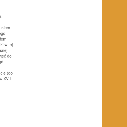
a
rukiem
ego
dłem
i w tej
snej
jęć do
ąd
cie (do
w XVII