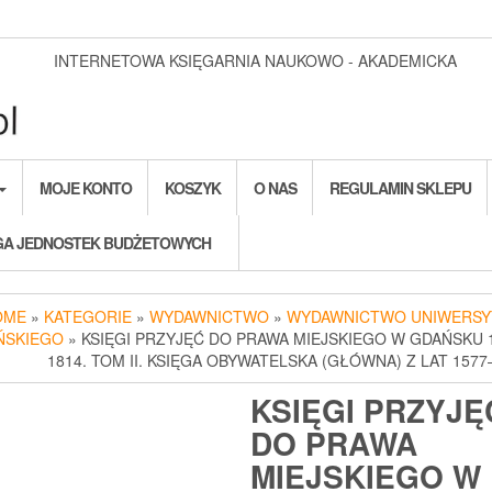
INTERNETOWA KSIĘGARNIA NAUKOWO - AKADEMICKA
MOJE KONTO
KOSZYK
O NAS
REGULAMIN SKLEPU
A JEDNOSTEK BUDŻETOWYCH
OME
»
KATEGORIE
»
WYDAWNICTWO
»
WYDAWNICTWO UNIWERSY
ŃSKIEGO
» KSIĘGI PRZYJĘĆ DO PRAWA MIEJSKIEGO W GDAŃSKU 
1814. TOM II. KSIĘGA OBYWATELSKA (GŁÓWNA) Z LAT 1577
KSIĘGI PRZYJĘ
DO PRAWA
MIEJSKIEGO W