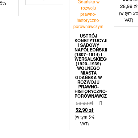
wynosiła:
cena
 5%
28,99
zł
34,99 zł.
wynosi:
)
(w tym 5
19,99 zł.
VAT)
USTRÓJ
KONSTYTUCYJNY
I SĄDOWY
NAPOLEOŃSKIEGO
(1807–1814) I
WERSALSKIEGO
(1920–1939)
WOLNEGO
MIASTA
GDAŃSKA W
ROZWOJU
PRAWNO-
HISTORYCZNO-
PORÓWNAWCZYM
Pierwotna
58,90
zł
cena
Aktualna
52,90
zł
wynosiła:
cena
(w tym 5%
58,90 zł.
wynosi:
VAT)
52,90 zł.