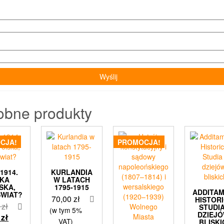
obne produkty
CJA!
PROMOCJA!
1914.
KURLANDIA
AKA
W LATACH
SKA,
1795-1915
ADDITA
ŚWIAT?
70,00
zł
HISTORI
Pierwotna
9
zł
STUDIA
(w tym 5%
DZIEJÓ
cena
Aktualna
9
zł
VAT)
BLISKI