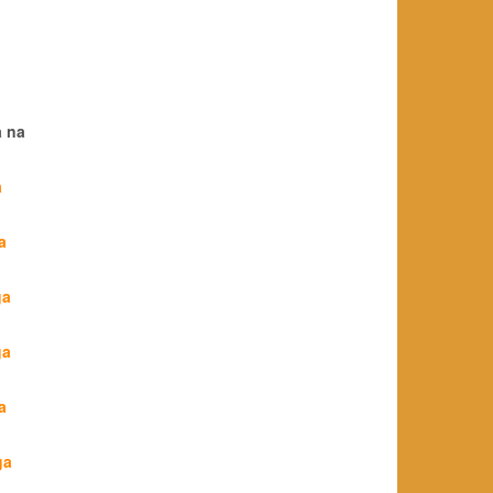
a na
a
a
ga
ga
a
ga