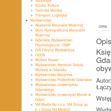
Socjologia
Sztuka, Kultura
Technika Morska
Transport, Logistyka
Wydawnictwo
Akademia Marynarki Wojennej
OPIS
Biuro Hydrograficzne Marynarki
Wojennej
Opi
Gdańskie Wydawnictwo
Psychologiczne / GWP
Księ
GiS Oficyna Wydawnicza
ODDK
Gdań
Wolters Kluwer
Wydawnictwo Ateneum-Szkoły
obyw
Wyższej w Gdańsku
Wydawnictwo Marpress
Autor
Wydawnictwo Politechniki Gdańskiej
Wydawnictwo Uniwersytetu
Łączy
Gdańskiego
Wydawnictwo Uniwersytet Morski w
Wstęp
Gdyni
VM Media Sp z o.o. VM Group sp.
Wyda
k. ( Grupa Via Medica)