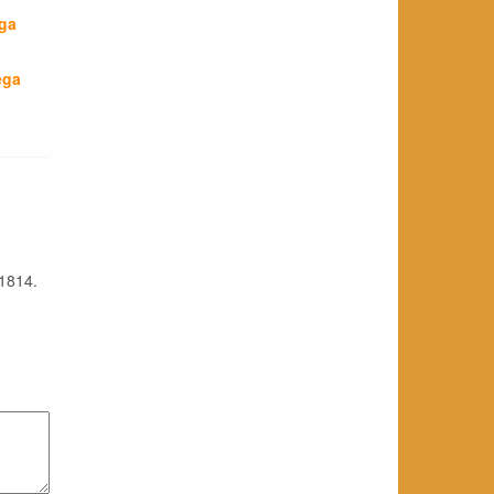
ęga
ęga
–1814.