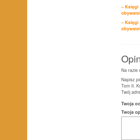
– Księgi
obywatel
– Księgi
obywatel
Opin
Na razie 
Napisz p
Tom II. K
Twój adre
Twoja o
Twoja o