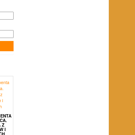
MENTA
CA.
 Z
W I
CH