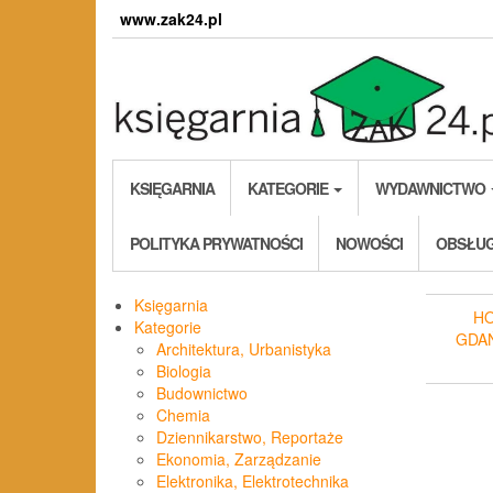
Skip
www.zak24.pl
to
the
content
KSIĘGARNIA
KATEGORIE
WYDAWNICTWO
POLITYKA PRYWATNOŚCI
NOWOŚCI
OBSŁUG
Księgarnia
H
Kategorie
GDA
Architektura, Urbanistyka
Biologia
Budownictwo
Chemia
Dziennikarstwo, Reportaże
Ekonomia, Zarządzanie
Elektronika, Elektrotechnika