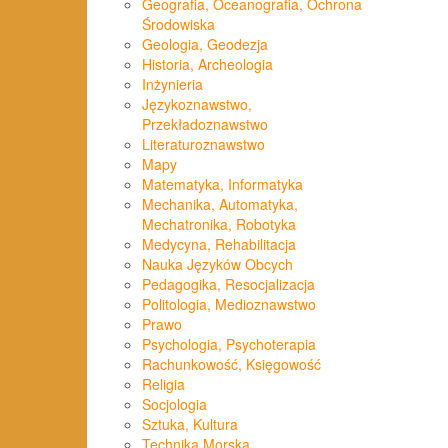
Geografia, Oceanografia, Ochrona
Środowiska
Geologia, Geodezja
Historia, Archeologia
Inżynieria
Językoznawstwo,
Przekładoznawstwo
Literaturoznawstwo
Mapy
Matematyka, Informatyka
Mechanika, Automatyka,
Mechatronika, Robotyka
Medycyna, Rehabilitacja
Nauka Języków Obcych
Pedagogika, Resocjalizacja
Politologia, Medioznawstwo
Prawo
Psychologia, Psychoterapia
Rachunkowość, Księgowość
Religia
Socjologia
Sztuka, Kultura
Technika Morska