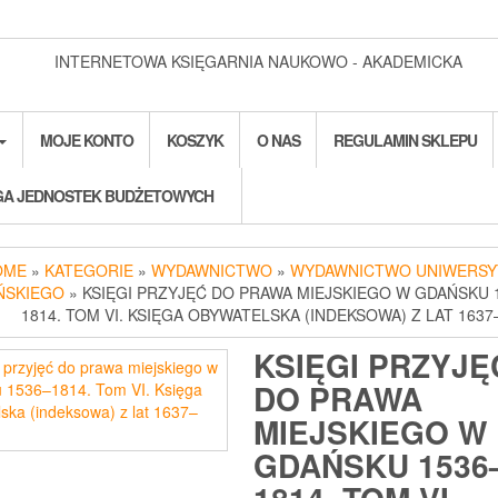
INTERNETOWA KSIĘGARNIA NAUKOWO - AKADEMICKA
MOJE KONTO
KOSZYK
O NAS
REGULAMIN SKLEPU
A JEDNOSTEK BUDŻETOWYCH
OME
»
KATEGORIE
»
WYDAWNICTWO
»
WYDAWNICTWO UNIWERSY
ŃSKIEGO
» KSIĘGI PRZYJĘĆ DO PRAWA MIEJSKIEGO W GDAŃSKU 
1814. TOM VI. KSIĘGA OBYWATELSKA (INDEKSOWA) Z LAT 1637
KSIĘGI PRZYJĘ
DO PRAWA
MIEJSKIEGO W
GDAŃSKU 1536