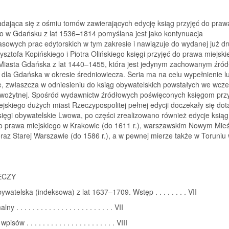
adająca się z ośmiu tomów zawierających edycję ksiąg przyjęć do praw
go w Gdańsku z lat 1536–1814 pomyślana jest jako kontynuacja
sowych prac edytorskich w tym zakresie i nawiązuje do wydanej już d
ysztofa Kopińskiego i Piotra Olińskiego księgi przyjęć do prawa miejski
iasta Gdańska z lat 1440–1455, która jest jedynym zachowanym źró
 dla Gdańska w okresie średniowiecza. Seria ma na celu wypełnienie luk
e, zwłaszcza w odniesieniu do ksiąg obywatelskich powstałych we wcze
wożytnej. Spośród wydawnictw źródłowych poświęconych księgom przy
jskiego dużych miast Rzeczypospolitej pełnej edycji doczekały się dot
sięgi obywatelskie Lwowa, po części zrealizowano również edycje ksiąg
do prawa miejskiego w Krakowie (do 1611 r.), warszawskim Nowym Mieś
oraz Starej Warszawie (do 1586 r.), a w pewnej mierze także w Toruniu 
ECZY
ywatelska (indeksowa) z lat 1637–1709. Wstęp . . . . . . . . VII
y . . . . . . . . . . . . . . . . . . . . . . . . VII
isów . . . . . . . . . . . . . . . . . . . . . . VIII