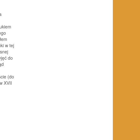
a
rukiem
ego
dłem
i w tej
snej
jęć do
ąd
cie (do
w XVII