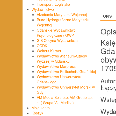
Transport, Logistyka
Wydawnictwo
Akademia Marynarki Wojennej
OPIS
Biuro Hydrograficzne Marynarki
Wojennej
Opi
Gdańskie Wydawnictwo
Psychologiczne / GWP
Księ
GiS Oficyna Wydawnicza
ODDK
Gda
Wolters Kluwer
Wydawnictwo Ateneum-Szkoły
obyw
Wyższej w Gdańsku
170
Wydawnictwo Marpress
Wydawnictwo Politechniki Gdańskiej
Wydawnictwo Uniwersytetu
Autor
Gdańskiego
Łączy
Wydawnictwo Uniwersytet Morski w
Gdyni
Wstęp
VM Media Sp z o.o. VM Group sp.
k. ( Grupa Via Medica)
Moje konto
Wyda
Koszyk