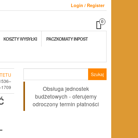
Login / Register
0
KOSZTY WYSYŁKI
PACZKOMATY INPOST
Szukaj:
TETU
1536–
–1709
Obsługa jednostek
budżetowych - oferujemy
Ć
odroczony termin płatności
–