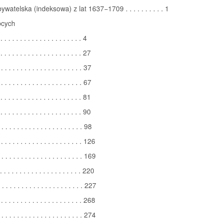
watelska (indeksowa) z lat 1637−1709 . . . . . . . . . . 1
bcych
. . . . . . . . . . . . . . . . . . . . . 4
. . . . . . . . . . . . . . . . . . . . . 27
. . . . . . . . . . . . . . . . . . . . . 37
. . . . . . . . . . . . . . . . . . . . . 67
. . . . . . . . . . . . . . . . . . . . . 81
. . . . . . . . . . . . . . . . . . . . . 90
. . . . . . . . . . . . . . . . . . . . . 98
 . . . . . . . . . . . . . . . . . . . . . 126
 . . . . . . . . . . . . . . . . . . . . . 169
. . . . . . . . . . . . . . . . . . . . . 220
 . . . . . . . . . . . . . . . . . . . . . 227
 . . . . . . . . . . . . . . . . . . . . . 268
 . . . . . . . . . . . . . . . . . . . . . 274