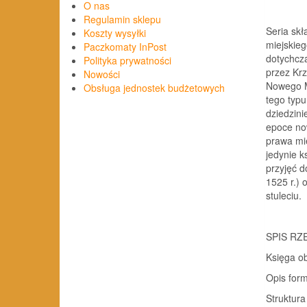
O nas
Regulamin sklepu
Seria skł
Koszty wysyłki
miejskie
Paczkomaty InPost
dotychcza
Polityka prywatności
przez Krz
Nowości
Nowego M
Obsługa jednostek budżetowych
tego typu
dziedzini
epoce no
prawa mie
jedynie k
przyjęć 
1525 r.) 
stuleciu.
SPIS RZ
Księga ob
Opis formaln
Struktura wp