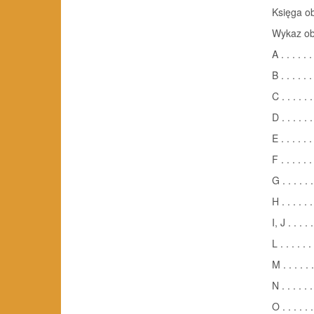
Księga oby
Wykaz o
A . . . . . . 
B . . . . . . 
C . . . . . . 
D . . . . . . 
E . . . . . . 
F . . . . . . 
G . . . . . . 
H . . . . . .
I, J . . . . .
L . . . . . . 
M . . . . . .
N . . . . . .
O . . . . . .