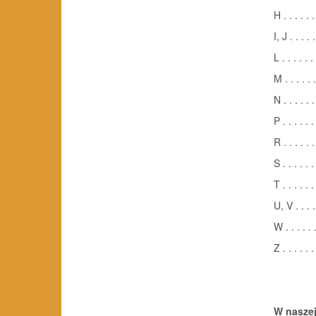
H . . . . . .
I, J . . . . .
L . . . . . . 
M . . . . . .
N . . . . . .
P . . . . . .
R . . . . . .
S . . . . . .
T . . . . . .
U, V . . . . 
W . . . . . .
Z . . . . . .
W naszej