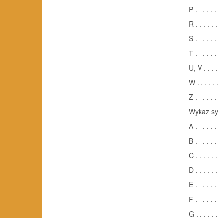
P . . . . . .
R . . . . . .
S . . . . . .
T . . . . . .
U, V . . . . 
W . . . . . .
Z . . . . . .
Wykaz sy
A . . . . . .
B . . . . . .
C . . . . . .
D . . . . . .
E . . . . . .
F . . . . . .
G . . . . . .