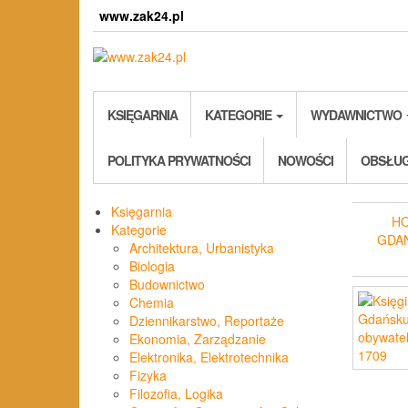
Skip
www.zak24.pl
to
the
content
KSIĘGARNIA
KATEGORIE
WYDAWNICTWO
POLITYKA PRYWATNOŚCI
NOWOŚCI
OBSŁUG
Księgarnia
H
Kategorie
GDA
Architektura, Urbanistyka
Biologia
Budownictwo
Chemia
Dziennikarstwo, Reportaże
Ekonomia, Zarządzanie
Elektronika, Elektrotechnika
Fizyka
Filozofia, Logika