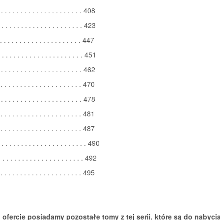
 . . . . . . . . . . . . . . . . . . . . . 408
 . . . . . . . . . . . . . . . . . . . . . 423
. . . . . . . . . . . . . . . . . . . . . 447
 . . . . . . . . . . . . . . . . . . . . . 451
 . . . . . . . . . . . . . . . . . . . . . 462
 . . . . . . . . . . . . . . . . . . . . . 470
 . . . . . . . . . . . . . . . . . . . . . 478
 . . . . . . . . . . . . . . . . . . . . . 481
 . . . . . . . . . . . . . . . . . . . . . 487
. . . . . . . . . . . . . . . . . . . . . . 490
 . . . . . . . . . . . . . . . . . . . . . 492
 . . . . . . . . . . . . . . . . . . . . . 495
 ofercie posiadamy pozostałe tomy z tej serii, które są do nabyci