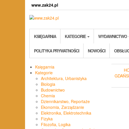
Skip
www.zak24.pl
to
the
content
KSIĘGARNIA
KATEGORIE
WYDAWNICTWO
POLITYKA PRYWATNOŚCI
NOWOŚCI
OBSŁUG
Księgarnia
H
Kategorie
GDAŃS
Architektura, Urbanistyka
Biologia
Budownictwo
Chemia
Dziennikarstwo, Reportaże
Ekonomia, Zarządzanie
Elektronika, Elektrotechnika
Fizyka
Filozofia, Logika