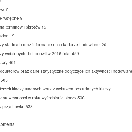
i
wa 7
je wstępne 9
ia terminów i skrótów 15
tadne 19
czy stadnych oraz informacje o ich karierze hodowlanej 20
czy wcielonych do hodowli w 2016 roku 459
tory 461
roduktorów oraz dane statystyczne dotyczące ich aktywności hodowlan
 505
ścicieli klaczy stadnych wraz z wykazem posiadanych klaczy
tanu własności w roku wyźrebienia klaczy 506
w przychówku 533
contents