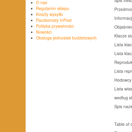
Spis treśc
O nas
Regulamin sklepu
Przedmo
Koszty wysyłki
Informac
Paczkomaty InPost
Polityka prywatności
Objaśnien
Nowości
Klacze s
Obsługa jednostek budżetowych
Lista kla
Lista kla
Reproduk
Lista rep
Hodowcy
Lista wła
według s
Spis naz
Table of 