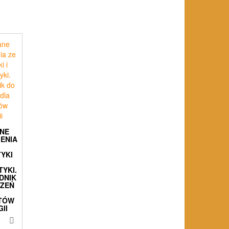
NE
ENIA
YKI
YKI.
DNIK
CZEŃ
TÓW
II