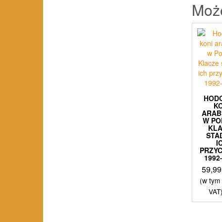
Moż
HOD
K
ARAB
W PO
KL
STA
I
PRZY
1992
59,9
(w tym
VAT