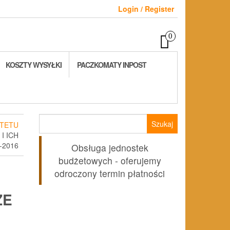
Login / Register
0
KOSZTY WYSYŁKI
PACZKOMATY INPOST
Szukaj:
TETU
I ICH
-2016
Obsługa jednostek
budżetowych - oferujemy
I
odroczony termin płatności
ZE