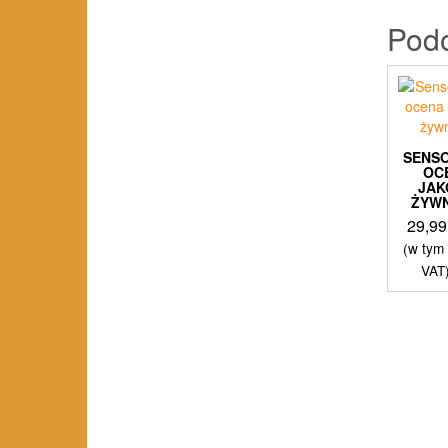
Pod
SENS
OC
JAK
ŻYW
29,9
(w tym
VAT