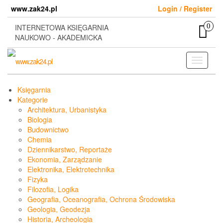
Skip
www.zak24.pl
Login / Register
to
the
0
INTERNETOWA KSIĘGARNIA
content
NAUKOWO - AKADEMICKA
Toggle
navigati
Księgarnia
Kategorie
Architektura, Urbanistyka
Biologia
Budownictwo
Chemia
Dziennikarstwo, Reportaże
Ekonomia, Zarządzanie
Elektronika, Elektrotechnika
Fizyka
Filozofia, Logika
Geografia, Oceanografia, Ochrona Środowiska
Geologia, Geodezja
Historia, Archeologia