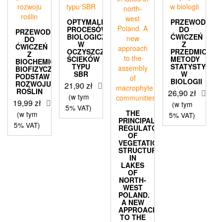
OPTYMALIZACJA
PRZEWODNIK
PROCESÓW
DO
PRZEWODNIK
BIOLOGICZNYCH
ĆWICZEŃ
DO
W
Z
ĆWICZEŃ
OCZYSZCZALNI
PRZEDMIOTU
Z
ŚCIEKÓW
METODY
BIOCHEMICZNO-
TYPU
STATYSTYCZN
BIOFIZYCZNYCH
SBR
W
PODSTAW
BIOLOGII
ROZWOJU
21,90
zł
ROŚLIN
26,90
zł
(w tym
19,99
zł
(w tym
5% VAT)
THE
(w tym
5% VAT)
PRINCIPAL
5% VAT)
REGULATORS
OF
VEGETATION
STRUCTURE
IN
LAKES
OF
NORTH-
WEST
POLAND.
A NEW
APPROACH
TO THE