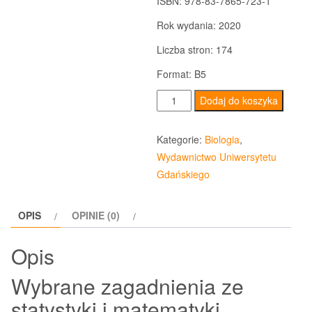
ISBN: 978-83-7865-723-1
Rok wydania: 2020
Liczba stron: 174
Format: B5
ilość
Dodaj do koszyka
Wybrane
zagadnienia
Kategorie:
Biologia
,
ze
Wydawnictwo Uniwersytetu
statystyki
Gdańskiego
i
matematyki.
OPIS
OPINIE (0)
Przewodnik
do
Opis
ćwiczeń
dla
Wybrane zagadnienia ze
studentów
statystyki i matematyki.
biologii