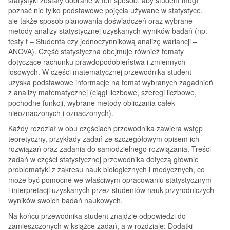
poznać nie tylko podstawowe pojęcia używane w statystyce,
ale także sposób planowania doświadczeń oraz wybrane
metody analizy statystycznej uzyskanych wyników badań (np.
testy t – Studenta czy jednoczynnikową analizę wariancji –
ANOVA). Część statystyczna obejmuje również tematy
dotyczące rachunku prawdopodobieństwa i zmiennych
losowych. W części matematycznej przewodnika student
uzyska podstawowe informacje na temat wybranych zagadnień
z analizy matematycznej (ciągi liczbowe, szeregi liczbowe,
pochodne funkcji, wybrane metody obliczania całek
nieoznaczonych i oznaczonych).
Każdy rozdział w obu częściach przewodnika zawiera wstęp
teoretyczny, przykłady zadań ze szczegółowym opisem ich
rozwiązań oraz zadania do samodzielnego rozwiązania. Treści
zadań w części statystycznej przewodnika dotyczą głównie
problematyki z zakresu nauk biologicznych i medycznych, co
może być pomocne we właściwym opracowaniu statystycznym
i interpretacji uzyskanych przez studentów nauk przyrodniczych
wyników swoich badań naukowych.
Na końcu przewodnika student znajdzie odpowiedzi do
zamieszczonych w książce zadań, a w rozdziale: Dodatki –