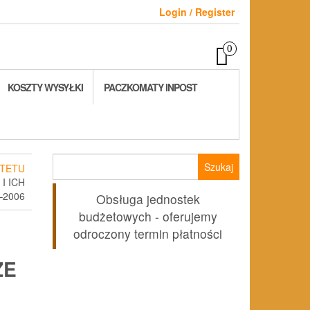
Login / Register
0
KOSZTY WYSYŁKI
PACZKOMATY INPOST
Szukaj:
TETU
I ICH
–2006
Obsługa jednostek
budżetowych - oferujemy
I
odroczony termin płatności
ZE