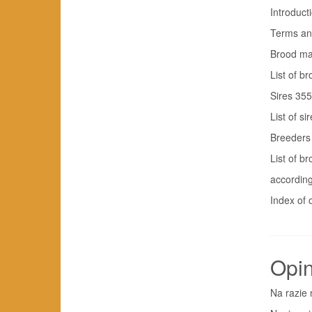
Introduct
Terms an
Brood ma
List of b
Sires 355
List of si
Breeders
List of b
according
Index of 
Opin
Na razie 