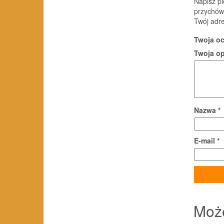
Napisz pi
przychów
Twój adre
Twoja o
Twoja o
Nazwa
*
E-mail
*
Moż