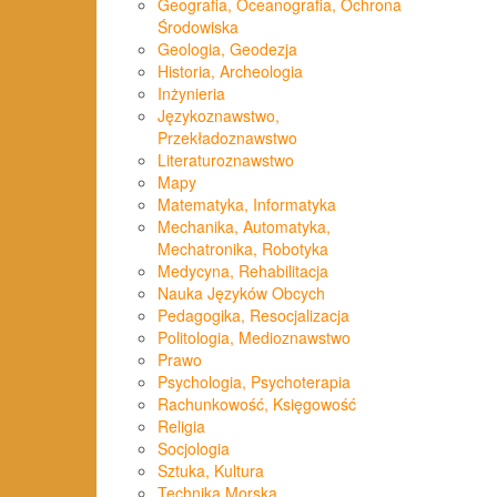
Geografia, Oceanografia, Ochrona
Środowiska
Geologia, Geodezja
Historia, Archeologia
Inżynieria
Językoznawstwo,
Przekładoznawstwo
Literaturoznawstwo
Mapy
Matematyka, Informatyka
Mechanika, Automatyka,
Mechatronika, Robotyka
Medycyna, Rehabilitacja
Nauka Języków Obcych
Pedagogika, Resocjalizacja
Politologia, Medioznawstwo
Prawo
Psychologia, Psychoterapia
Rachunkowość, Księgowość
Religia
Socjologia
Sztuka, Kultura
Technika Morska