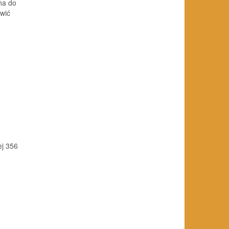
na do
wić
ej 356