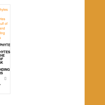
PHYTES
HYTES
THE
OF
SK
NDING
RS
%