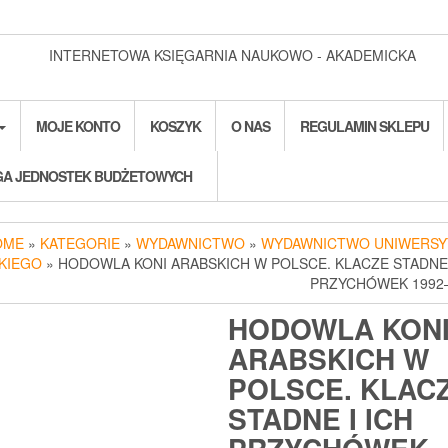
INTERNETOWA KSIĘGARNIA NAUKOWO - AKADEMICKA
MOJE KONTO
KOSZYK
O NAS
REGULAMIN SKLEPU
A JEDNOSTEK BUDŻETOWYCH
OME
»
KATEGORIE
»
WYDAWNICTWO
»
WYDAWNICTWO UNIWERSY
KIEGO
» HODOWLA KONI ARABSKICH W POLSCE. KLACZE STADNE 
PRZYCHÓWEK 1992
HODOWLA KON
ARABSKICH W
POLSCE. KLAC
STADNE I ICH