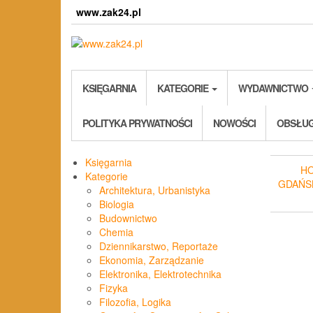
Skip
www.zak24.pl
to
the
content
KSIĘGARNIA
KATEGORIE
WYDAWNICTWO
POLITYKA PRYWATNOŚCI
NOWOŚCI
OBSŁUG
Księgarnia
H
Kategorie
GDAŃS
Architektura, Urbanistyka
Biologia
Budownictwo
Chemia
Dziennikarstwo, Reportaże
Ekonomia, Zarządzanie
Elektronika, Elektrotechnika
Fizyka
Filozofia, Logika