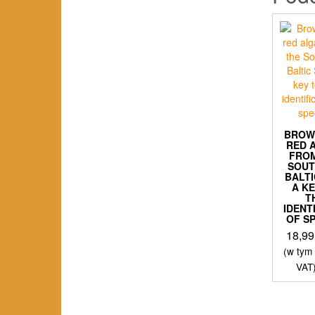
BROW
RED 
FRO
SOU
BALTI
A K
T
IDENT
OF S
18,9
(w tym
VAT