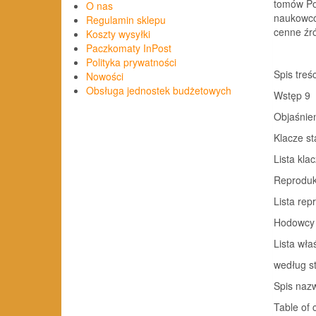
tomów Pol
O nas
naukowcó
Regulamin sklepu
cenne źró
Koszty wysyłki
Paczkomaty InPost
Polityka prywatności
Spis treśc
Nowości
Obsługa jednostek budżetowych
Wstęp 9
Objaśnien
Klacze s
Lista kla
Reproduk
Lista rep
Hodowcy
Lista wła
według s
Spis naz
Table of 