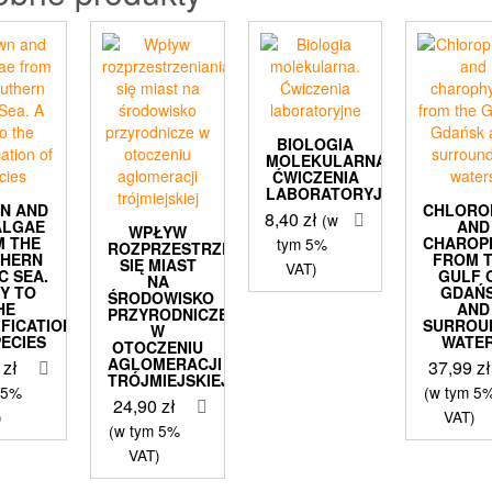
BIOLOGIA
MOLEKULARNA.
ĆWICZENIA
LABORATORYJNE
N AND
CHLORO
8,40
zł
(w
ALGAE
AND
WPŁYW
M THE
CHAROP
tym 5%
ROZPRZESTRZENIANIA
THERN
FROM 
SIĘ MIAST
VAT)
C SEA.
GULF 
NA
EY TO
GDAŃ
ŚRODOWISKO
HE
AND
PRZYRODNICZE
IFICATION
SURROU
W
PECIES
WATE
OTOCZENIU
AGLOMERACJI
9
zł
37,99
zł
TRÓJMIEJSKIEJ
 5%
(w tym 5
24,90
zł
)
VAT)
(w tym 5%
VAT)