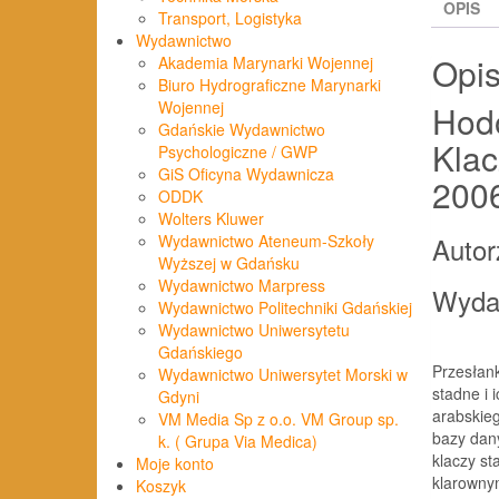
OPIS
Transport, Logistyka
Wydawnictwo
Opi
Akademia Marynarki Wojennej
Biuro Hydrograficzne Marynarki
Wojennej
Hodo
Gdańskie Wydawnictwo
Klac
Psychologiczne / GWP
GiS Oficyna Wydawnicza
200
ODDK
Wolters Kluwer
Autor
Wydawnictwo Ateneum-Szkoły
Wyższej w Gdańsku
Wydawnictwo Marpress
Wyda
Wydawnictwo Politechniki Gdańskiej
Wydawnictwo Uniwersytetu
Gdańskiego
Przesłan
Wydawnictwo Uniwersytet Morski w
stadne i 
Gdyni
arabskie
VM Media Sp z o.o. VM Group sp.
bazy dan
k. ( Grupa Via Medica)
klaczy s
Moje konto
klarowny
Koszyk