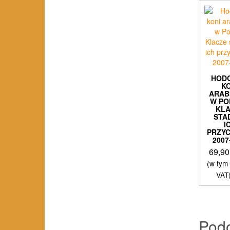
HOD
K
ARAB
W PO
KL
STA
I
PRZY
2007
69,9
(w tym
VAT
Pod