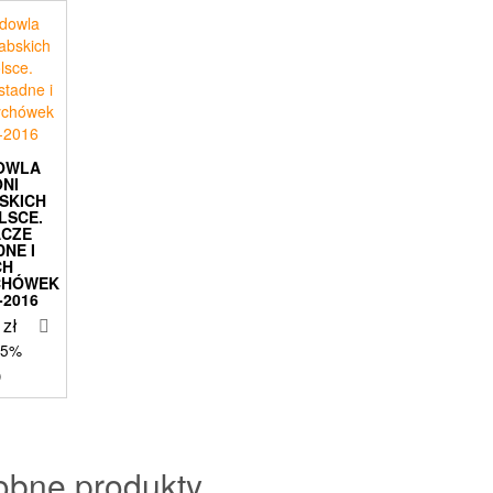
OWLA
ONI
SKICH
LSCE.
ACZE
DNE I
CH
CHÓWEK
-2016
0
zł
 5%
)
obne produkty