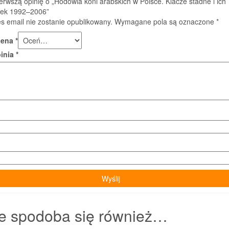
erwszą opinię o „Hodowla koni arabskich w Polsce. Klacze stadne i ich
ek 1992–2006”
s email nie zostanie opublikowany.
Wymagane pola są oznaczone
*
cena
*
pinia
*
e spodoba się również…