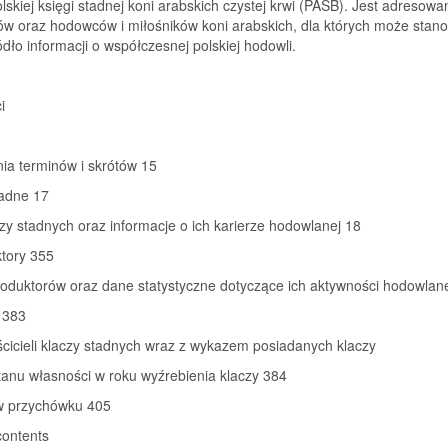
skiej księgi stadnej koni arabskich czystej krwi (PASB). Jest adresowa
w oraz hodowców i miłośników koni arabskich, dla których może stano
dło informacji o współczesnej polskiej hodowli.
i
ia terminów i skrótów 15
tadne 17
czy stadnych oraz informacje o ich karierze hodowlanej 18
tory 355
roduktorów oraz dane statystyczne dotyczące ich aktywności hodowlan
 383
ścicieli klaczy stadnych wraz z wykazem posiadanych klaczy
tanu własności w roku wyźrebienia klaczy 384
w przychówku 405
contents