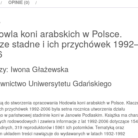
OPINIE (0)
s
wla koni arabskich w Polsce.
ze stadne i ich przychówek 1992
6
zy: Iwona Głażewska
wnictwo Uniwersytetu Gdańskiego
ką do stworzenia opracowania Hodowla koni arabskich w Polsce. Klacz
ich przychówek 1992-2006 była setna rocznica utworzenia działu
go w państwowej stadninie koni w Janowie Podlaskim. Książka ma char
ych rodowodowych i zawiera informacje z lat 1992-2006 dotyczące 15
tadnych, 319 reproduktorów i 5961 ich potomków. Tematyką oraz
m układem treści nawiązuje do wydawanych w latach 1932-1992