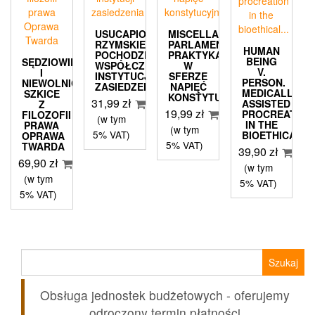
USUCAPIO.
MISCELLANEA
RZYMSKIE
PARLAMENTARNE.
HUMAN
POCHODZENIE
PRAKTYKA
BEING
SĘDZIOWIE
WSPÓŁCZESNEJ
W
V.
I
INSTYTUCJI
SFERZE
PERSON.
NIEWOLNICY.
ZASIEDZENIA
NAPIĘĆ
MEDICALLY
SZKICE
KONSTYTUCYJNOPRAWNYCH
31,99
zł
ASSISTED
Z
19,99
zł
PROCREATION
FILOZOFII
(w tym
IN THE
PRAWA
(w tym
5% VAT)
BIOETHICAL…
OPRAWA
5% VAT)
TWARDA
39,90
zł
69,90
zł
(w tym
(w tym
5% VAT)
5% VAT)
Szukaj:
Obsługa jednostek budżetowych - oferujemy
odroczony termin płatności