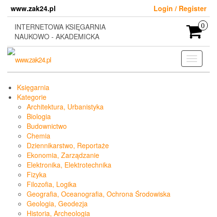
Skip
www.zak24.pl
Login / Register
to
the
INTERNETOWA KSIĘGARNIA
0
content
NAUKOWO - AKADEMICKA
Toggle
navigati
Księgarnia
Kategorie
Architektura, Urbanistyka
Biologia
Budownictwo
Chemia
Dziennikarstwo, Reportaże
Ekonomia, Zarządzanie
Elektronika, Elektrotechnika
Fizyka
Filozofia, Logika
Geografia, Oceanografia, Ochrona Środowiska
Geologia, Geodezja
Historia, Archeologia