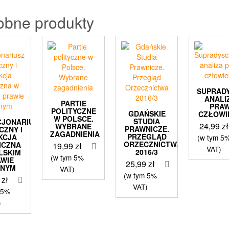
obne produkty
SUPRAD
ANALI
PARTIE
PRA
POLITYCZNE
GDAŃSKIE
CZŁOWI
W POLSCE.
STUDIA
CJONARIUSZ
24,99
zł
WYBRANE
PRAWNICZE.
CZNY I
ZAGADNIENIA
PRZEGLĄD
KCJA
(w tym 5
ORZECZNICTWA
ICZNA
19,99
zł
VAT)
2016/3
LSKIM
(w tym 5%
AWIE
25,99
zł
RNYM
VAT)
(w tym 5%
9
zł
VAT)
 5%
)