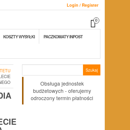
Login / Register
0
KOSZTY WYSYŁKI
PACZKOMATY INPOST
Szukaj:
TETU
LECIE
NEGO
Obsługa jednostek
budżetowych - oferujemy
DIA
odroczony termin płatności
ECIE