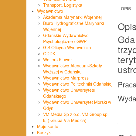
Transport, Logistyka
OPIS
Wydawnictwo
Akademia Marynarki Wojennej
Opi
Biuro Hydrograficzne Marynarki
Wojennej
Gdańskie Wydawnictwo
Gdań
Psychologiczne / GWP
trzy
GiS Oficyna Wydawnicza
ODDK
tery
Wolters Kluwer
Wydawnictwo Ateneum-Szkoły
ustr
Wyższej w Gdańsku
Wydawnictwo Marpress
Praca
Wydawnictwo Politechniki Gdańskiej
Wydawnictwo Uniwersytetu
Wyda
Gdańskiego
Wydawnictwo Uniwersytet Morski w
Gdyni
VM Media Sp z o.o. VM Group sp.
k. ( Grupa Via Medica)
Moje konto
Koszyk