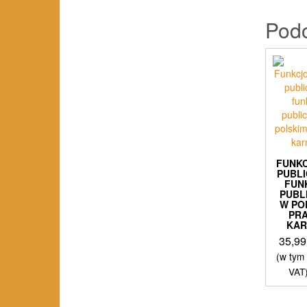
Pod
FUNK
PUBLI
FUN
PUBL
W PO
PR
KA
35,9
(w tym
VAT