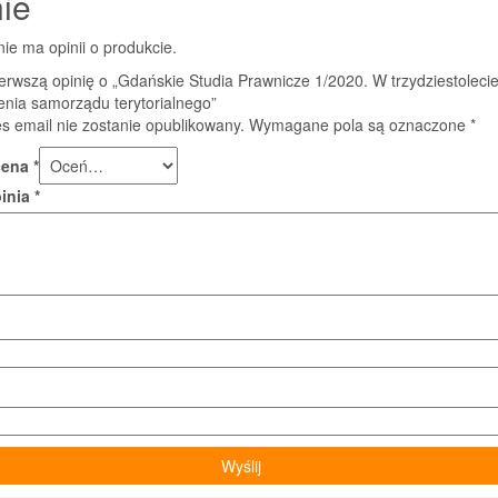
ie
nie ma opinii o produkcie.
erwszą opinię o „Gdańskie Studia Prawnicze 1/2020. W trzydziestoleci
enia samorządu terytorialnego”
s email nie zostanie opublikowany.
Wymagane pola są oznaczone
*
cena
*
pinia
*