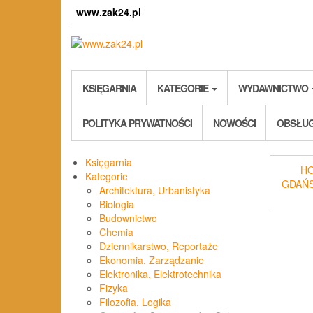
Skip
www.zak24.pl
to
the
content
KSIĘGARNIA
KATEGORIE
WYDAWNICTWO
POLITYKA PRYWATNOŚCI
NOWOŚCI
OBSŁUG
Księgarnia
H
Kategorie
GDAŃ
Architektura, Urbanistyka
Biologia
Budownictwo
Chemia
Dziennikarstwo, Reportaże
Ekonomia, Zarządzanie
Elektronika, Elektrotechnika
Fizyka
Filozofia, Logika