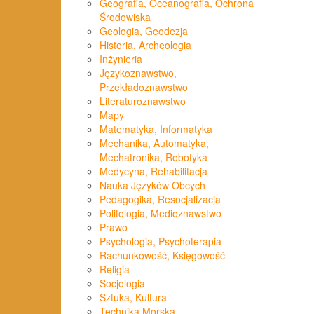
Geografia, Oceanografia, Ochrona
Środowiska
Geologia, Geodezja
Historia, Archeologia
Inżynieria
Językoznawstwo,
Przekładoznawstwo
Literaturoznawstwo
Mapy
Matematyka, Informatyka
Mechanika, Automatyka,
Mechatronika, Robotyka
Medycyna, Rehabilitacja
Nauka Języków Obcych
Pedagogika, Resocjalizacja
Politologia, Medioznawstwo
Prawo
Psychologia, Psychoterapia
Rachunkowość, Księgowość
Religia
Socjologia
Sztuka, Kultura
Technika Morska