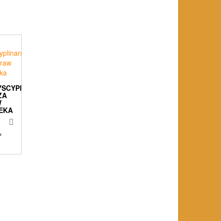
YSCYPLINARNA
ZA
W
EKA
%