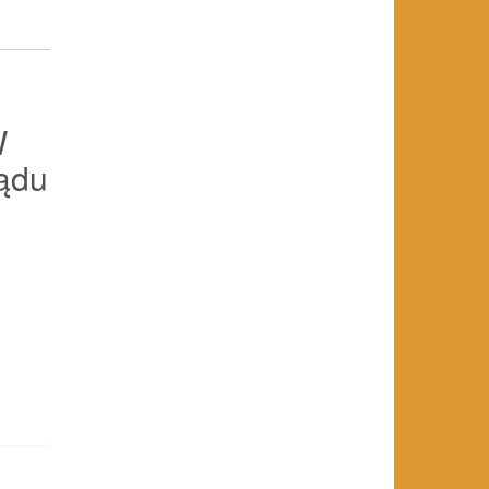
W
ządu