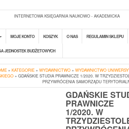
INTERNETOWA KSIĘGARNIA NAUKOWO - AKADEMICKA
MOJE KONTO
KOSZYK
O NAS
REGULAMIN SKLEPU
A JEDNOSTEK BUDŻETOWYCH
OME
»
KATEGORIE
»
WYDAWNICTWO
»
WYDAWNICTWO UNIWERSY
SKIEGO
» GDAŃSKIE STUDIA PRAWNICZE 1/2020. W TRZYDZIESTO
PRZYWRÓCENIA SAMORZĄDU TERYTORIAL
GDAŃSKIE STU
PRAWNICZE
1/2020. W
TRZYDZIESTOL