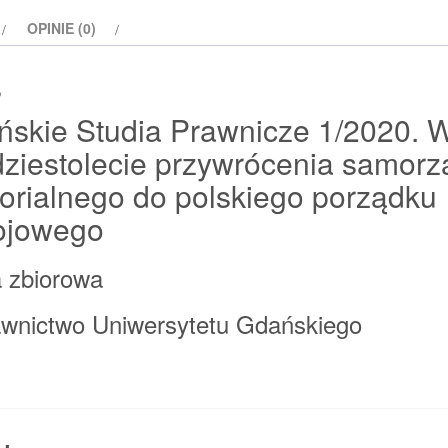
W
OPINIE (0)
trzydziestolecie
przywrócenia
s
samorządu
terytorialnego
skie Studia Prawnicze 1/2020. 
dziestolecie przywrócenia samor
torialnego do polskiego porządku
ojowego
 zbiorowa
wnictwo Uniwersytetu Gdańskiego