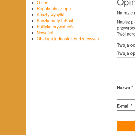
Opin
O nas
Regulamin sklepu
Na razie 
Koszty wysyłki
Paczkomaty InPost
Napisz pi
Polityka prywatności
przywróc
Nowości
Twój adre
Obsługa jednostek budżetowych
Twoja o
Twoja o
Nazwa
*
E-mail
*