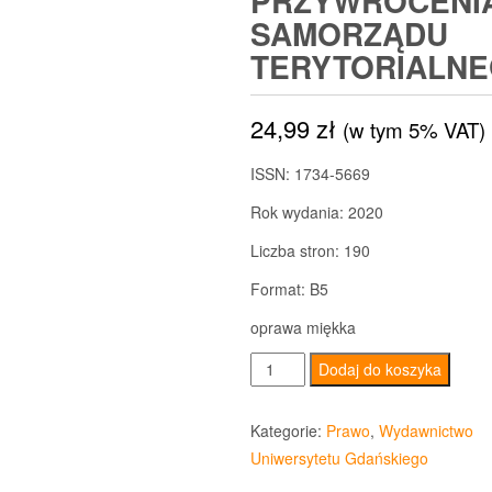
PRZYWRÓCENI
SAMORZĄDU
TERYTORIALN
24,99
zł
(w tym 5% VAT)
ISSN: 1734-5669
Rok wydania: 2020
Liczba stron: 190
Format: B5
oprawa miękka
ilość
Dodaj do koszyka
Gdańskie
Studia
Kategorie:
Prawo
,
Wydawnictwo
Prawnicze
Uniwersytetu Gdańskiego
1/2020.