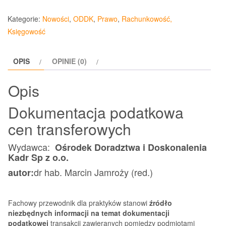
Dokumentacja
podatkowa
Kategorie:
Nowości
,
ODDK
,
Prawo
,
Rachunkowość,
cen
Księgowość
transferowych
2023
OPIS
OPINIE (0)
ODDK
Opis
Dokumentacja podatkowa
cen transferowych
Wydawca:
Ośrodek Doradztwa i Doskonalenia
Kadr Sp z o.o.
dr hab. Marcin Jamroży (red.)
autor:
Fachowy przewodnik dla praktyków stanowi
źródło
niezbędnych informacji na temat dokumentacji
podatkowej
transakcji zawieranych pomiędzy podmiotami