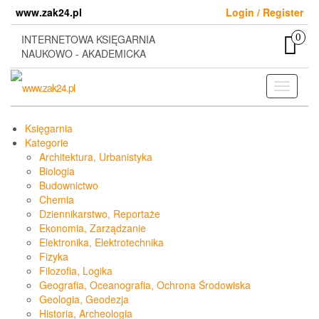
Skip
www.zak24.pl
Login / Register
to
the
0
INTERNETOWA KSIĘGARNIA
content
NAUKOWO - AKADEMICKA
Toggle
navigati
Księgarnia
Kategorie
Architektura, Urbanistyka
Biologia
Budownictwo
Chemia
Dziennikarstwo, Reportaże
Ekonomia, Zarządzanie
Elektronika, Elektrotechnika
Fizyka
Filozofia, Logika
Geografia, Oceanografia, Ochrona Środowiska
Geologia, Geodezja
Historia, Archeologia