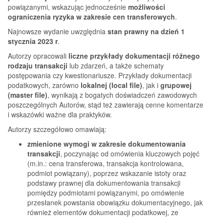
powiązanymi, wskazując jednocześnie
możliwości
ograniczenia ryzyka w zakresie cen transferowych
.
Najnowsze wydanie uwzględnia
stan prawny na dzień 1
stycznia 2023 r
.
Autorzy opracowali
liczne przykłady dokumentacji różnego
rodzaju transakcji
lub zdarzeń, a także schematy
postępowania czy kwestionariusze. Przykłady dokumentacji
podatkowych, zarówno
lokalnej (
local file
)
, jak i
grupowej
(
master file
)
, wynikają z bogatych doświadczeń zawodowych
poszczególnych Autorów, stąd też zawierają cenne komentarze
i wskazówki ważne dla praktyków.
Autorzy szczegółowo omawiają:
zmienione wymogi w zakresie dokumentowania
transakcji
, poczynając od omówienia kluczowych pojęć
(m.in.: cena transferowa, transakcja kontrolowana,
podmiot powiązany), poprzez wskazanie istoty oraz
podstawy prawnej dla dokumentowania transakcji
pomiędzy podmiotami powiązanymi, po omówienie
przesłanek powstania obowiązku dokumentacyjnego, jak
również elementów dokumentacji podatkowej, ze