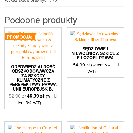
Podobne produkty
PROMOCJA!
SĘDZIOWIE I
NIEWOLNICY. SZKICE Z
FILOZOFII PRAWA
54,99
zł
(w tym 5%
ODPOWIEDZIALNOŚĆ
ODSZKODOWAWCZA
VAT)
ZA SZKODY
KLIMATYCZNE Z
PERSPEKTYWY PRAWA
UNII EUROPEJSKIEJ
Pierwotna
Aktualna
52,90
zł
46,99
zł
(w
cena
cena
tym 5% VAT)
wynosiła:
wynosi:
52,90 zł.
46,99 zł.