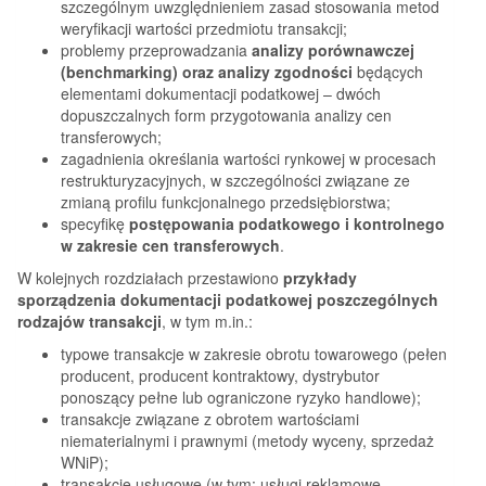
szczególnym uwzględnieniem zasad stosowania metod
weryfikacji wartości przedmiotu transakcji;
problemy przeprowadzania
analizy porównawczej
(benchmarking) oraz analizy zgodności
będących
elementami dokumentacji podatkowej – dwóch
dopuszczalnych form przygotowania analizy cen
transferowych;
zagadnienia określania wartości rynkowej w procesach
restrukturyzacyjnych, w szczególności związane ze
zmianą profilu funkcjonalnego przedsiębiorstwa;
specyfikę
postępowania podatkowego i kontrolnego
w zakresie cen transferowych
.
W kolejnych rozdziałach przestawiono
przykłady
sporządzenia dokumentacji podatkowej poszczególnych
rodzajów transakcji
, w tym m.in.:
typowe transakcje w zakresie obrotu towarowego (pełen
producent, producent kontraktowy, dystrybutor
ponoszący pełne lub ograniczone ryzyko handlowe);
transakcje związane z obrotem wartościami
niematerialnymi i prawnymi (metody wyceny, sprzedaż
WNiP);
transakcje usługowe (w tym: usługi reklamowe,