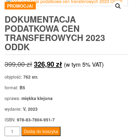
PROMOCJA!
DOKUMENTACJA
PODATKOWA CEN
TRANSFEROWYCH 2023
ODDK
Pierwotna
Aktualna
399,00
zł
326,90
zł
(w tym 5% VAT)
cena
cena
objętość:
762 str.
wynosiła:
wynosi:
format:
B5
399,00 zł.
326,90 zł.
oprawa:
miękka klejona
wydanie:
V, 2023
ISBN:
978-83-7804-951-7
ilość
Dodaj do koszyka