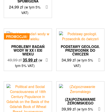
SPUMIGENA
24,99
zł
(w tym 5%
VAT)
PROMOCJA!
PROBLEMY BADAŃ
PODSTAWY GEOLOGII.
WODY W XX I XXI
PRZEWODNIK DO
WIEKU
ĆWICZEŃ
Pierwotna
Aktualna
49,99
zł
35,99
zł
34,99
zł
(w
(w tym 5%
cena
cena
tym 5% VAT)
VAT)
wynosiła:
wynosi:
49,99 zł.
35,99 zł.
(ZA)POZNAWANIE
ŻEROMSKIEGO
39,99
zł
(w tym 5%