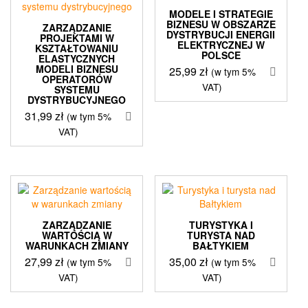
MODELE I STRATEGIE
BIZNESU W OBSZARZE
ZARZĄDZANIE
DYSTRYBUCJI ENERGII
PROJEKTAMI W
ELEKTRYCZNEJ W
KSZTAŁTOWANIU
POLSCE
ELASTYCZNYCH
MODELI BIZNESU
25,99
zł
(w tym 5%
OPERATORÓW
VAT)
SYSTEMU
DYSTRYBUCYJNEGO
31,99
zł
(w tym 5%
VAT)
ZARZĄDZANIE
TURYSTYKA I
WARTOŚCIĄ W
TURYSTA NAD
WARUNKACH ZMIANY
BAŁTYKIEM
27,99
zł
35,00
zł
(w tym 5%
(w tym 5%
VAT)
VAT)