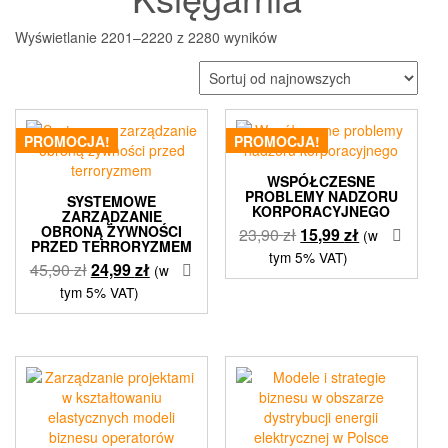
Posortowane
Wyświetlanie 2201–2220 z 2280 wyników
według
najnowszych
PROMOCJA!
PROMOCJA!
WSPÓŁCZESNE
PROBLEMY NADZORU
SYSTEMOWE
KORPORACYJNEGO
ZARZĄDZANIE
OBRONĄ ŻYWNOŚCI
Pierwotna
Aktualna
23,90
zł
15,99
zł
(w
PRZED TERRORYZMEM
cena
cena
tym 5% VAT)
Pierwotna
Aktualna
45,90
zł
24,99
zł
(w
wynosiła:
wynosi:
cena
cena
tym 5% VAT)
23,90 zł.
15,99 zł.
wynosiła:
wynosi:
45,90 zł.
24,99 zł.