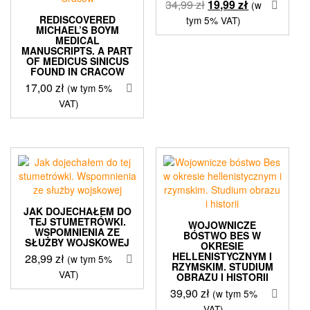
Pierwotna
Aktualna
34,99
zł
19,99
zł
(w
cena
cena
REDISCOVERED
tym 5% VAT)
MICHAEL’S BOYM
wynosiła:
wynosi:
MEDICAL
34,99 zł.
19,99 zł.
MANUSCRIPTS. A PART
OF MEDICUS SINICUS
FOUND IN CRACOW
17,00
zł
(w tym 5%
VAT)
JAK DOJECHAŁEM DO
TEJ STUMETRÓWKI.
WOJOWNICZE
WSPOMNIENIA ZE
BÓSTWO BES W
SŁUŻBY WOJSKOWEJ
OKRESIE
HELLENISTYCZNYM I
28,99
zł
(w tym 5%
RZYMSKIM. STUDIUM
VAT)
OBRAZU I HISTORII
39,90
zł
(w tym 5%
VAT)