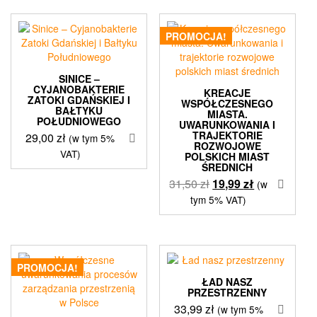
PROMOCJA!
SINICE –
CYJANOBAKTERIE
KREACJE
ZATOKI GDAŃSKIEJ I
WSPÓŁCZESNEGO
BAŁTYKU
MIASTA.
POŁUDNIOWEGO
UWARUNKOWANIA I
TRAJEKTORIE
29,00
zł
(w tym 5%
ROZWOJOWE
VAT)
POLSKICH MIAST
ŚREDNICH
Pierwotna
Aktualna
31,50
zł
19,99
zł
(w
cena
cena
tym 5% VAT)
wynosiła:
wynosi:
31,50 zł.
19,99 zł.
PROMOCJA!
ŁAD NASZ
PRZESTRZENNY
33,99
zł
(w tym 5%