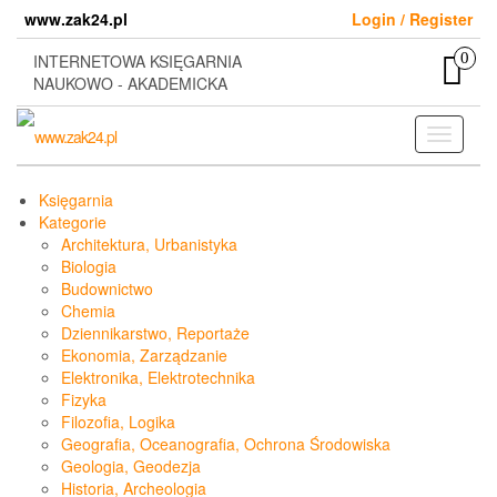
Skip
www.zak24.pl
Login / Register
to
the
0
INTERNETOWA KSIĘGARNIA
content
NAUKOWO - AKADEMICKA
Toggle
navigati
Księgarnia
Kategorie
Architektura, Urbanistyka
Biologia
Budownictwo
Chemia
Dziennikarstwo, Reportaże
Ekonomia, Zarządzanie
Elektronika, Elektrotechnika
Fizyka
Filozofia, Logika
Geografia, Oceanografia, Ochrona Środowiska
Geologia, Geodezja
Historia, Archeologia