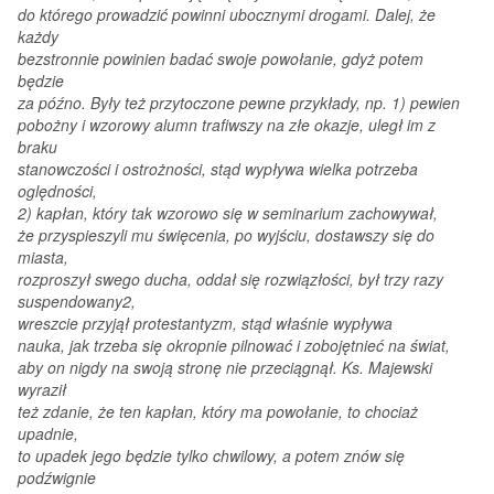
do którego prowadzić powinni ubocznymi drogami. Dalej, że
każdy
bezstronnie powinien badać swoje powołanie, gdyż potem
będzie
za późno. Były też przytoczone pewne przykłady, np. 1) pewien
pobożny i wzorowy alumn trafiwszy na złe okazje, uległ im z
braku
stanowczości i ostrożności, stąd wypływa wielka potrzeba
oględności,
2) kapłan, który tak wzorowo się w seminarium zachowywał,
że przyspieszyli mu święcenia, po wyjściu, dostawszy się do
miasta,
rozproszył swego ducha, oddał się rozwiązłości, był trzy razy
suspendowany2,
wreszcie przyjął protestantyzm, stąd właśnie wypływa
nauka, jak trzeba się okropnie pilnować i zobojętnieć na świat,
aby on nigdy na swoją stronę nie przeciągnął. Ks. Majewski
wyraził
też zdanie, że ten kapłan, który ma powołanie, to chociaż
upadnie,
to upadek jego będzie tylko chwilowy, a potem znów się
podźwignie