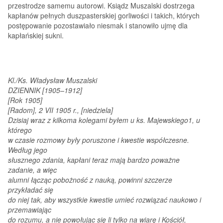
przestrodze samemu autorowi. Ksiądz Muszalski dostrzega
kapłanów pełnych duszpasterskiej gorliwości i takich, których
postępowanie pozostawiało niesmak i stanowiło ujmę dla
kapłańskiej sukni.
Kl./Ks. Władysław Muszalski
DZIENNIK [1905–1912]
[Rok 1905]
[Radom], 2 VII 1905 r., [niedziela]
Dzisiaj wraz z kilkoma kolegami byłem u ks. Majewskiego1, u
którego
w czasie rozmowy były poruszone i kwestie współczesne.
Według jego
słusznego zdania, kapłani teraz mają bardzo poważne
zadanie, a więc
alumni łącząc pobożność z nauką, powinni szczerze
przykładać się
do niej tak, aby wszystkie kwestie umieć rozwiązać naukowo i
przemawiając
do rozumu, a nie powołując się li tylko na wiarę i Kościół,