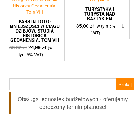
TURYSTYKA I
TURYSTA NAD
BAŁTYKIEM
PARS IN TOTO:
35,00
zł
(w tym 5%
MNIEJSZOŚCI W CIĄGU
DZIEJÓW. STUDIA
VAT)
HISTORICA
GEDANENSIA. TOM VIII
Pierwotna
Aktualna
39,90
zł
24,99
zł
(w
cena
cena
tym 5% VAT)
wynosiła:
wynosi:
39,90 zł.
24,99 zł.
Szukaj:
Obsługa jednostek budżetowych - oferujemy
odroczony termin płatności