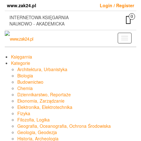
Skip
www.zak24.pl
Login / Register
to
the
0
INTERNETOWA KSIĘGARNIA
content
NAUKOWO - AKADEMICKA
Toggle
navigati
Księgarnia
Kategorie
Architektura, Urbanistyka
Biologia
Budownictwo
Chemia
Dziennikarstwo, Reportaże
Ekonomia, Zarządzanie
Elektronika, Elektrotechnika
Fizyka
Filozofia, Logika
Geografia, Oceanografia, Ochrona Środowiska
Geologia, Geodezja
Historia, Archeologia