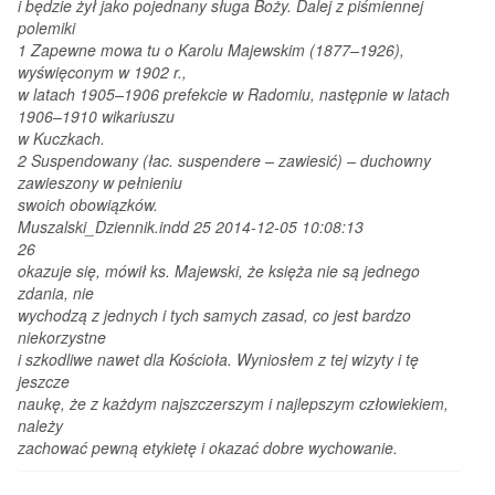
i będzie żył jako pojednany sługa Boży. Dalej z piśmiennej
polemiki
1 Zapewne mowa tu o Karolu Majewskim (1877–1926),
wyświęconym w 1902 r.,
w latach 1905–1906 prefekcie w Radomiu, następnie w latach
1906–1910 wikariuszu
w Kuczkach.
2 Suspendowany (łac. suspendere – zawiesić) – duchowny
zawieszony w pełnieniu
swoich obowiązków.
Muszalski_Dziennik.indd 25 2014-12-05 10:08:13
26
okazuje się, mówił ks. Majewski, że księża nie są jednego
zdania, nie
wychodzą z jednych i tych samych zasad, co jest bardzo
niekorzystne
i szkodliwe nawet dla Kościoła. Wyniosłem z tej wizyty i tę
jeszcze
naukę, że z każdym najszczerszym i najlepszym człowiekiem,
należy
zachować pewną etykietę i okazać dobre wychowanie.