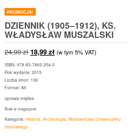
PROMOCJA!
DZIENNIK (1905–1912), KS.
WŁADYSŁAW MUSZALSKI
Pierwotna
Aktualna
24,99
zł
18,99
zł
(w tym 5% VAT)
cena
cena
ISBN: 978-83-7865-254-0
Rok wydania: 2015
wynosiła:
wynosi:
Liczba stron: 136
24,99 zł.
18,99 zł.
Format: A5
oprawa miękka
Brak w magazynie
Kategorie:
Historia, Archeologia
,
Wydawnictwo Uniwersytetu
Gdańskiego