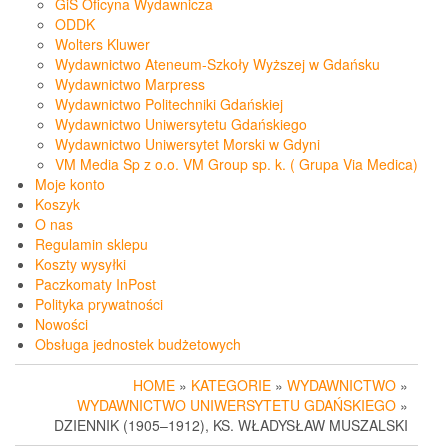
GiS Oficyna Wydawnicza
ODDK
Wolters Kluwer
Wydawnictwo Ateneum-Szkoły Wyższej w Gdańsku
Wydawnictwo Marpress
Wydawnictwo Politechniki Gdańskiej
Wydawnictwo Uniwersytetu Gdańskiego
Wydawnictwo Uniwersytet Morski w Gdyni
VM Media Sp z o.o. VM Group sp. k. ( Grupa Via Medica)
Moje konto
Koszyk
O nas
Regulamin sklepu
Koszty wysyłki
Paczkomaty InPost
Polityka prywatności
Nowości
Obsługa jednostek budżetowych
HOME
»
KATEGORIE
»
WYDAWNICTWO
»
WYDAWNICTWO UNIWERSYTETU GDAŃSKIEGO
»
DZIENNIK (1905–1912), KS. WŁADYSŁAW MUSZALSKI