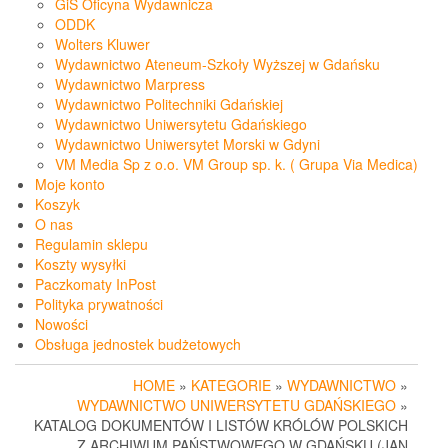
GiS Oficyna Wydawnicza
ODDK
Wolters Kluwer
Wydawnictwo Ateneum-Szkoły Wyższej w Gdańsku
Wydawnictwo Marpress
Wydawnictwo Politechniki Gdańskiej
Wydawnictwo Uniwersytetu Gdańskiego
Wydawnictwo Uniwersytet Morski w Gdyni
VM Media Sp z o.o. VM Group sp. k. ( Grupa Via Medica)
Moje konto
Koszyk
O nas
Regulamin sklepu
Koszty wysyłki
Paczkomaty InPost
Polityka prywatności
Nowości
Obsługa jednostek budżetowych
HOME
»
KATEGORIE
»
WYDAWNICTWO
»
WYDAWNICTWO UNIWERSYTETU GDAŃSKIEGO
»
KATALOG DOKUMENTÓW I LISTÓW KRÓLÓW POLSKICH
Z ARCHIWUM PAŃSTWOWEGO W GDAŃSKU (JAN