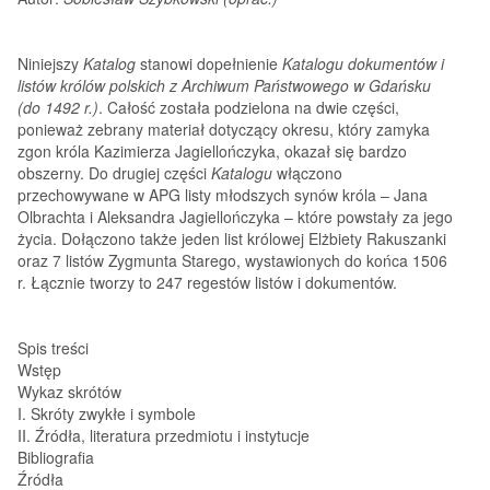
Niniejszy
Katalog
stanowi dopełnienie
Katalogu dokumentów i
listów królów
polskich z Archiwum Państwowego w Gdańsku
(do 1492 r.)
. Całość została podzielona na dwie części,
ponieważ zebrany materiał dotyczący okresu, który zamyka
zgon króla Kazimierza Jagiellończyka, okazał się bardzo
obszerny. Do drugiej części
Katalogu
włączono
przechowywane w APG listy młodszych synów króla – Jana
Olbrachta i Aleksandra Jagiellończyka – które powstały za jego
życia. Dołączono także jeden list królowej Elżbiety Rakuszanki
oraz 7 listów Zygmunta Starego, wystawionych do końca 1506
r. Łącznie tworzy to 247 regestów listów i dokumentów.
Spis treści
Wstęp
Wykaz skrótów
I. Skróty zwykłe i symbole
II. Źródła, literatura przedmiotu i instytucje
Bibliografia
Źródła