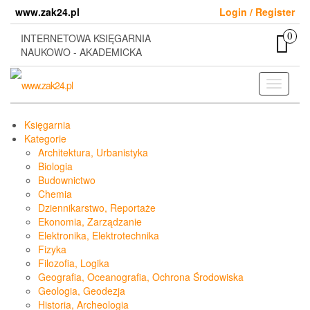
Skip
www.zak24.pl
Login / Register
to
the
0
INTERNETOWA KSIĘGARNIA
content
NAUKOWO - AKADEMICKA
Toggle
navigati
Księgarnia
Kategorie
Architektura, Urbanistyka
Biologia
Budownictwo
Chemia
Dziennikarstwo, Reportaże
Ekonomia, Zarządzanie
Elektronika, Elektrotechnika
Fizyka
Filozofia, Logika
Geografia, Oceanografia, Ochrona Środowiska
Geologia, Geodezja
Historia, Archeologia