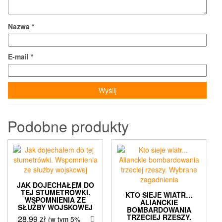
Nazwa
*
E-mail
*
Podobne produkty
JAK DOJECHAŁEM DO
TEJ STUMETRÓWKI.
KTO SIEJE WIATR…
WSPOMNIENIA ZE
ALIANCKIE
SŁUŻBY WOJSKOWEJ
BOMBARDOWANIA
TRZECIEJ RZESZY.
28,99
zł
(w tym 5%