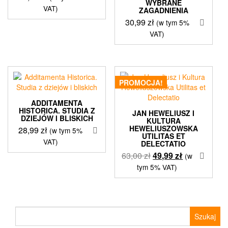
WYBRANE
VAT)
ZAGADNIENIA
30,99
zł
(w tym 5%
VAT)
PROMOCJA!
ADDITAMENTA
HISTORICA. STUDIA Z
JAN HEWELIUSZ I
DZIEJÓW I BLISKICH
KULTURA
HEWELIUSZOWSKA
28,99
zł
(w tym 5%
UTILITAS ET
VAT)
DELECTATIO
Pierwotna
Aktualna
63,00
zł
49,99
zł
(w
cena
cena
tym 5% VAT)
wynosiła:
wynosi:
63,00 zł.
49,99 zł.
Szukaj: