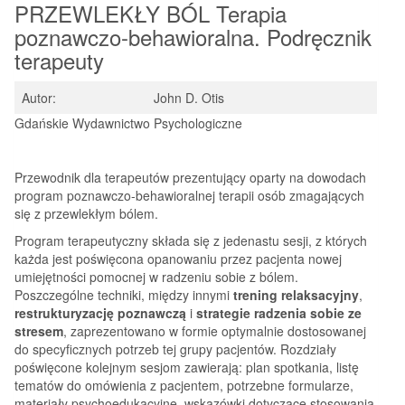
PRZEWLEKŁY BÓL Terapia
poznawczo-behawioralna. Podręcznik
terapeuty
Autor:
John D. Otis
Gdańskie Wydawnictwo Psychologiczne
Przewodnik dla terapeutów prezentujący oparty na dowodach
program poznawczo-behawioralnej terapii osób zmagających
się z przewlekłym bólem.
Program terapeutyczny składa się z jedenastu sesji, z których
każda jest poświęcona opanowaniu przez pacjenta nowej
umiejętności pomocnej w radzeniu sobie z bólem.
Poszczególne techniki, między innymi
trening relaksacyjny
,
restrukturyzację poznawczą
i
strategie radzenia sobie ze
stresem
, zaprezentowano w formie optymalnie dostosowanej
do specyficznych potrzeb tej grupy pacjentów. Rozdziały
poświęcone kolejnym sesjom zawierają: plan spotkania, listę
tematów do omówienia z pacjentem, potrzebne formularze,
materiały psychoedukacyjne, wskazówki dotyczące stosowania