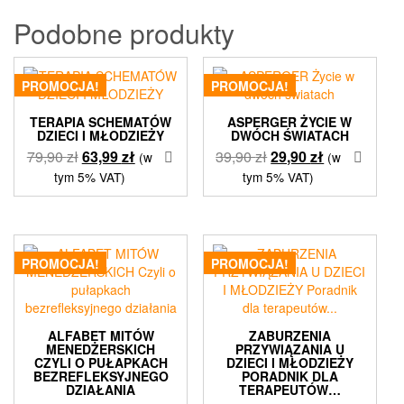
Podobne produkty
PROMOCJA!
PROMOCJA!
TERAPIA SCHEMATÓW
ASPERGER ŻYCIE W
DZIECI I MŁODZIEŻY
DWÓCH ŚWIATACH
Pierwotna
Aktualna
Pierwotna
Aktualna
79,90
zł
63,99
zł
39,90
zł
29,90
zł
(w
(w
cena
cena
cena
cena
tym 5% VAT)
tym 5% VAT)
wynosiła:
wynosi:
wynosiła:
wynosi:
79,90 zł.
63,99 zł.
39,90 zł.
29,90 zł.
PROMOCJA!
PROMOCJA!
ALFABET MITÓW
ZABURZENIA
MENEDŻERSKICH
PRZYWIĄZANIA U
CZYLI O PUŁAPKACH
DZIECI I MŁODZIEŻY
BEZREFLEKSYJNEGO
PORADNIK DLA
DZIAŁANIA
TERAPEUTÓW…