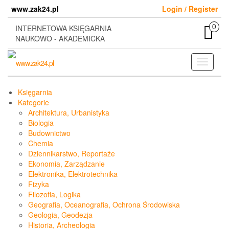
Skip
www.zak24.pl
Login / Register
to
the
0
INTERNETOWA KSIĘGARNIA
content
NAUKOWO - AKADEMICKA
Toggle
navigati
Księgarnia
Kategorie
Architektura, Urbanistyka
Biologia
Budownictwo
Chemia
Dziennikarstwo, Reportaże
Ekonomia, Zarządzanie
Elektronika, Elektrotechnika
Fizyka
Filozofia, Logika
Geografia, Oceanografia, Ochrona Środowiska
Geologia, Geodezja
Historia, Archeologia