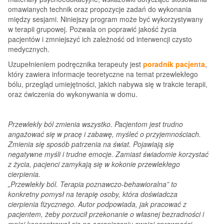
omawianych technik oraz propozycje zadań do wykonania
między sesjami. Niniejszy program może być wykorzystywany
w terapii grupowej. Pozwala on poprawić jakość życia
pacjentów i zmniejszyć ich zależność od interwencji czysto
medycznych.
Uzupełnieniem podręcznika terapeuty jest
poradnik pacjenta
,
który zawiera informacje teoretyczne na temat przewlekłego
bólu, przegląd umiejętności, jakich nabywa się w trakcie terapii,
oraz ćwiczenia do wykonywania w domu.
Przewlekły ból zmienia wszystko. Pacjentom jest trudno
angażować się w pracę i zabawę, myśleć o przyjemnościach.
Zmienia się sposób patrzenia na świat. Pojawiają się
negatywne myśli i trudne emocje. Zamiast świadomie korzystać
z życia, pacjenci zamykają się w kokonie przewlekłego
cierpienia.
„Przewlekły ból. Terapia poznawczo-behawioralna” to
konkretny pomysł na terapię osoby, która doświadcza
cierpienia fizycznego. Autor podpowiada, jak pracować z
pacjentem, żeby porzucił przekonanie o własnej bezradności i
mniej koncentrował się na ograniczeniu swojej sprawności.