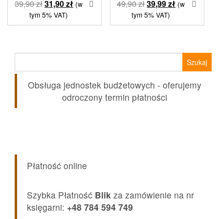
Pierwotna
Aktualna
Pierwotna
Aktualna
39,90
zł
31,90
zł
49,90
zł
39,99
zł
(w
(w
cena
cena
cena
cena
tym 5% VAT)
tym 5% VAT)
wynosiła:
wynosi:
wynosiła:
wynosi:
39,90 zł.
31,90 zł.
49,90 zł.
39,99 zł.
Szukaj:
Obsługa jednostek budżetowych - oferujemy
odroczony termin płatności
Płatność online
Szybka Płatność
Blik
za zamówienie na nr
księgarni:
+48 784 594 749