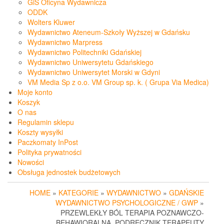
GiS Oficyna Wydawnicza
ODDK
Wolters Kluwer
Wydawnictwo Ateneum-Szkoły Wyższej w Gdańsku
Wydawnictwo Marpress
Wydawnictwo Politechniki Gdańskiej
Wydawnictwo Uniwersytetu Gdańskiego
Wydawnictwo Uniwersytet Morski w Gdyni
VM Media Sp z o.o. VM Group sp. k. ( Grupa Via Medica)
Moje konto
Koszyk
O nas
Regulamin sklepu
Koszty wysyłki
Paczkomaty InPost
Polityka prywatności
Nowości
Obsługa jednostek budżetowych
HOME
»
KATEGORIE
»
WYDAWNICTWO
»
GDAŃSKIE
WYDAWNICTWO PSYCHOLOGICZNE / GWP
»
PRZEWLEKŁY BÓL TERAPIA POZNAWCZO-
BEHAWIORALNA. PODRĘCZNIK TERAPEUTY